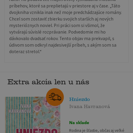
príbehov, ktoré sa preplietajú v priestore aj v čase. „Táto
dvojkniha vznikla inak než moje predchádzajúce romány.
Chcel som zostaviť zbierku svojich starších aj nových
mysterióznych noviel. Pri práci som si všimol, že
vytvárajú súvislé rozprávanie. Podvedomie mi ho
dávkovalo dvadsať rokov. Tento objav ma prekvapil, s
údivom som odkryl najdesivejší príbeh, s akým som sa
doteraz stretol.“
Extra akcia len u nás
Hniezdo
Ivana Havranová
Na sklade
Rodina je šťastie, občas aj veľké