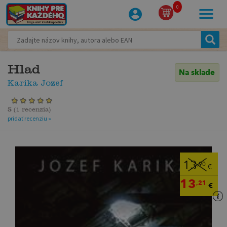
0
Hlad
Na sklade
Karika Jozef
5
(
1 recenzia
)
pridať recenziu »
13
,90
€
13
,21
€