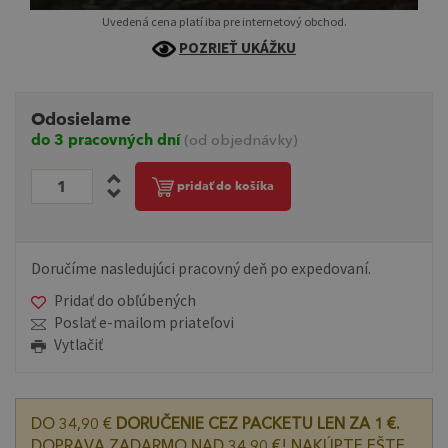
Uvedená cena platí iba pre internetový obchod.
POZRIEŤ UKÁŽKU
Odosielame
do 3 pracovných dní
(od objednávky)
pridať do košíka
Doručíme nasledujúci pracovný deň po expedovaní.
Pridať do obľúbených
Poslať e-mailom priateľovi
Vytlačiť
DO 34,90 €
DORUČENIE CEZ PACKETU LEN ZA 1 €.
DOPRAVA ZADARMO NAD 34,90 €! NAKÚPTE EŠTE