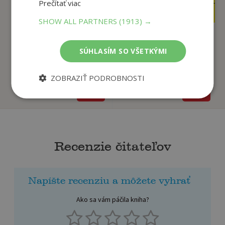
Prečítať viac
19
11
,47
,82
€
€
SHOW ALL PARTNERS
(1913) →
SÚHLASÍM SO VŠETKÝMI
Hlbina
Smäd
Karika Jozef
Karika Jozef
ZOBRAZIŤ PODROBNOSTI
Na sklade
Na sklade
Recenzie čitateľov
Napíšte recenziu a môžete vyhrať
Ako sa vám páčila kniha?