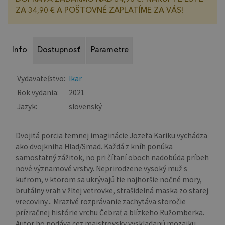
ZA 34,90 € A POŠTOVNÉ ZAPLATÍME ZA VÁS!
Info
Dostupnosť
Parametre
Vydavateľstvo:
Ikar
Rok vydania:
2021
Jazyk:
slovenský
Dvojitá porcia temnej imaginácie Jozefa Kariku vychádza
ako dvojkniha Hlad/Smäd. Každá z kníh ponúka
samostatný zážitok, no pri čítaní oboch nadobúda príbeh
nové významové vrstvy. Neprirodzene vysoký muž s
kufrom, v ktorom sa ukrývajú tie najhoršie nočné mory,
brutálny vrah v žltej vetrovke, strašidelná maska zo starej
vrecoviny... Mrazivé rozprávanie zachytáva storočie
prízračnej histórie vrchu Čebrať a blízkeho Ružomberka.
Autor ho podáva cez majstrovsky vyskladanú mozaiku