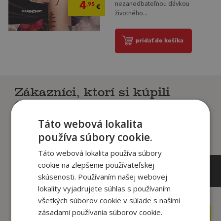
4
nezanedbateľnou dávkou
,95
€
životného...
pridať do košíka
Zákazníci, ktorí si kúpili
tento titul si tiež kúpili
Táto webová lokalita
používa súbory cookie.
Táto webová lokalita používa súbory
cookie na zlepšenie používateľskej
skúsenosti. Používaním našej webovej
lokality vyjadrujete súhlas s používaním
všetkých súborov cookie v súlade s našimi
zásadami používania súborov cookie.
22
13
,90
,90
€
€