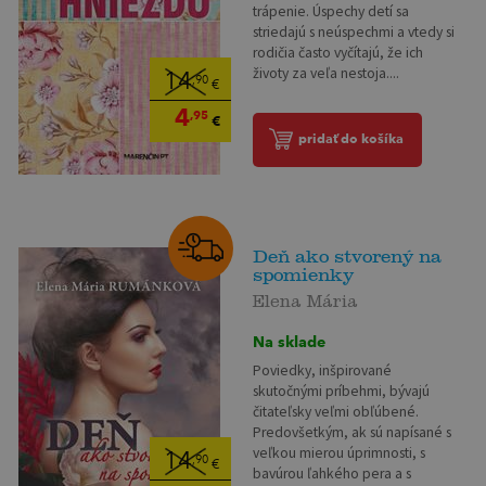
trápenie. Úspechy detí sa
striedajú s neúspechmi a vtedy si
rodičia často vyčítajú, že ich
životy za veľa nestoja....
14
,90
€
4
,95
€
pridať do košíka
Deň ako stvorený na
spomienky
Elena Mária
Na sklade
Poviedky, inšpirované
skutočnými príbehmi, bývajú
čitateľsky veľmi obľúbené.
Predovšetkým, ak sú napísané s
veľkou mierou úprimnosti, s
14
,90
€
bavúrou ľahkého pera a s