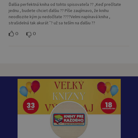
Ďalšia perfektná kniha od tohto spisovateľa ?? ,Keď prečítate
jednu , budete chciet ďalšiu ?? Píše zaujímavo, že knihu
neodlozite kým ju nedočítate ????Velmi napínavá kniha ,
strašidelná tak akurát ˘? už sa teším na ďalšiu ??
0
0