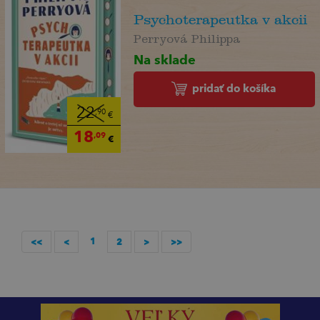
Psychoterapeutka v akcii
Perryová Philippa
Na sklade
pridať do košíka
22
,90
€
18
,09
€
1
<<
<
2
>
>>