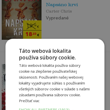
Napsáno krví
Carter Chris
Vypredané
19
,19
€
18
,23
€
Táto webová lokalita
používa súbory cookie.
Táto webová lokalita používa súbory
cookie na zlepšenie používateľskej
skúsenosti. Používaním našej webovej
lokality vyjadrujete súhlas s používaním
Sochař smrti
všetkých súborov cookie v súlade s našimi
Carter Chris
zásadami používania súborov cookie.
Vypredané
Prečítať viac
19
,19
€
SHOW ALL PARTNERS
(1913) →