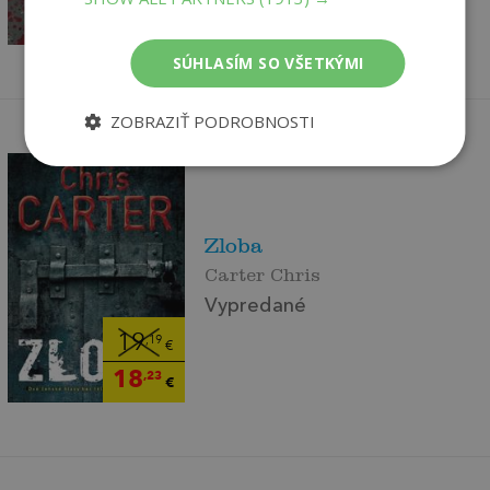
18
,23
€
SÚHLASÍM SO VŠETKÝMI
ZOBRAZIŤ PODROBNOSTI
Zloba
Carter Chris
Vypredané
19
,19
€
18
,23
€