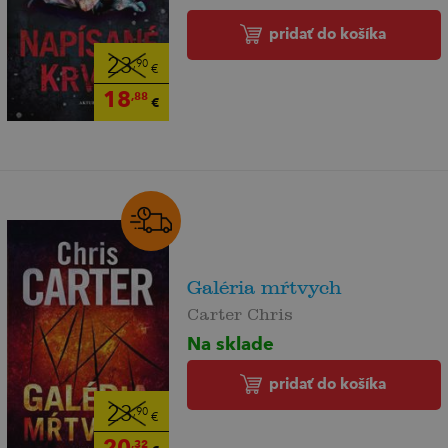
pridať do košíka
23
,90
€
18
,88
€
Galéria mŕtvych
Carter Chris
Na sklade
pridať do košíka
23
,90
€
20
,32