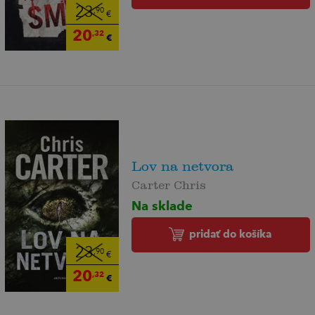
23
,90
€
20
,32
€
Lov na netvora
Carter Chris
Na sklade
pridať do košíka
23
,90
€
20
,32
€