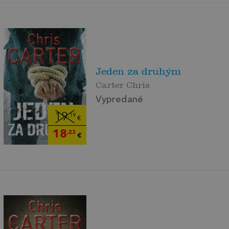
Jeden za druhým
Carter Chris
Vypredané
19
,19
€
18
,23
€