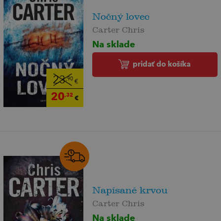
Nočný lovec
Carter Chris
Na sklade
pridať do košíka
23
,90
€
20
,32
€
Napísané krvou
Carter Chris
Na sklade