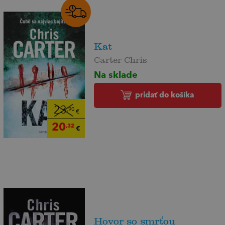
Kat
Carter Chris
Na sklade
pridať do košíka
23
,90
€
20
,32
€
Hovor so smrťou