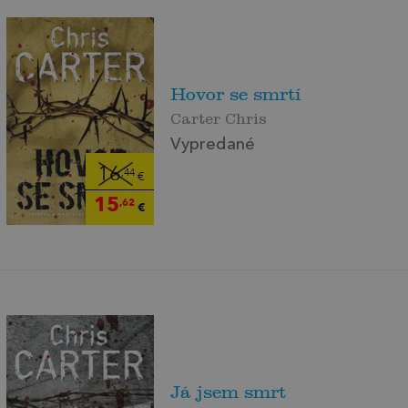
Hovor se smrtí
Carter Chris
Vypredané
16
,44
€
15
,62
€
Já jsem smrt