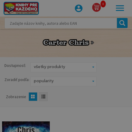
0
Carter Chris
Carter Chris
Dostupnosť:
Zoradiť podľa:
Zobrazenie