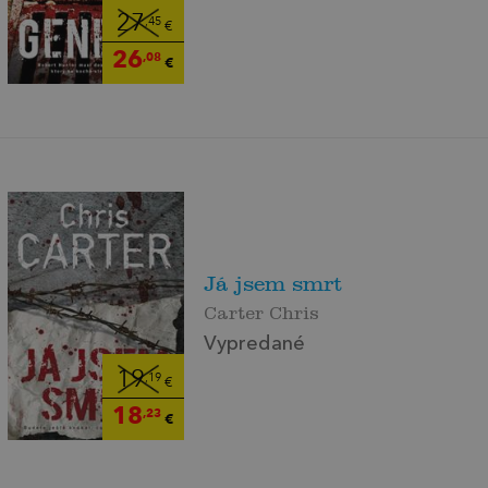
27
,45
€
26
,08
€
Já jsem smrt
Carter Chris
Vypredané
19
,19
€
18
,23
€