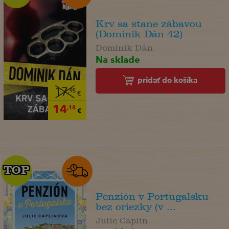
Krv sa stane zábavou
(Dominik Dán 42)
Dominik Dán
Na sklade
pridať do košíka
17
,95
€
14
,18
€
TOP
TOP
Penzión v Portugalsku
bez oriezky (v ...
Julie Caplin