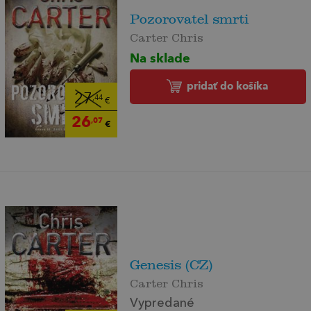
Pozorovatel smrti
Carter Chris
Na sklade
pridať do košíka
27
,44
€
26
,07
€
Genesis (CZ)
Carter Chris
Vypredané