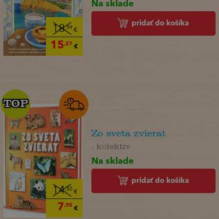
Na sklade
pridať do košíka
18
,99
€
15
,57
€
TOP
TOP
Zo sveta zvierat
. kolektív
Na sklade
pridať do košíka
14
,50
€
7
,95
€