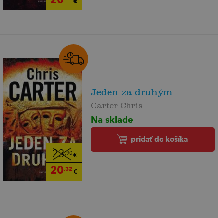
€
Jeden za druhým
Carter Chris
Na sklade
pridať do košíka
23
,90
€
20
,32
€