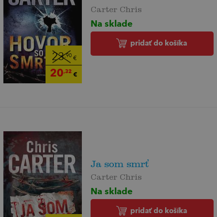
Carter Chris
Na sklade
pridať do košíka
23
,90
€
20
,32
€
Ja som smrť
Carter Chris
Na sklade
pridať do košíka