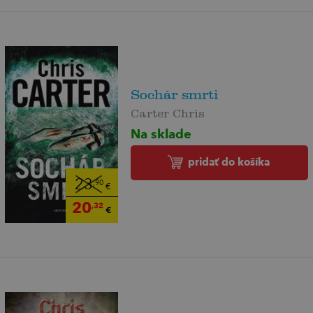
Sochár smrti
Carter Chris
Na sklade
pridať do košíka
23
,90
€
20
,32
€