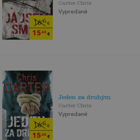
Carter Chris
Vypredané
16
,44
€
15
,62
€
Jeden za druhým
Carter Chris
Vypredané
16
,44
€
15
,62
€