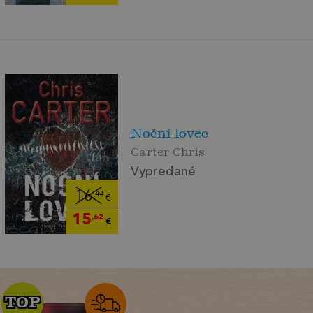
Noční lovec
Carter Chris
Vypredané
16
,44
€
15
,62
€
TOP
TOP