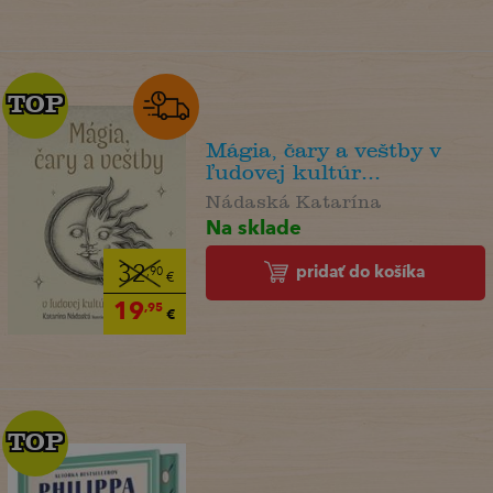
TOP
TOP
Mágia, čary a veštby v
ľudovej kultúr...
Nádaská Katarína
Na sklade
pridať do košíka
32
,90
€
19
,95
€
TOP
TOP