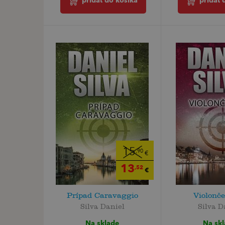
pridať do košíka
pridať 
15
,90
€
13
,52
€
Prípad Caravaggio
Violonče
Silva Daniel
Silva D
Na sklade
Na sk