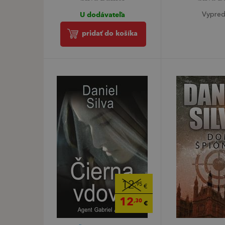
U dodávateľa
Vypre
pridať do košíka
12
,95
€
12
,30
€