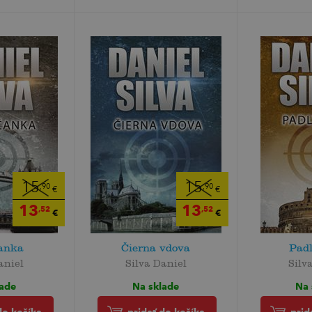
15
15
,90
,90
€
€
13
13
,52
,52
€
€
anka
Čierna vdova
Padl
aniel
Silva Daniel
Silv
lade
Na sklade
Na 