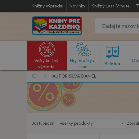
Knižný výpredaj
Novinky
Knižný Last Minute
T
Veľký knižný 
Hry, hračky a 
Odb
  Beletria  
výpredaj
viac
AUTOR SILVA DANIEL
Dostupnosť:
Zoradi