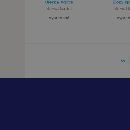
Čierna vdova
Dom šp
Silva Daniel
Silva D
Vypredané
Vypre
<<