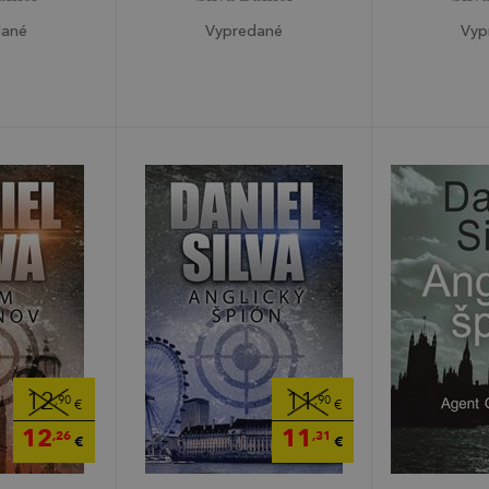
dané
Vypredané
Vyp
12
11
,90
,90
€
€
12
11
,26
,31
€
€