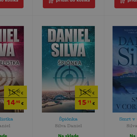
do košíka
pridať do košíka
prid
15
15
,90
,90
€
€
14
15
,95
,11
€
€
listka
Špiónka
Smrt v
aniel
Silva Daniel
Silv
lade
Na sklade
Na 