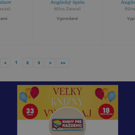
iónov
Anglický špión
Angli
aniel
Silva Daniel
Silv
dané
Vypredané
Vyp
1
<
2
3
>
>>