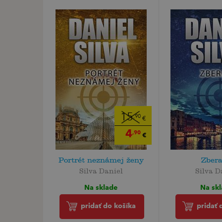
15
,90
€
4
,90
€
Portrét neznámej ženy
Zbera
Silva Daniel
Silva D
Na sklade
Na sk
pridať do košíka
pridať 