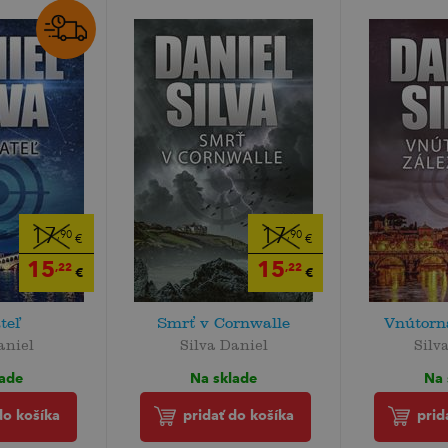
17
17
,90
,90
€
€
15
15
,22
,22
€
€
teľ
Smrť v Cornwalle
Vnútorná
aniel
Silva Daniel
Silv
lade
Na sklade
Na 
do košíka
pridať do košíka
prid