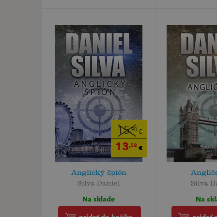
15
,90
€
13
,52
€
Anglický špión
Anglič
Silva Daniel
Silva D
Na sklade
Na sk