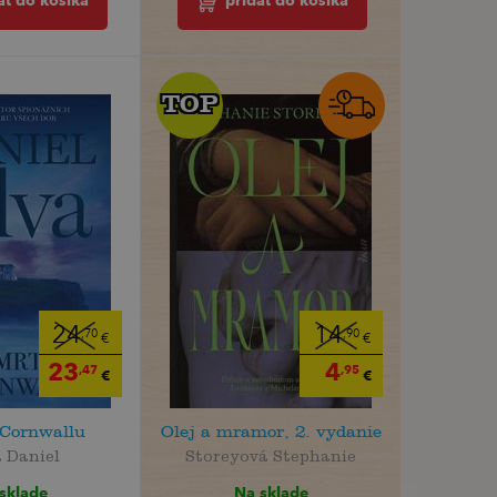
ať do košíka
pridať do košíka
TOP
TOP
24
14
,70
,90
€
€
23
4
,47
,95
€
€
 Cornwallu
Olej a mramor, 2. vydanie
a Daniel
Storeyová Stephanie
sklade
Na sklade