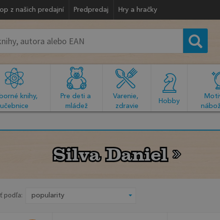
op z našich predajní
Predpredaj
Hry a hračky
orné knihy, 
Pre deti a 
Varenie, 
Motiv
  Hobby  
učebnice
mládež
zdravie
nábož
Silva Daniel
Silva Daniel
ť podľa: