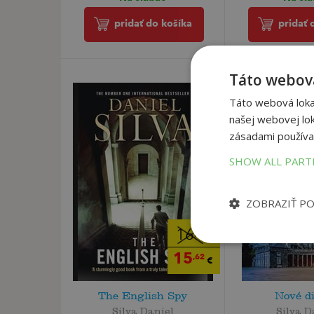
pridať do košíka
pridať 
Táto webová
Táto webová lokal
našej webovej lok
zásadami používa
SHOW ALL PAR
ZOBRAZIŤ P
16
,44
€
15
,62
€
The English Spy
Nové d
Silva Daniel
Silva D