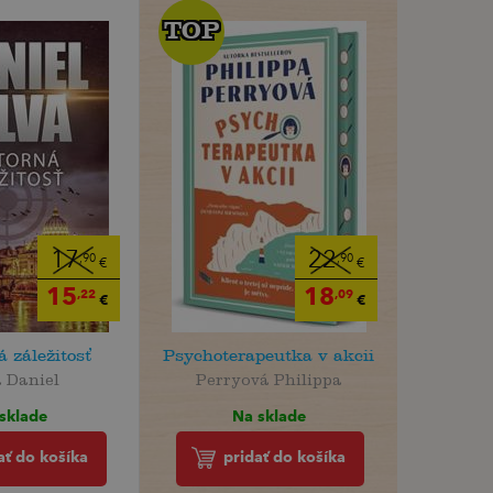
TOP
TOP
17
22
,90
,90
€
€
15
18
,22
,09
€
€
 záležitosť
Psychoterapeutka v akcii
a Daniel
Perryová Philippa
sklade
Na sklade
ať do košíka
pridať do košíka