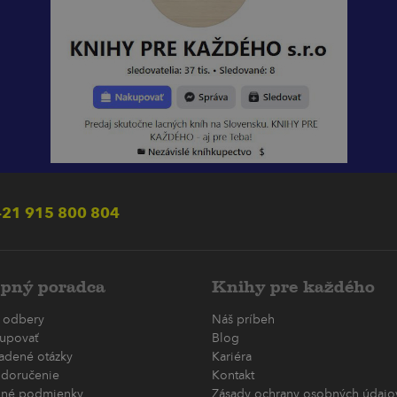
21 915 800 804
pný poradca
Knihy pre každého
 odbery
Náš príbeh
upovať
Blog
ladené otázky
Kariéra
 doručenie
Kontakt
né podmienky
Zásady ochrany osobných údajov