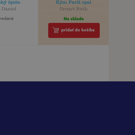
cký špión
Kým Paríž spal
a Daniel
Druart Ruth
Na sklade
redané
pridať do košíka