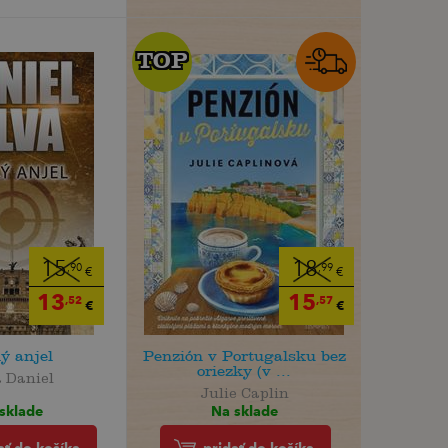
TOP
TOP
15
18
,90
,99
€
€
13
15
,52
,57
€
€
ý anjel
Penzión v Portugalsku bez
oriezky (v ...
a Daniel
Julie Caplin
sklade
Na sklade