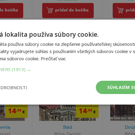
do košíka
pridať do košíka
prid
 lokalita používa súbory cookie.
ita používa súbory cookie na zlepšenie používateľskej skúsenosti
ality vyjadrujete súhlas s používaním všetkých súborov cookie v s
nia súborov cookie.
Prečítať viac
TNERS
(1913) →
ODROBNOSTI
SÚHLASÍM S
15
15
,90
,90
€
€
14
14
,95
,95
€
€
ievča
Rád
Dru
aniel
Silva Daniel
Silv