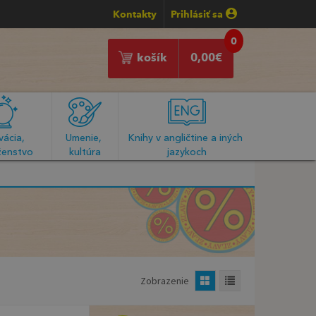
Kontakty
Prihlásiť sa
0
košík
0,00
€
ácia, 
Umenie, 
Knihy v angličtine a iných 
enstvo
kultúra
jazykoch
Zobrazenie