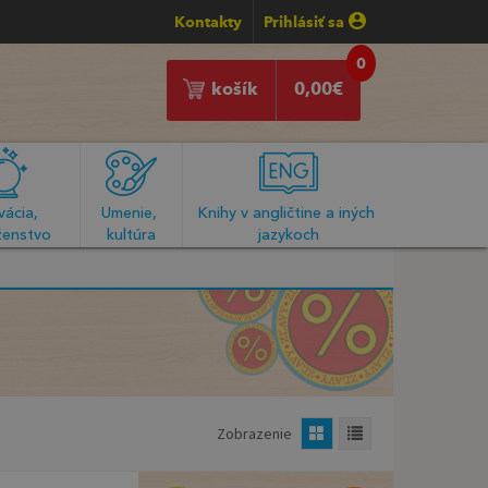
Kontakty
Prihlásiť sa
0
košík
0,00
€
ácia, 
Umenie, 
Knihy v angličtine a iných 
enstvo
kultúra
jazykoch
Zobrazenie