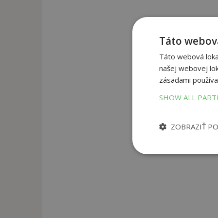
Táto webová
Táto webová lokal
našej webovej lok
zásadami používa
SHOW ALL PAR
ZOBRAZIŤ P