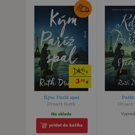
14
,90
€
3
,95
€
Kým Paríž spal
Paříž
Druart Ruth
Druart
Na sklade
Vypre
pridať do košíka