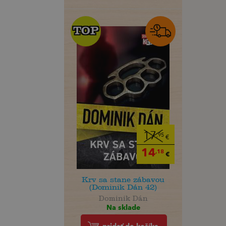
TOP
TOP
17
,95
€
14
,18
€
Krv sa stane zábavou
(Dominik Dán 42)
Dominik Dán
Na sklade