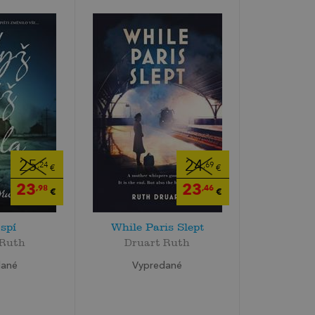
25
24
,24
,69
€
€
23
23
,98
,46
€
€
 spí
While Paris Slept
 Ruth
Druart Ruth
dané
Vypredané