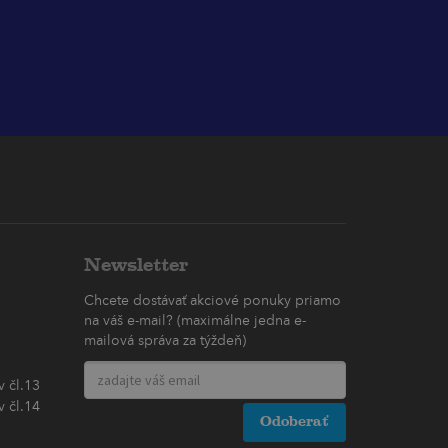
Newsletter
Chcete dostávať akciové ponuky priamo
na váš e-mail? (maximálne jedna e-
mailová správa za týždeň)
 čl.13
 čl.14
Odoberať