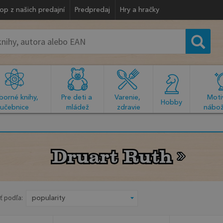
op z našich predajní
Predpredaj
Hry a hračky
orné knihy, 
Pre deti a 
Varenie, 
Motiv
  Hobby  
učebnice
mládež
zdravie
nábož
Druart Ruth
Druart Ruth
ť podľa: