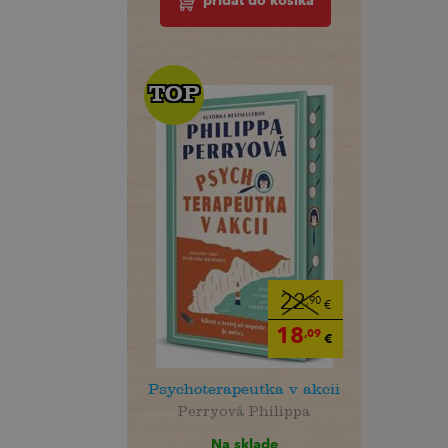
pridať do košíka
TOP
TOP
22
,90
€
18
,09
€
Psychoterapeutka v akcii
Perryová Philippa
Na sklade