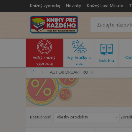
Knižný výpredaj
Novinky
Knižný Last Minute
T
Veľký knižný 
Hry, hračky a 
Odb
  Beletria  
výpredaj
viac
AUTOR DRUART RUTH
Dostupnosť:
Zoradi