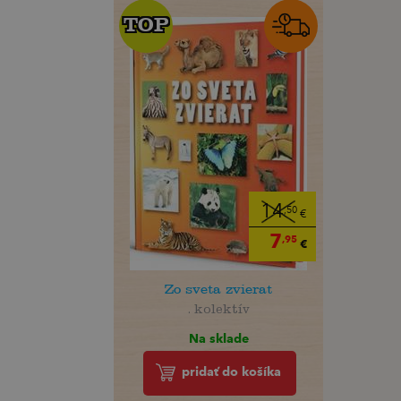
TOP
TOP
14
,50
€
7
,95
€
Zo sveta zvierat
. kolektív
Na sklade
pridať do košíka