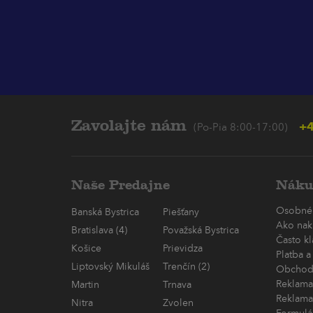
Zavolajte nám
+4
(Po-Pia 8:00-17:00)
Naše Predajne
Náku
Osobné
Banská Bystrica
Piešťany
Ako nak
Bratislava (4)
Považská Bystrica
Často k
Košice
Prievidza
Platba a
Liptovský Mikuláš
Trenčín (2)
Obchod
Reklama
Martin
Trnava
Reklama
Nitra
Zvolen