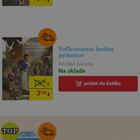
Veľkonočná kniha
príbehov
Richie Laura
Na sklade
15
pridať do košíka
,90
€
7
,95
€
TOP
TOP