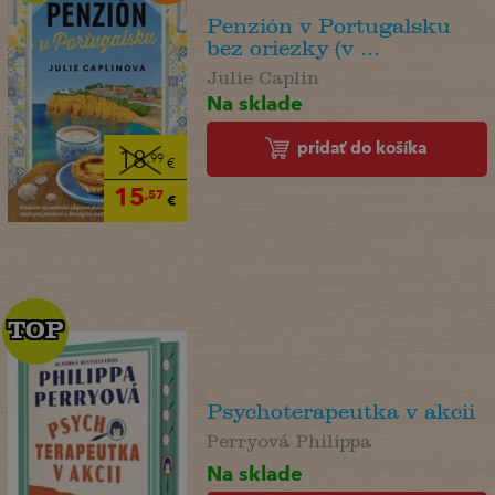
Penzión v Portugalsku
bez oriezky (v ...
Julie Caplin
Na sklade
pridať do košíka
18
,99
€
15
,57
€
TOP
TOP
Psychoterapeutka v akcii
Perryová Philippa
Na sklade