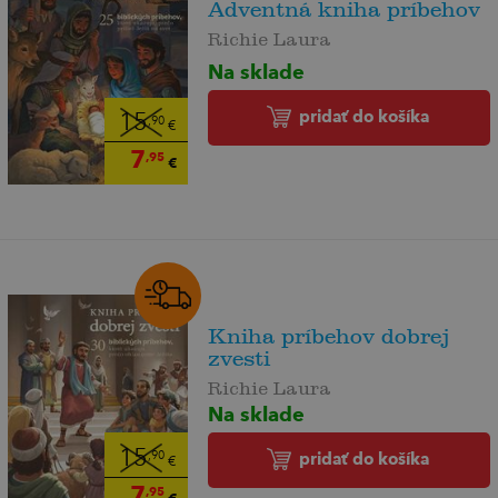
Adventná kniha príbehov
Richie Laura
Na sklade
pridať do košíka
15
,90
€
7
,95
€
Kniha príbehov dobrej
zvesti
Richie Laura
Na sklade
15
pridať do košíka
,90
€
7
,95
€