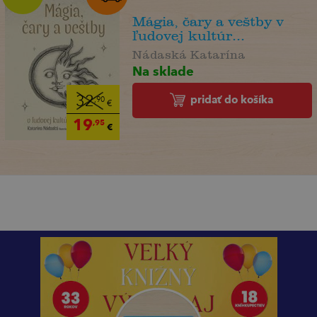
Mágia, čary a veštby v
ľudovej kultúr...
Nádaská Katarína
Na sklade
pridať do košíka
32
,90
€
19
,95
€