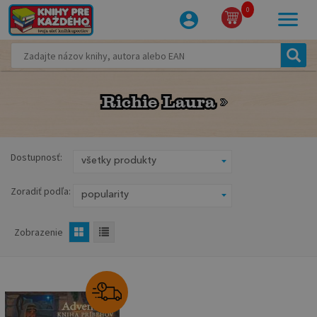
0
Richie Laura
Richie Laura
Dostupnosť:
Zoradiť podľa:
Zobrazenie