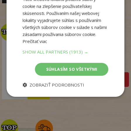
cookie na zlepšenie používateľskej
skúsenosti. Používaním našej webovej
lokality vyjadrujete súhlas s používaním
všetkých súborov cookie v súlade s našimi
TOP
TOP
zásadami používania súborov cookie.
Prečítať viac
Talianske tajomstvo
SHOW ALL PARTNERS
(1913) →
lásky
Winterová Lea
Na sklade
SÚHLASÍM SO VŠETKÝMI
pridať do košíka
18
,99
ZOBRAZIŤ PODROBNOSTI
€
14
,98
€
TOP
TOP