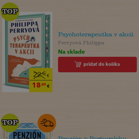
TOP
TOP
Psychoterapeutka v akcii
Perryová Philippa
Na sklade
pridať do košíka
22
,90
€
18
,09
€
TOP
TOP
Penzión v Portugalsku