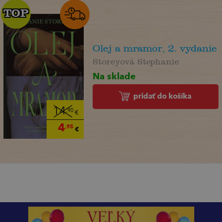
TOP
TOP
Olej a mramor, 2. vydanie
Storeyová Stephanie
Na sklade
pridať do košíka
14
,90
€
4
,95
€