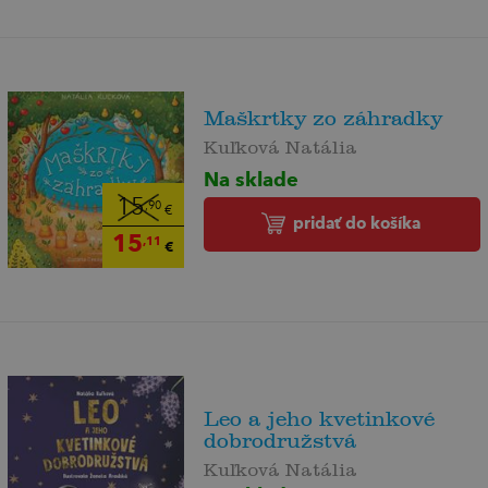
Maškrtky zo záhradky
Kuľková Natália
Na sklade
15
,90
€
pridať do košíka
15
,11
€
Leo a jeho kvetinkové
dobrodružstvá
Kuľková Natália