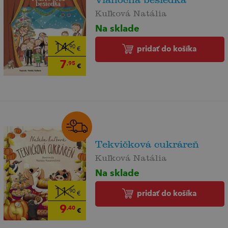
Kuľková Natália
Na sklade
14
,90
pridať do košíka
€
7
,95
€
Tekvičková cukráreň
Kuľková Natália
Na sklade
11
,90
pridať do košíka
€
9
,40
€