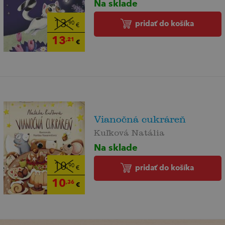
Na sklade
13
pridať do košíka
,90
€
13
,21
€
Vianočná cukráreň
Kuľková Natália
Na sklade
10
,90
pridať do košíka
€
10
,36
€