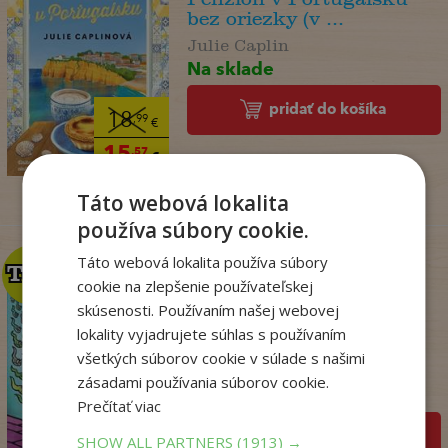
bez oriezky (v ...
Julie Caplin
Na sklade
pridať do košíka
18
,99
€
15
,57
€
Táto webová lokalita
používa súbory cookie.
Táto webová lokalita používa súbory
TOP
TOP
cookie na zlepšenie používateľskej
skúsenosti. Používaním našej webovej
lokality vyjadrujete súhlas s používaním
Dogman. Larva 22 (8)
všetkých súborov cookie v súlade s našimi
Dav Pilkey
zásadami používania súborov cookie.
Na sklade
Prečítať viac
pridať do košíka
SHOW ALL PARTNERS
(1913) →