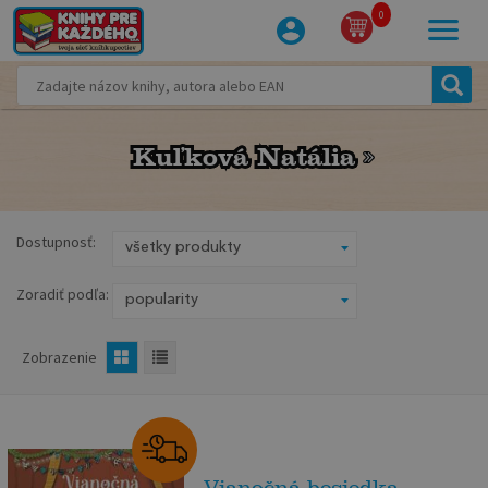
0
Kuľková Natália
Kuľková Natália
Dostupnosť:
Zoradiť podľa:
Zobrazenie
Vianočná besiedka