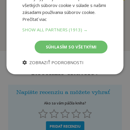
všetkých súborov cookie v súlade s našimi
zásadami používania súborov cookie.
Spojovačky -
Super kniha nápadov
Prečítať viac
Postavičky
na malé a veľké d...
autor neuvedený
Meyer Aurore
SHOW ALL PARTNERS
(1913) →
Na sklade
Na sklade
SÚHLASÍM SO VŠETKÝMI
ZOBRAZIŤ PODROBNOSTI
Recenzie čitateľov
Napíšte recenziu a môžete vyhrať
Ako sa vám páčila kniha?
PRIDAŤ RECENZIU