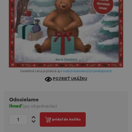
Uvedená cena je platná aj
v našich kamenných predajniach
POZRIEŤ UKÁŽKU
Odosielame
Ihneď
(po objednávke)
pridať do košíka