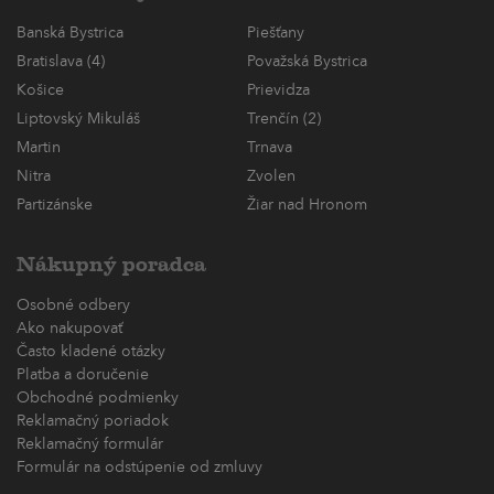
Banská Bystrica
Piešťany
Bratislava (4)
Považská Bystrica
Košice
Prievidza
Liptovský Mikuláš
Trenčín (2)
Martin
Trnava
Nitra
Zvolen
Partizánske
Žiar nad Hronom
Nákupný poradca
Osobné odbery
Ako nakupovať
Často kladené otázky
Platba a doručenie
Obchodné podmienky
Reklamačný poriadok
Reklamačný formulár
Formulár na odstúpenie od zmluvy