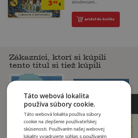
3
súrodencami...
,50
€
pridať do košíka
Zákazníci, ktorí si kúpili
tento titul si tiež kúpili
Táto webová lokalita
používa súbory cookie.
Táto webová lokalita používa súbory
cookie na zlepšenie používateľskej
15
3
,90
,60
€
€
skúsenosti. Používaním našej webovej
4
2
,90
,50
€
€
lokality vyjadrujete súhlas s používaním