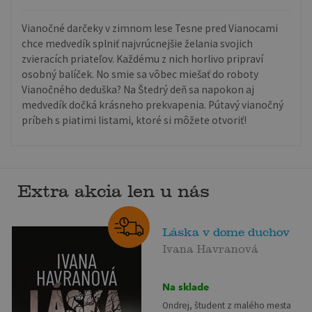
Vianočné darčeky v zimnom lese Tesne pred Vianocami
chce medvedík splniť najvrúcnejšie želania svojich
zvieracích priateľov. Každému z nich horlivo pripraví
osobný balíček. No smie sa vôbec miešať do roboty
Vianočného deduška? Na Štedrý deň sa napokon aj
medvedík dočká krásneho prekvapenia. Pútavý vianočný
príbeh s piatimi listami, ktoré si môžete otvoriť!
Extra akcia len u nás
Láska v dome duchov
Ivana Havranová
Na sklade
Ondrej, študent z malého mesta