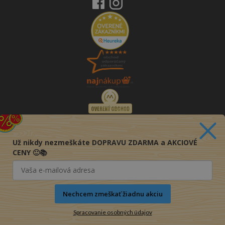
Už nikdy nezmeškáte DOPRAVU ZDARMA a AKCIOVÉ
CENY 🙂📚
Nechcem zmeškať žiadnu akciu
Spracovanie osobných údajov