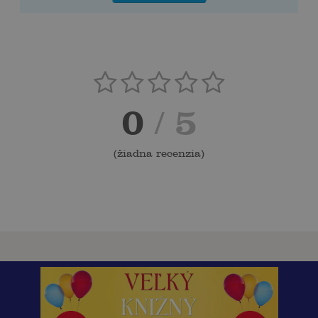
0
/ 5
(
žiadna recenzia
)