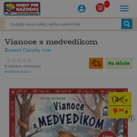
0
Vianoce s medvedíkom
Kessel Carola von
Na sklade
0
(
žiadna recenzia
)
pridať recenziu »
14
,90
€
9
,95
€