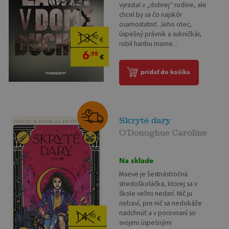
vyrastal v „dobrej“ rodine, ale
chcel by sa čo najskôr
osamostatniť. Jeho otec,
úspešný právnik a sukničkár,
13
,90
€
robil hanbu mame...
6
,95
€
pridať do košíka
Skryté dary
O’Donoghue Caroline
Na sklade
Maeve je šestnásťročná
stredoškoláčka, ktorej sa v
škole veľmi nedarí. Nič ju
nebaví, pre nič sa nedokáže
nadchnúť a v porovnaní so
14
,90
€
svojimi úspešnými