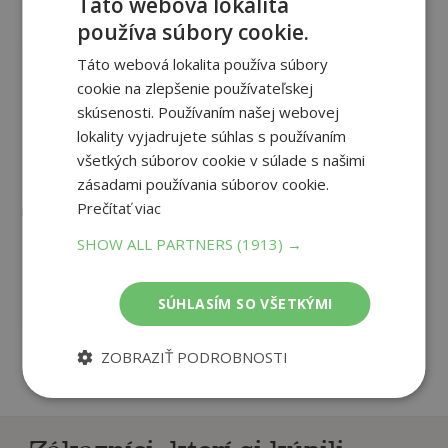
Táto webová lokalita
používa súbory cookie.
Šťastné náhody -
Táto webová lokalita používa súbory
poviedky o láske
cookie na zlepšenie používateľskej
Kolektív autorov
skúsenosti. Používaním našej webovej
Na sklade
lokality vyjadrujete súhlas s používaním
Provokujúca aj nesmelá. S
všetkých súborov cookie v súlade s našimi
iskrou v oku i s vyhasnutým
zásadami používania súborov cookie.
pohľadom. Bezstarostná v
Prečítať viac
pruhovanom tričku aj ohnutá k
zemi pod ťarchou celého sveta.
12
SHOW ALL PARTNERS
(1913) →
,90
€
Ochotná kráčať...
2
,95
€
SÚHLASÍM SO VŠETKÝMI
pridať do košíka
ZOBRAZIŤ PODROBNOSTI