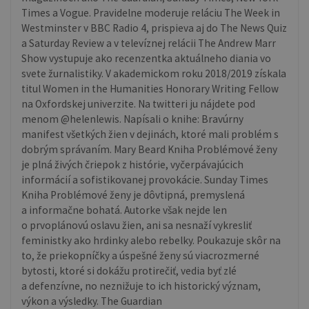
Times a Vogue. Pravidelne moderuje reláciu The Week in
Westminster v BBC Radio 4, prispieva aj do The News Quiz
a Saturday Review a v televíznej relácii The Andrew Marr
Show vystupuje ako recenzentka aktuálneho diania vo
svete žurnalistiky. V akademickom roku 2018/2019 získala
titul Women in the Humanities Honorary Writing Fellow
na Oxfordskej univerzite. Na twitteri ju nájdete pod
menom @helenlewis. Napísali o knihe: Bravúrny
manifest všetkých žien v dejinách, ktoré mali problém s
dobrým správaním. Mary Beard Kniha Problémové ženy
je plná živých čriepok z histórie, vyčerpávajúcich
informácií a sofistikovanej provokácie. Sunday Times
Kniha Problémové ženy je dôvtipná, premyslená
a informačne bohatá. Autorke však nejde len
o prvoplánovú oslavu žien, ani sa nesnaží vykresliť
feministky ako hrdinky alebo rebelky. Poukazuje skôr na
to, že priekopníčky a úspešné ženy sú viacrozmerné
bytosti, ktoré si dokážu protirečiť, vedia byť zlé
a defenzívne, no neznižuje to ich historický význam,
výkon a výsledky. The Guardian