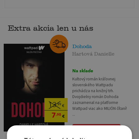
Extra akcia len u nás
Dohoda
Hartová Danielle
Na sklade
Kultový román kráľovnej
slovenského Wattpadu
prichádza na knižný trh.
Dvojdielny román Dohoda
zaznamenal na platforme
13
,99
€
Wattpad viac ako MILIÓN čítaní!
7
...
,95
€
pridať do košíka