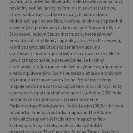
považujú za priveľké. Novinárka Helen Lewis ponúka nový,
nevšedný pohľad na dejiny feminizmu ako sériu bojov,
ktoré zvádzali aktivistky v rozličných historických
obdobiach a príbehov žien, ktoré sa nikdy neprispôsobili
zavedeným spoločenským konvenciám. Spoznáte Marie
Stopesovú, bojovníčku za interrupcie, ktorá zároveň
presadzovala myšlienky eugeniky, ale aj Erin Pizzeyovou,
ktorá poskytovala útočisko ženám v núdzi, no
v súčasnosti podporuje aktivistov za práva mužov. Helen
Lewis tak spochybňuje presvedčenie, že hrdinky
a hrdinovia feminizmu musia byť nevyhnutne príjemnými
a nekomplikovanými ľuďmi. Autorka siahla do archívnych
záznamov a rozhovorov a v knihe Problémové ženy
mapuje odvážne a často šokujúce feministické myšlienky
v perspektíve patriarchálneho naratívu. V roku 2020 bola
nominovaná na politicko-literárne ocenenie
Parliamentary Book Awards. Helen Lewis (1983) je britská
novinárka, kmeňová autorka magazínu The Atlantic
a bývalá zástupkyňa šéfredaktora magazínu New
Statesman. Svoje články publikovala aj v ďalších
magazínoch ako The Guardian, Sunday Times, New York