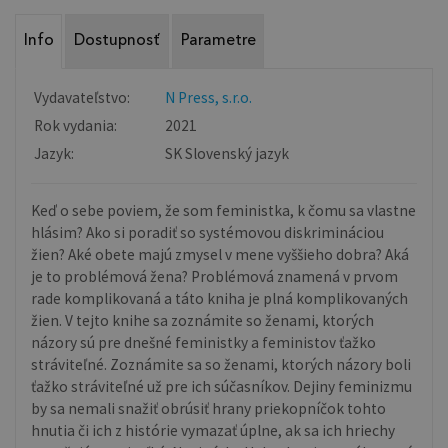
Info
Dostupnosť
Parametre
Vydavateľstvo:
N Press, s.r.o.
Rok vydania:
2021
Jazyk:
SK Slovenský jazyk
Keď o sebe poviem, že som feministka, k čomu sa vlastne
hlásim? Ako si poradiť so systémovou diskrimináciou
žien? Aké obete majú zmysel v mene vyššieho dobra? Aká
je to problémová žena? Problémová znamená v prvom
rade komplikovaná a táto kniha je plná komplikovaných
žien. V tejto knihe sa zoznámite so ženami, ktorých
názory sú pre dnešné feministky a feministov ťažko
stráviteľné. Zoznámite sa so ženami, ktorých názory boli
ťažko stráviteľné už pre ich súčasníkov. Dejiny feminizmu
by sa nemali snažiť obrúsiť hrany priekopníčok tohto
hnutia či ich z histórie vymazať úplne, ak sa ich hriechy