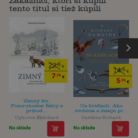
Zákazníci, ktorí si kúpili
tento titul si tiež kúpili
22
,90
€
14
,90
€
7
,95
€
5
,95
€
Zimný les:
Pozoruhodné fakty a
Na krídlach: Ako
príhod...
evolúcia a dizajn pr...
Ophoven Ekkehard
Dawkins Richard
Na sklade
Na sklade