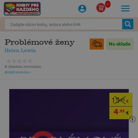
0
Problémové ženy
Na sklade
Helen Lewis
0
(
žiadna recenzia
)
pridať recenziu »
15
,90
€
4
,95
€