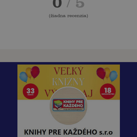
0
/ 5
(
žiadna recenzia
)