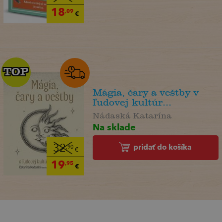
18
,09
€
TOP
TOP
Mágia, čary a veštby v
ľudovej kultúr...
Nádaská Katarína
Na sklade
pridať do košíka
32
,90
€
19
,95
€