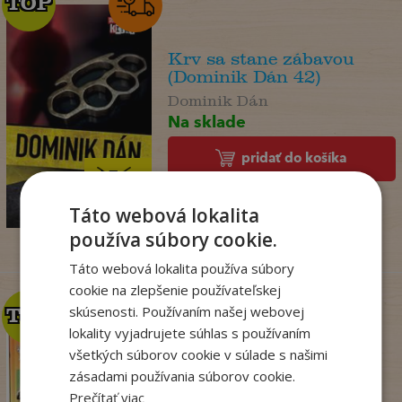
TOP
TOP
Krv sa stane zábavou
(Dominik Dán 42)
Dominik Dán
Na sklade
pridať do košíka
17
,95
€
14
,18
Táto webová lokalita
€
používa súbory cookie.
Táto webová lokalita používa súbory
cookie na zlepšenie používateľskej
skúsenosti. Používaním našej webovej
TOP
TOP
lokality vyjadrujete súhlas s používaním
všetkých súborov cookie v súlade s našimi
Zo sveta zvierat
zásadami používania súborov cookie.
. kolektív
Prečítať viac