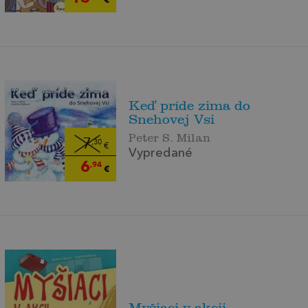
Keď príde zima do
Snehovej Vsi
Peter S. Milan
7
,30
€
Vypredané
6
,94
€
Myšiaci v akcii