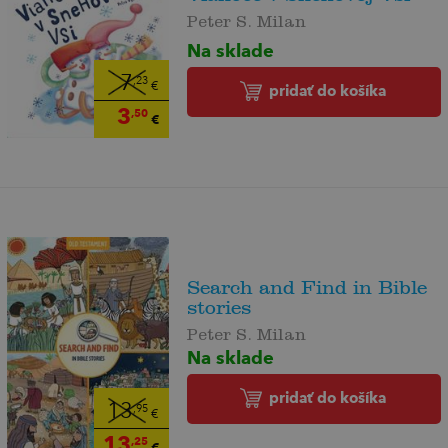
Peter S. Milan
Na sklade
7
,23
€
pridať do košíka
3
,50
€
Search and Find in Bible
stories
Peter S. Milan
Na sklade
pridať do košíka
13
,95
€
13
,25
€