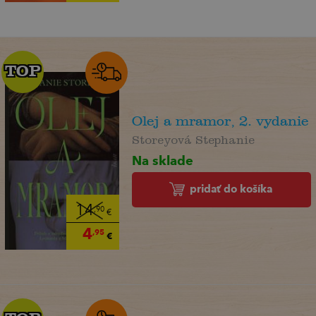
TOP
TOP
Olej a mramor, 2. vydanie
Storeyová Stephanie
Na sklade
pridať do košíka
14
,90
€
4
,95
€