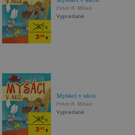
Peter S. Milan
Vypredané
3
,22
€
3
,06
€
Myšáci v akci
Peter S. Milan
Vypredané
3
,80
€
3
,61
€