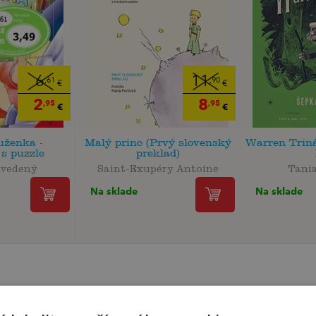
6
11
,61
,90
€
€
2
8
,95
,95
€
€
uženka -
Malý princ (Prvý slovenský
Warren Triná
s puzzle
preklad)
uvedený
Saint-Exupéry Antoine
Tania
Na sklade
Na sklade