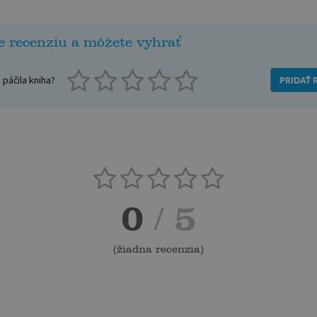
e recenziu a môžete vyhrať
páčila kniha?
PRIDAŤ 
0
/ 5
(
žiadna recenzia
)