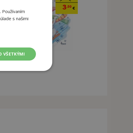
3
,50
€
. Používaním
úlade s našimi
O VŠETKÝMI