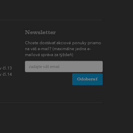
Newsletter
Chcete dostávať akciové ponuky priamo
na váš e-mail? (maximálne jedna e-
mailová správa za týždeň)
 čl.13
 čl.14
Odoberať