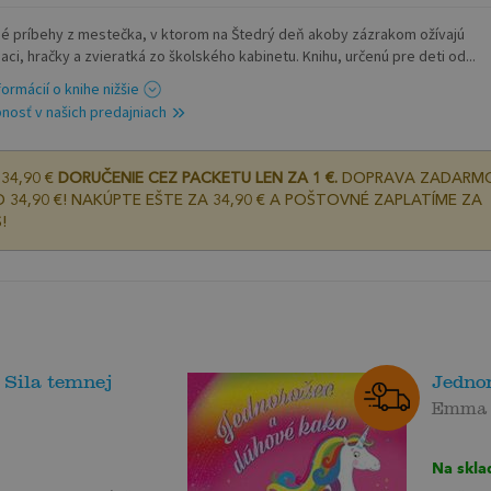
é príbehy z mestečka, v ktorom na Štedrý deň akoby zázrakom ožívajú
aci, hračky a zvieratká zo školského kabinetu. Knihu, určenú pre deti od...
formácií o knihe nižšie
nosť v našich predajniach
34,90 €
DORUČENIE CEZ PACKETU LEN ZA 1 €.
DOPRAVA ZADARM
 34,90 €! NAKÚPTE EŠTE ZA 34,90 € A POŠTOVNÉ ZAPLATÍME ZA
!
Sila temnej
Jedno
Emma
Na skla