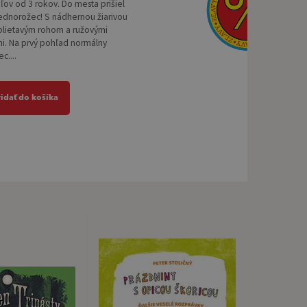
eľov od 3 rokov. Do mesta prišiel
jednorožec! S nádhernou žiarivou
rblietavým rohom a ružovými
i. Na prvý pohľad normálny
c....
ridať do košíka