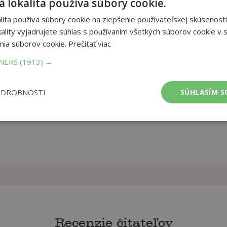
 lokalita používa súbory cookie.
akoby zázrakom ožívajú snehuliaci, hračky a zvieratká zo
, sprevádza krásnymi ilustráciami výtvarníčka Petra Vybíhalová.
ita používa súbory cookie na zlepšenie používateľskej skúsenosti
ality vyjadrujete súhlas s používaním všetkých súborov cookie v s
et strán:
40
nia súborov cookie.
Prečítať viac
ba:
Knihy viazané
TNERS
(1913) →
mer:
228x228 mm
tnosť:
294 g
ODROBNOSTI
SÚHLASÍM S
Recenzie čitateľov