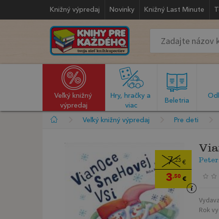
Knižný výpredaj
Novinky
Knižný Last Minute
T
Veľký knižný 
Hry, hračky a 
Odb
  Beletria  
výpredaj
viac
Veľký knižný výpredaj
Pre deti
Via
Peter
7
,23
€
3
,50
€
Vydava
Rok vy