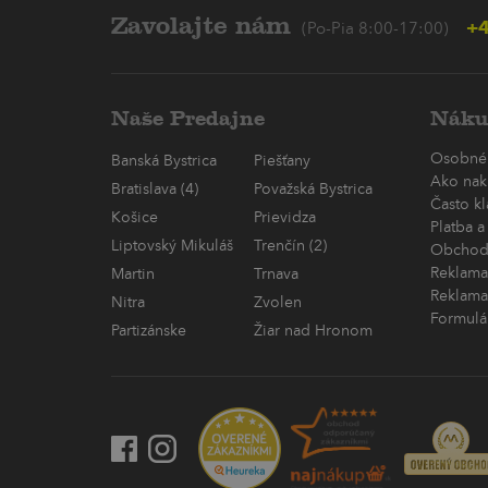
Zavolajte nám
+4
(Po-Pia 8:00-17:00)
Naše Predajne
Náku
Osobné
Banská Bystrica
Piešťany
Ako nak
Bratislava (4)
Považská Bystrica
Často k
Košice
Prievidza
Platba a
Liptovský Mikuláš
Trenčín (2)
Obchod
Reklama
Martin
Trnava
Reklama
Nitra
Zvolen
Formulá
Partizánske
Žiar nad Hronom