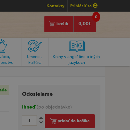
Kontakty
Prihlásiť sa
0
košík
0,00
€
ácia, 
Umenie, 
Knihy v angličtine a iných 
enstvo
kultúra
jazykoch
lade
Odosielame
Ihneď
(po objednávke)
pridať do košíka