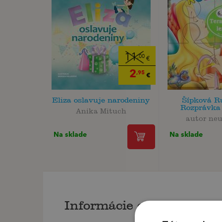
11
,00
€
2
,95
€
Eliza oslavuje narodeniny
Šípková R
Rozprávka 
Anika Mituch
autor ne
Na sklade
Na sklade
Informácie o knihe