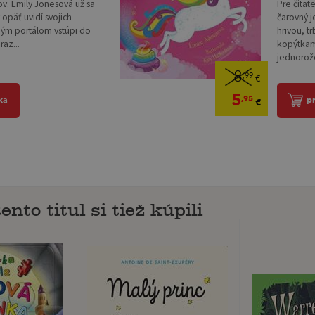
Pre čitat
ov. Emily Jonesová už sa
čarovný 
päť uvidí svojich
hrivou, t
lným portálom vstúpi do
kopýtkam
raz...
jednorože
8
,99
€
5
,95
p
ka
€
ento titul si tiež kúpili