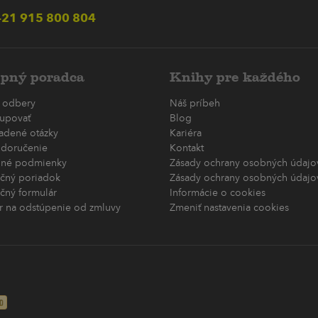
21 915 800 804
pný poradca
Knihy pre každého
 odbery
Náš príbeh
upovať
Blog
ladené otázky
Kariéra
 doručenie
Kontakt
né podmienky
Zásady ochrany osobných údajov
čný poriadok
Zásady ochrany osobných údajov
čný formulár
Informácie o cookies
r na odstúpenie od zmluvy
Zmeniť nastavenia cookies