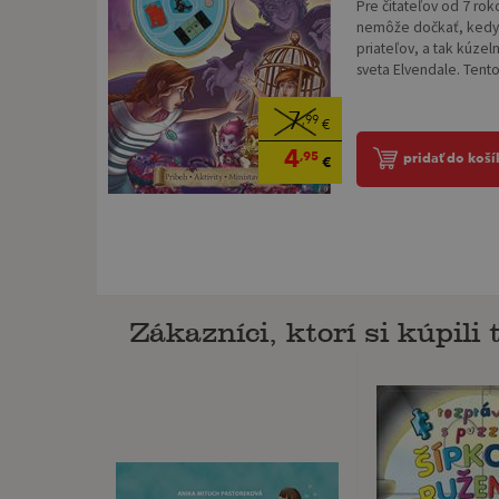
Pre čitateľov od 7 rok
nemôže dočkať, kedy o
priateľov, a tak kúze
sveta Elvendale. Tento
7
,99
€
4
,95
pridať do koší
€
Zákazníci, ktorí si kúpili t