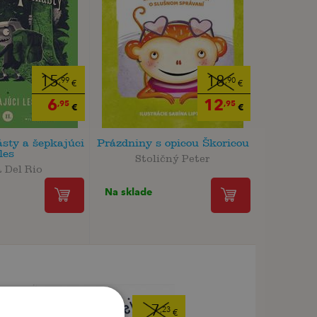
15
18
,99
,90
€
€
6
12
,95
,95
€
€
sty a šepkajúci
Prázdniny s opicou Škoricou
les
Stoličný Peter
 Del Rio
Na sklade
7
,23
€