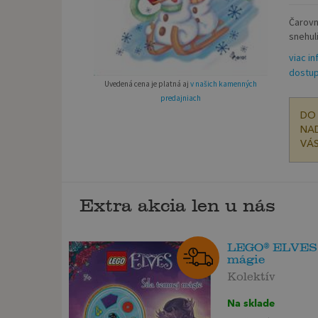
Čarovn
snehuli
viac in
dostup
Uvedená cena je platná aj
v našich kamenných
predajniach
DO 
NAD
VÁS
Extra akcia len u nás
LEGO® ELVES 
mágie
Kolektív
Na sklade