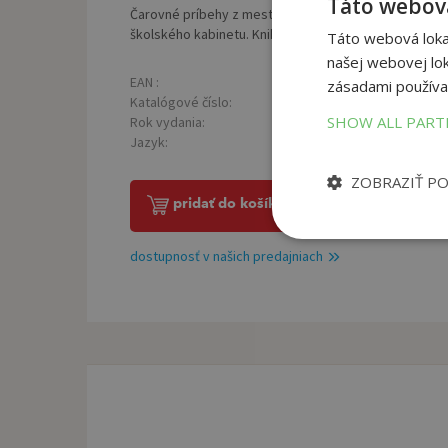
Táto webová
Čarovné príbehy z mestečka, v ktorom na Štedrý deň 
školského kabinetu. Knihu, určenú pre deti od 4 rokov
Táto webová lokal
našej webovej lok
EAN :
Poč
9788073537746
zásadami používa
Katalógové číslo:
Väz
1325736
SHOW ALL PAR
Rok vydania:
Roz
2021
Jazyk:
Hmo
slovenský
ZOBRAZIŤ P
pridať do košíka
dostupnosť v našich predajniach