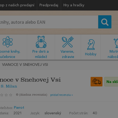
op z našich predajní
Predpredaj
Hry a hračky
orné knihy, 
Pre deti a 
Varenie, 
Motiv
  Hobby  
učebnice
mládež
zdravie
nábož
VIANOCE V SNEHOVEJ VSI
noce v Snehovej Vsi
Na sk
 S. Milan
0
(
žiadna recenzia
)
pridať recenziu »
teľstvo:
Pierot
dania:
Jazyk:
Počet strán:
2021
slovenský
40