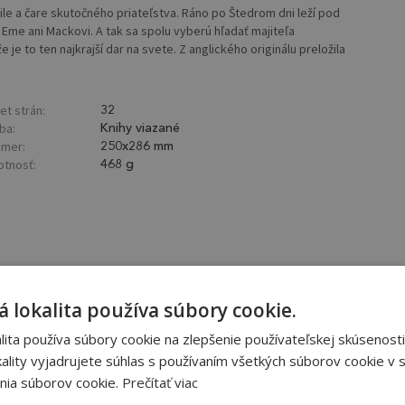
ile a čare skutočného priateľstva. Ráno po Štedrom dni leží pod
me ani Mackovi. A tak sa spolu vyberú hľadať majiteľa
 je to ten najkrajší dar na svete. Z anglického originálu preložila
et strán:
32
ba:
Knihy viazané
mer:
250x286 mm
tnosť:
468 g
 lokalita používa súbory cookie.
ita používa súbory cookie na zlepšenie používateľskej skúsenosti
ality vyjadrujete súhlas s používaním všetkých súborov cookie v s
nia súborov cookie.
Prečítať viac