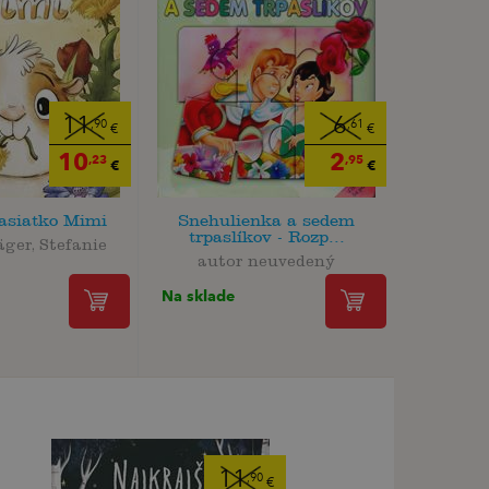
11
6
,90
,61
€
€
10
2
,23
,95
€
€
asiatko Mimi
Snehulienka a sedem
trpaslíkov - Rozp...
ger, Stefanie
autor neuvedený
Na sklade
11
,90
€