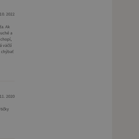
 10. 2022
ťa. Ak
duché a
ochopí,
á väčší
l chýbať
 11. 2020
tičky