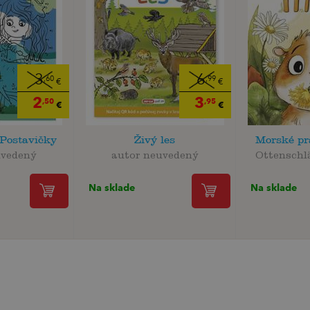
3
6
,60
,99
€
€
2
3
,50
,95
€
€
 Postavičky
Živý les
Morské pr
uvedený
autor neuvedený
Ottenschlä
Na sklade
Na sklade