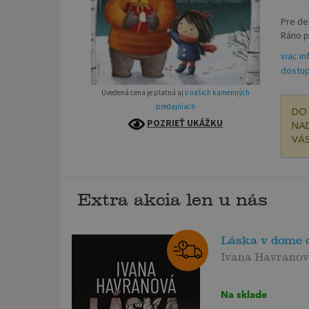
Pre de
Ráno p
viac in
dostup
Uvedená cena je platná aj
v našich kamenných
predajniach
DO 
POZRIEŤ UKÁŽKU
NAD
VÁS
Extra akcia len u nás
Láska v dome 
Ivana Havrano
Na sklade