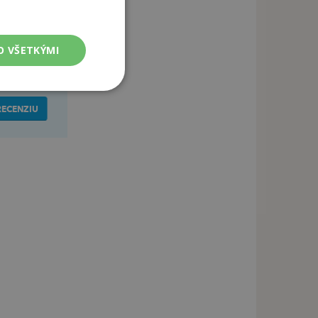
O VŠETKÝMI
RECENZIU