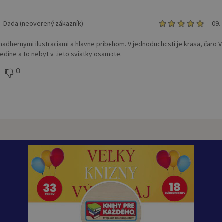
Dada (neoverený zákazník)
09.
 nadhernymi ilustraciami a hlavne pribehom. V jednoduchosti je krasa, čaro 
jedine a to nebyt v tieto sviatky osamote.
0