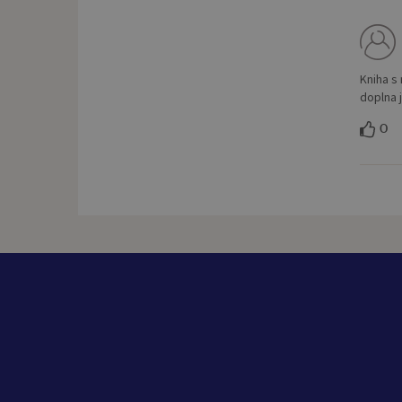
Kniha s
doplna 
0