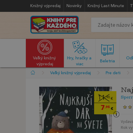
Knižný výpredaj
Novinky
Knižný Last Minute
T
Veľký knižný 
Hry, hračky a 
Odb
  Beletria  
výpredaj
viac
Veľký knižný výpredaj
Pre deti
Naj
Sperr
11
,90
€
7
,95
€
Vydava
Rok vy