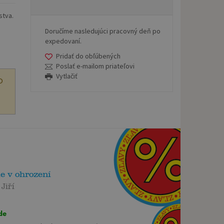
stva.
Doručíme nasledujúci pracovný deň po
expedovaní.
Pridať do obľúbených
Poslať e-mailom priateľovi
Vytlačiť
O
e v ohrození
Jiří
de