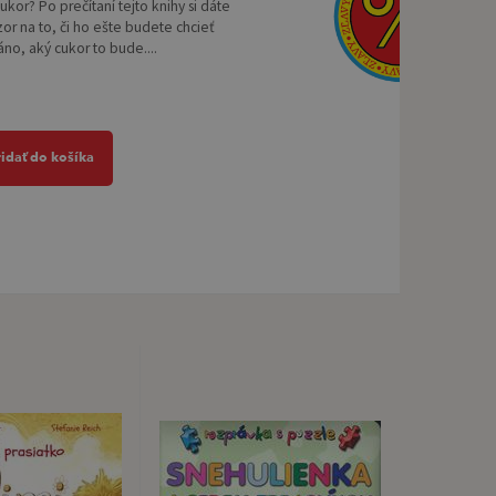
cukor? Po prečítaní tejto knihy si dáte
or na to, či ho ešte budete chcieť
 áno, aký cukor to bude....
ridať do košíka