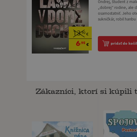
Ondrej, študent z mal
„dobrej“ rodine, ale c
osamostatniť. Jeho ot
sukničkár, robil hanbu
13
,90
€
6
,95
pridať do koší
€
Zákazníci, ktorí si kúpili t