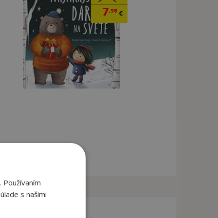
7
,95
€
. Používaním
úlade s našimi