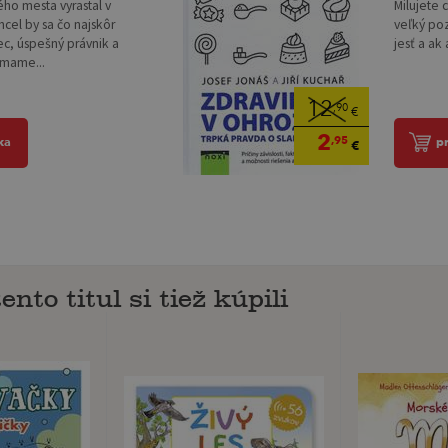
ého mesta vyrastal v
Milujete 
hcel by sa čo najskôr
veľký poz
ec, úspešný právnik a
jesť a ak
 mame...
12
,90
€
2
,95
ka
p
€
ento titul si tiež kúpili