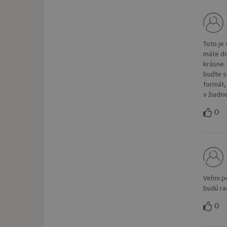
Toto je 
máte do
krásne.
buďte s
formát, 
v žiadne
0
Veľmi p
budú rad
0