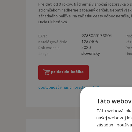
Pre deti od 3 rokov. Nádherná vianočná rozprávka o s
stromčekom nádherne zabalený darček. Nepatrí však E
záhadného balíčka. Na začiatku cesty vôbec netušia, že
Lucia Hlubeňová.
EAN :
Poč
9788055173504
Katalógové číslo:
Väz
1287406
Rok vydania:
Roz
2020
Jazyk:
Hmo
slovenský
pridať do košíka
dostupnosť v našich predajniach
Táto webová
Táto webová lokal
našej webovej lok
zásadami používa