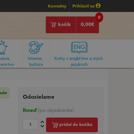
Kontakty
Prihlásiť sa
0
košík
0,00
€
ácia, 
Umenie, 
Knihy v angličtine a iných 
enstvo
kultúra
jazykoch
lade
Odosielame
Ihneď
(po objednávke)
pridať do košíka