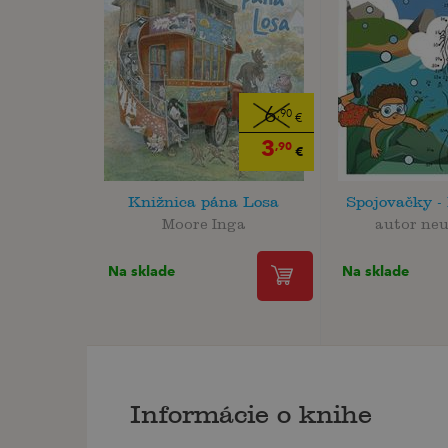
6
,90
€
3
,90
€
Knižnica pána Losa
Spojovačky -
Moore Inga
autor ne
Na sklade
Na sklade
Informácie o knihe