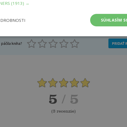
TNERS
(1913) →
Recenzie čitateľov
ODROBNOSTI
SÚHLASÍM S
e recenziu a môžete vyhrať
páčila kniha?
PRIDAŤ 
5
/ 5
(
3 recenzie
)