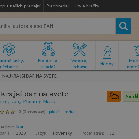
op z našich predajní
Predpredaj
Hry a hračky
orné knihy, 
Pre deti a 
Varenie, 
Motiv
  Hobby  
učebnice
mládež
zdravie
nábož
NAJKRAJŠÍ DAR NA SVETE
krajší dar na svete
Na sk
ing, Lucy Fleming Mark
5
(
3 recenzie
)
pridať recenziu »
teľstvo:
Ikar
dania:
Jazyk:
Počet strán:
2020
slovenský
32