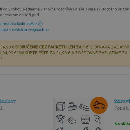
ti od 3 rokov. Nádherná vianočná rozprávka o sile a čare skutočného priateľ
o Štedrom dni leží pod...
formácií o knihe nižšie
nosť v našich predajniach
34,90 €
DORUČENIE CEZ PACKETU LEN ZA 1 €.
DOPRAVA ZADARM
 34,90 €! NAKÚPTE EŠTE ZA 34,90 € A POŠTOVNÉ ZAPLATÍME ZA
!
duchov
Zdravi
vá
Jonáš, 
Na skla