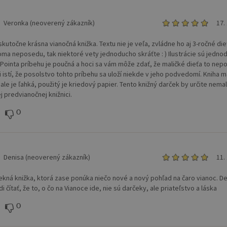
Veronka (neoverený zákazník)
17.
skutočne krásna vianočná knižka. Textu nie je veľa, zvládne ho aj 3-ročné die
ma neposedu, tak niektoré vety jednoducho skráťte : ) Ilustrácie sú jedno
 Pointa príbehu je poučná a hoci sa vám môže zdať, že maličké dieťa to nep
i istí, že posolstvo tohto príbehu sa uloží niekde v jeho podvedomí. Kniha m
ale je ľahká, použitý je kriedový papier. Tento knižný darček by určite nema
j predvianočnej knižnici.
0
Denisa (neoverený zákazník)
11.
ekná knižka, ktorá zase ponúka niečo nové a nový pohľad na čaro vianoc. De
i čítať, že to, o čo na Vianoce ide, nie sú darčeky, ale priateľstvo a láska
0