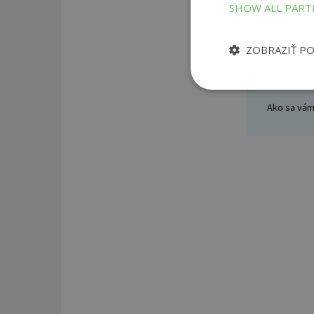
SHOW ALL PAR
ZOBRAZIŤ P
Napíšt
Ako sa vám 