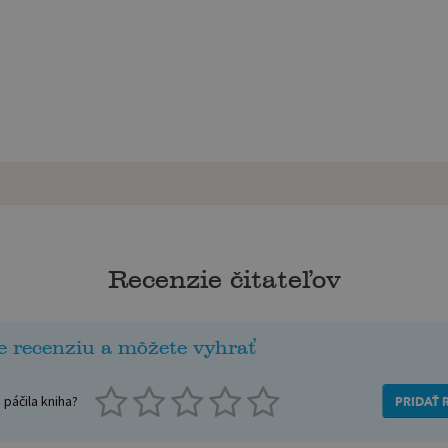
Recenzie čitateľov
e recenziu a môžete vyhrať
páčila kniha?
PRIDAŤ 