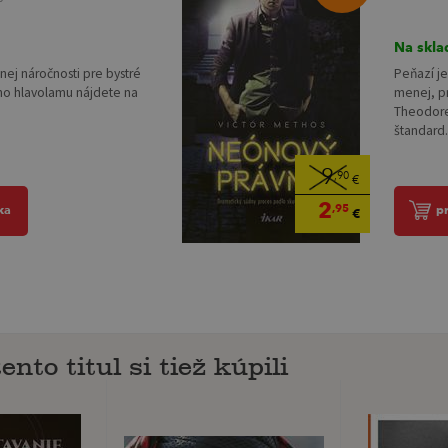
Na skla
nej náročnosti pre bystré
Peňazí je
ho hlavolamu nájdete na
menej, p
Theodore 
štandard.
9
,90
€
2
,95
ka
p
€
ento titul si tiež kúpili