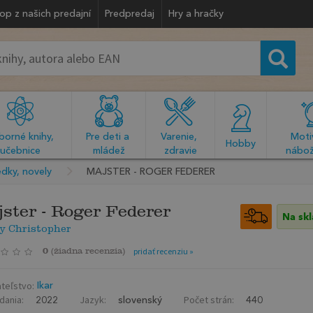
op z našich predajní
Predpredaj
Hry a hračky
orné knihy, 
Pre deti a 
Varenie, 
Motiv
  Hobby  
učebnice
mládež
zdravie
nábož
dky, novely
MAJSTER - ROGER FEDERER
ster - Roger Federer
Na sk
y Christopher
0
(
žiadna recenzia
)
pridať recenziu »
teľstvo:
Ikar
dania:
Jazyk:
Počet strán:
2022
slovenský
440