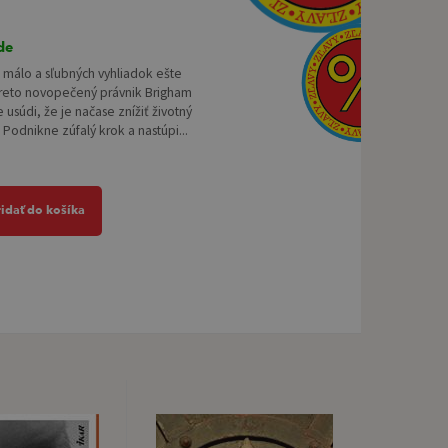
de
 málo a sľubných vyhliadok ešte
reto novopečený právnik Brigham
usúdi, že je načase znížiť životný
 Podnikne zúfalý krok a nastúpi...
ridať do košíka