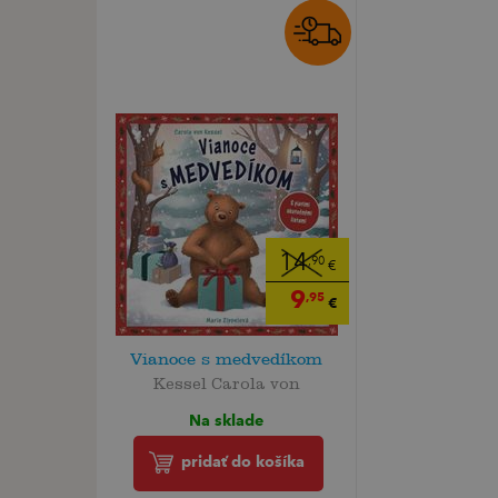
14
,90
€
9
,95
€
Vianoce s medvedíkom
Kessel Carola von
Na sklade
pridať do košíka