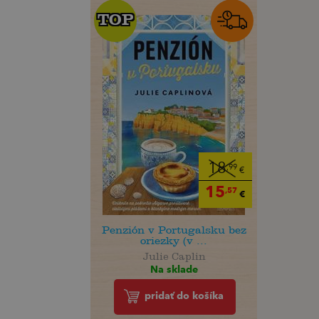
TOP
TOP
18
,99
€
15
,57
€
Penzión v Portugalsku bez
oriezky (v ...
Julie Caplin
Na sklade
pridať do košíka