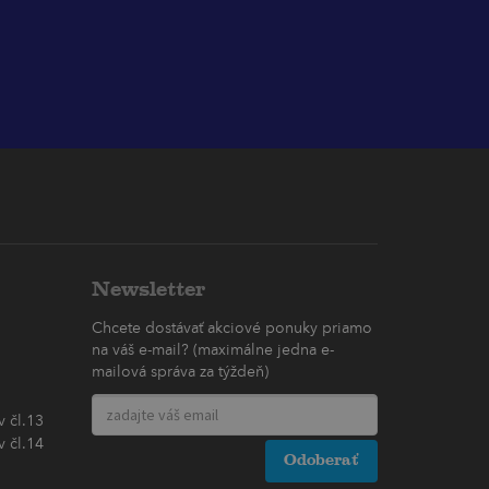
Newsletter
Chcete dostávať akciové ponuky priamo
na váš e-mail? (maximálne jedna e-
mailová správa za týždeň)
 čl.13
 čl.14
Odoberať