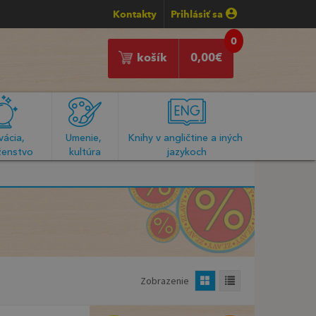
Kontakty
Prihlásiť sa
0
košík
0,00
€
ácia, 
Umenie, 
Knihy v angličtine a iných 
enstvo
kultúra
jazykoch
Zobrazenie