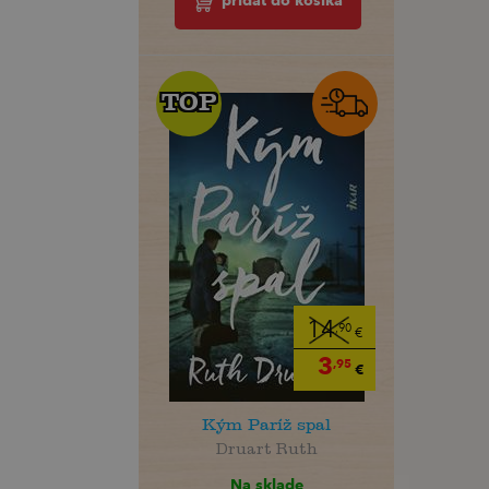
pridať do košíka
TOP
TOP
14
,90
€
3
,95
€
Kým Paríž spal
Druart Ruth
Na sklade