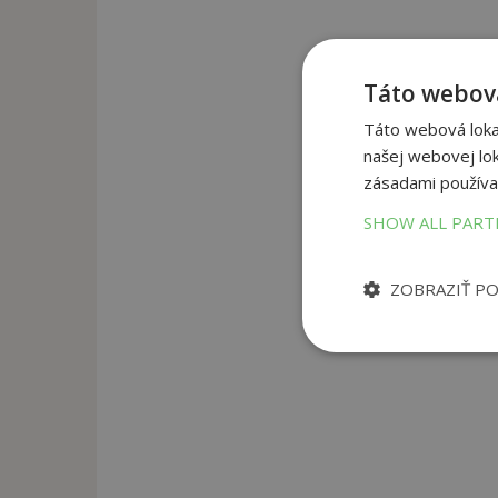
Táto webová
Táto webová lokal
našej webovej lok
zásadami používa
SHOW ALL PAR
ZOBRAZIŤ P