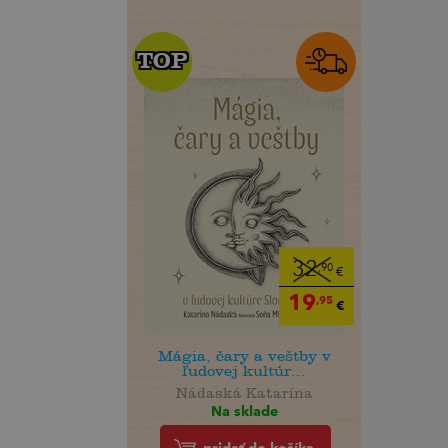
TOP
TOP
32
,90
€
19
,95
€
Mágia, čary a veštby v
ľudovej kultúr...
Nádaská Katarína
Na sklade