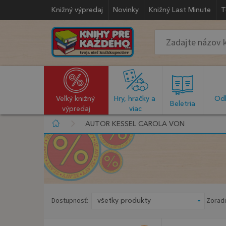
Knižný výpredaj
Novinky
Knižný Last Minute
T
Veľký knižný 
Hry, hračky a 
Odb
  Beletria  
výpredaj
viac
AUTOR KESSEL CAROLA VON
Dostupnosť:
Zoradi