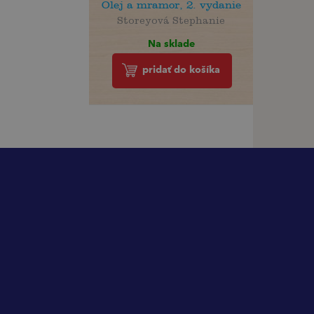
Olej a mramor, 2. vydanie
Storeyová Stephanie
Na sklade
pridať do košíka