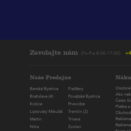
Zavolajte nám
+4
(Po-Pia 8:00-17:00)
Naše Predajne
Náku
Osobné
Banská Bystrica
Piešťany
Ako nak
Bratislava (4)
Považská Bystrica
Často k
Košice
Prievidza
Platba a
Liptovský Mikuláš
Trenčín (2)
Obchod
Reklama
Martin
Trnava
Reklama
Nitra
Zvolen