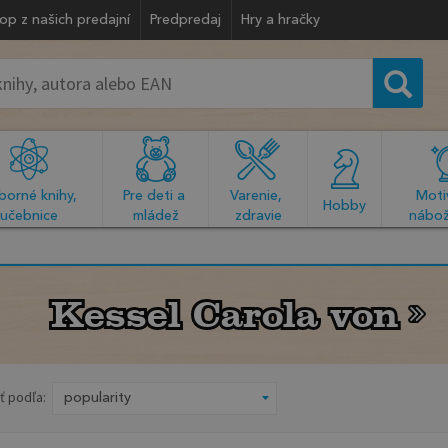
op z našich predajní
Predpredaj
Hry a hračky
orné knihy, 
Pre deti a 
Varenie, 
Motiv
  Hobby  
učebnice
mládež
zdravie
nábož
Kessel Carola von
Kessel Carola von
ť podľa: