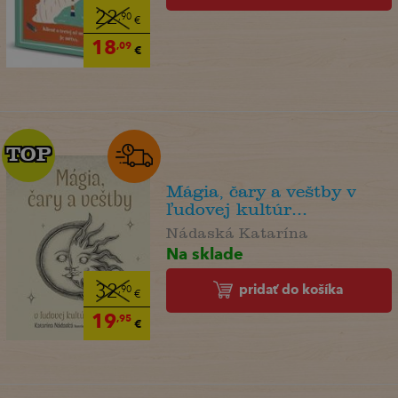
22
,90
€
18
,09
€
TOP
TOP
Mágia, čary a veštby v
ľudovej kultúr...
Nádaská Katarína
Na sklade
pridať do košíka
32
,90
€
19
,95
€