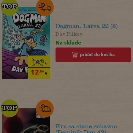
TOP
TOP
Dogman. Larva 22 (8)
Dav Pilkey
Na sklade
pridať do košíka
14
,95
€
12
,86
€
TOP
TOP
Krv sa stane zábavou
(Dominik Dán 42)