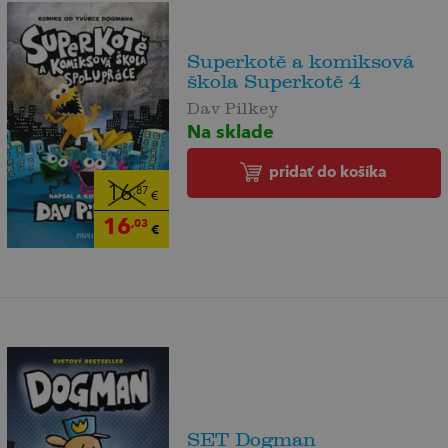
Superkotě a komiksová
škola Superkotě 4
Dav Pilkey
Na sklade
pridať do košíka
16
,87
€
16
,03
€
SET Dogman