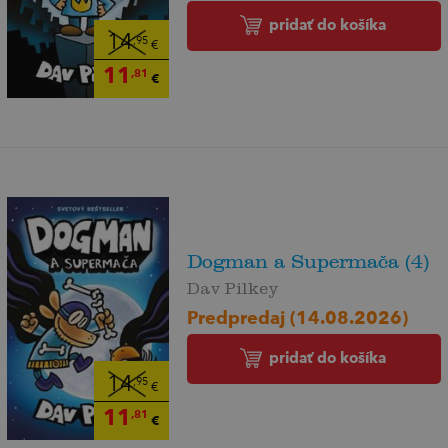
pridať do košíka
14
,95
€
11
,81
€
Dogman a Supermača (4)
Dav Pilkey
Predpredaj (14.08.2026)
pridať do košíka
14
,95
€
11
,81
€