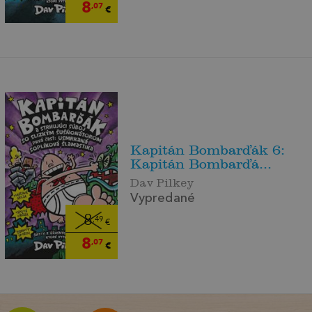
8
,07
€
Kapitán Bombarďák 6:
Kapitán Bombarďá...
Dav Pilkey
Vypredané
8
,49
€
8
,07
€