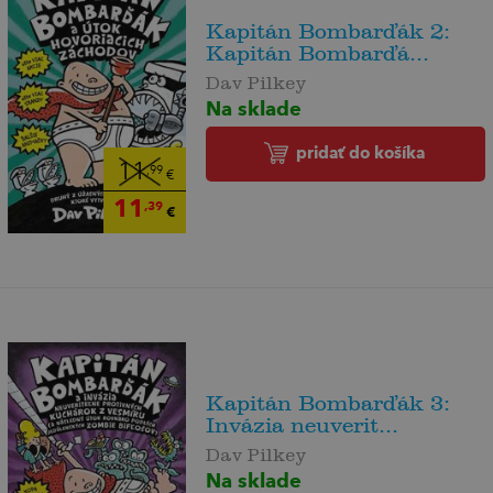
Kapitán Bombarďák 2:
Kapitán Bombarďá...
Dav Pilkey
Na sklade
pridať do košíka
11
,99
€
11
,39
€
Kapitán Bombarďák 3:
Invázia neuverit...
Dav Pilkey
Na sklade