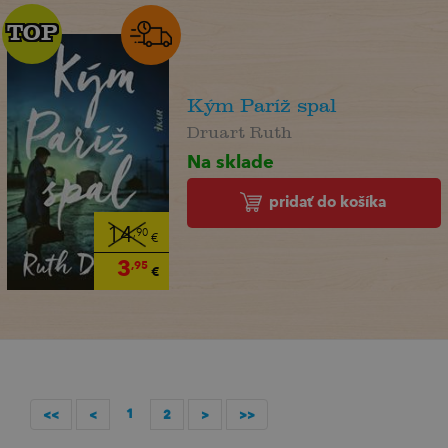
TOP
TOP
Kým Paríž spal
Druart Ruth
Na sklade
pridať do košíka
14
,90
€
3
,95
€
1
<<
<
2
>
>>