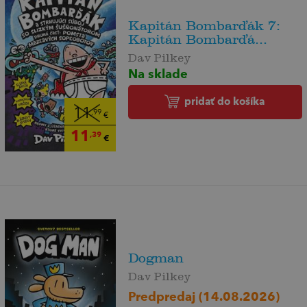
Kapitán Bombarďák 7:
Kapitán Bombarďá...
Dav Pilkey
Na sklade
pridať do košíka
11
,99
€
11
,39
€
Dogman
Dav Pilkey
Predpredaj (14.08.2026)