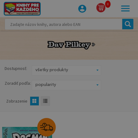
0
Dav Pilkey
Dav Pilkey
Dostupnosť:
Zoradiť podľa:
Zobrazenie