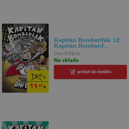
Kapitán Bombarďák 12:
Kapitán Bombarď...
Dav Pilkey
Na sklade
pridať do košíka
11
,99
€
11
,39
€