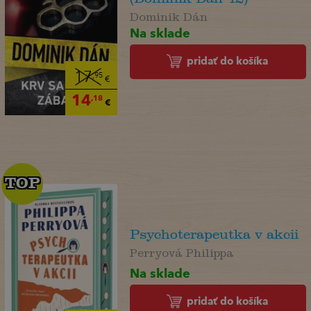
Dominik Dán
Na sklade
pridať do košíka
17
,95
€
14
,18
€
TOP
TOP
Psychoterapeutka v akcii
Perryová Philippa
Na sklade
pridať do košíka