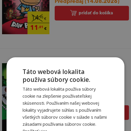
Predpredaj (14.08.2026)
pridať do košíka
14
,95
€
11
,81
€
Táto webová lokalita
používa súbory cookie.
Dogman. Pustený z
reťaze (Dogman 2)
Táto webová lokalita používa súbory
Dav Pilkey
cookie na zlepšenie používateľskej
Predpredaj (14.08.2026)
skúsenosti. Používaním našej webovej
lokality vyjadrujete súhlas s používaním
pridať do košíka
všetkých súborov cookie v súlade s našimi
14
,95
€
zásadami používania súborov cookie.
11
,81
€