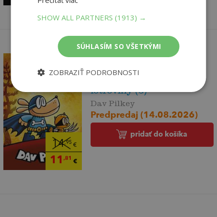
Prečítať viac
SHOW ALL PARTNERS
(1913) →
SÚHLASÍM SO VŠETKÝMI
ZOBRAZIŤ PODROBNOSTI
Dogman. Volanie
lotroviny (6)
Dav Pilkey
Predpredaj (14.08.2026)
pridať do košíka
14
,95
€
11
,81
€