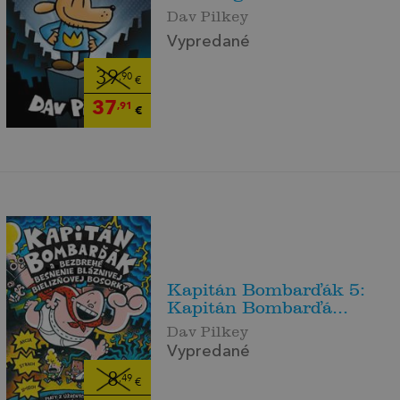
Dav Pilkey
Vypredané
39
,90
€
37
,91
€
Kapitán Bombarďák 5:
Kapitán Bombarďá...
Dav Pilkey
Vypredané
8
,49
€