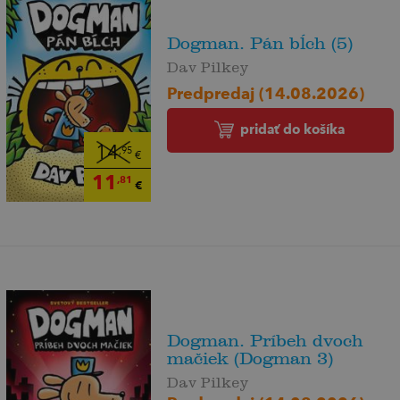
Dogman. Pán bĺch (5)
Dav Pilkey
Predpredaj (14.08.2026)
pridať do košíka
14
,95
€
11
,81
€
Dogman. Príbeh dvoch
mačiek (Dogman 3)
Dav Pilkey