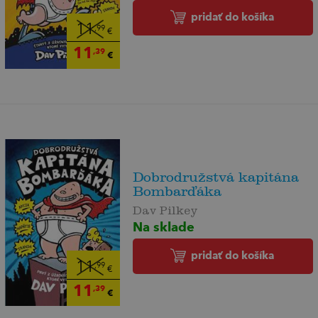
pridať do košíka
11
,99
€
11
,39
€
Dobrodružstvá kapitána
Bombarďáka
Dav Pilkey
Na sklade
pridať do košíka
11
,99
€
11
,39
€