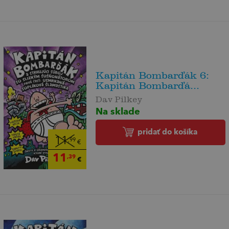
Kapitán Bombarďák 6:
Kapitán Bombarďá...
Dav Pilkey
Na sklade
pridať do košíka
11
,99
€
11
,39
€