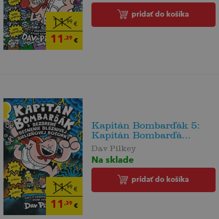
pridať do košíka
11
,99
€
11
,39
€
Kapitán Bombarďák 5:
Kapitán Bombarďá...
Dav Pilkey
Na sklade
pridať do košíka
11
,99
€
11
,39
€