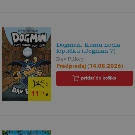
Dogman. Komu hodia
loptičku (Dogman 7)
Dav Pilkey
Predpredaj (14.08.2026)
pridať do košíka
14
,95
€
11
,81
€