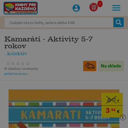
0
Kamaráti - Aktivity 5-7
rokov
. kolektív
Na sklade
0
(
žiadna recenzia
)
pridať recenziu »
6
,20
€
3
,95
€