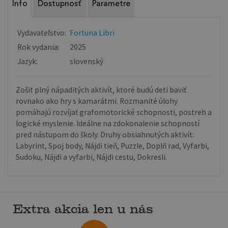
Info
Dostupnosť
Parametre
Vydavateľstvo:
Fortuna Libri
Rok vydania:
2025
Jazyk:
slovenský
Zošit plný nápaditých aktivít, ktoré budú deti baviť
rovnako ako hry s kamarátmi. Rozmanité úlohy
pomáhajú rozvíjať grafomotorické schopnosti, postreh a
logické myslenie. Ideálne na zdokonalenie schopností
pred nástupom do školy. Druhy obsiahnutých aktivít:
Labyrint, Spoj body, Nájdi tieň, Puzzle, Doplň rad, Vyfarbi,
Sudoku, Nájdi a vyfarbi, Nájdi cestu, Dokresli.
Extra akcia len u nás