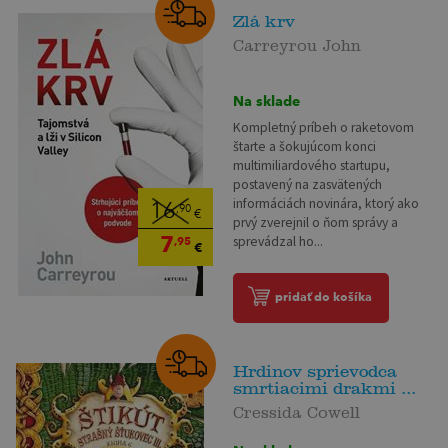
Zlá krv
Carreyrou John
Na sklade
Kompletný príbeh o raketovom
štarte a šokujúcom konci
multimiliardového startupu,
postavený na zasvätených
informáciách novinára, ktorý ako
16
,90
€
prvý zverejnil o ňom správy a
7
sprevádzal ho...
,95
€
pridať do košíka
Hrdinov sprievodca
smrtiacimi drakmi ...
Cressida Cowell