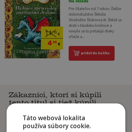
Na sklade
Pre čitateľov od 7 rokov. Ďalšie
dobrodružstvo Štikúta
Strašného Šťukovca III. Štikút sa
stratí v bludisku knižnice a
navyše sa tu potulujú draky
11
,95
€
vŕtače a...
4
,95
€
pridať do košíka
Zákazníci, ktorí si kúpili
tento titul si tiež kúpili
Táto webová lokalita
používa súbory cookie.