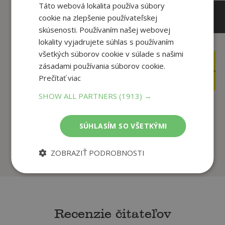
Táto webová lokalita používa súbory
cookie na zlepšenie používateľskej
skúsenosti. Používaním našej webovej
lokality vyjadrujete súhlas s používaním
všetkých súborov cookie v súlade s našimi
27
69
,99
,00
€
zásadami používania súborov cookie.
€
23
49
Prečítať viac
,95
,50
€
€
SHOW ALL PARTNERS
(1913) →
Kúzelný šlabikár
Biblia
SÚHLASÍM SO VŠETKÝMI
(Kúzelné čítanie) - ...
. kolektív
. kolektív
ZOBRAZIŤ PODROBNOSTI
Na sklade
Predpredaj
Recenzie čitateľov