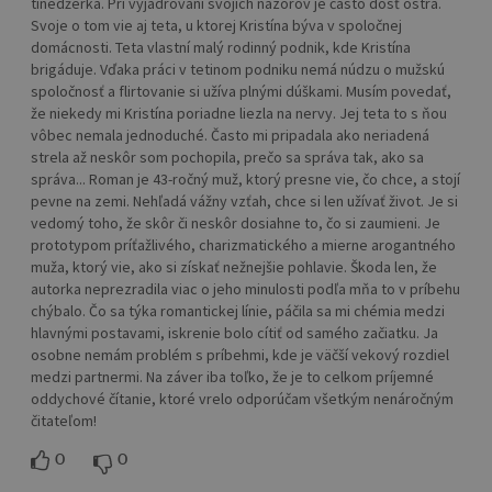
tínedžerka. Pri vyjadrovaní svojich názorov je často dosť ostrá.
Svoje o tom vie aj teta, u ktorej Kristína býva v spoločnej
domácnosti. Teta vlastní malý rodinný podnik, kde Kristína
brigáduje. Vďaka práci v tetinom podniku nemá núdzu o mužskú
spoločnosť a flirtovanie si užíva plnými dúškami. Musím povedať,
že niekedy mi Kristína poriadne liezla na nervy. Jej teta to s ňou
vôbec nemala jednoduché. Často mi pripadala ako neriadená
strela až neskôr som pochopila, prečo sa správa tak, ako sa
správa... Roman je 43-ročný muž, ktorý presne vie, čo chce, a stojí
pevne na zemi. Nehľadá vážny vzťah, chce si len užívať život. Je si
vedomý toho, že skôr či neskôr dosiahne to, čo si zaumieni. Je
prototypom príťažlivého, charizmatického a mierne arogantného
muža, ktorý vie, ako si získať nežnejšie pohlavie. Škoda len, že
autorka neprezradila viac o jeho minulosti podľa mňa to v príbehu
chýbalo. Čo sa týka romantickej línie, páčila sa mi chémia medzi
hlavnými postavami, iskrenie bolo cítiť od samého začiatku. Ja
osobne nemám problém s príbehmi, kde je väčší vekový rozdiel
medzi partnermi. Na záver iba toľko, že je to celkom príjemné
oddychové čítanie, ktoré vrelo odporúčam všetkým nenáročným
čitateľom!
0
0