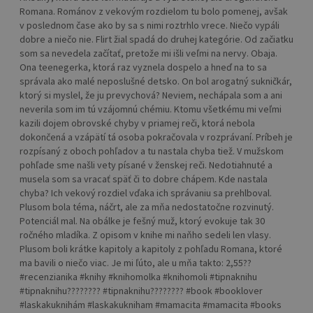
Romana. Románov z vekovým rozdielom tu bolo pomenej, avšak
v poslednom čase ako by sa s nimi roztrhlo vrece. Niečo vypáli
dobre a niečo nie. Flirt žial spadá do druhej kategórie. Od začiatku
som sa nevedela začítať, pretože mi išli veľmi na nervy. Obaja.
Ona teenegerka, ktorá raz vyznela dospelo a hneď na to sa
správala ako malé neposlušné detsko. On bol arogatný sukničkár,
ktorý si myslel, že ju prevychová? Neviem, nechápala som a ani
neverila som im tú vzájomnú chémiu. Ktomu všetkému mi veľmi
kazili dojem obrovské chyby v priamej reči, ktorá nebola
dokončená a vzápätí tá osoba pokračovala v rozprávaní. Príbeh je
rozpísaný z oboch pohľadov a tu nastala chyba tiež. V mužskom
pohľade sme našli vety písané v ženskej reči. Nedotiahnuté a
musela som sa vracať späť či to dobre chápem. Kde nastala
chyba? Ich vekový rozdiel vďaka ich správaniu sa prehlboval.
Plusom bola téma, náčrt, ale za mňa nedostatočne rozvinutý.
Potenciál mal. Na obálke je fešný muž, ktorý evokuje tak 30
ročného mladíka. Z opisom v knihe mi naňho sedeli len vlasy.
Plusom boli krátke kapitoly a kapitoly z pohľadu Romana, ktoré
ma bavili o niečo viac. Je mi ľúto, ale u mňa takto: 2,55??
#recenzianika #knihy #knihomolka #knihomoli #tipnaknihu
#tipnaknihu???????? #tipnaknihu???????? #book #booklover
#laskakuknihám #laskakukniham #mamacita #mamacita #books