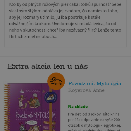
Kto by od plných ružových pier čakal toľkú spurnosť? Sebe
vlastným štýlom odoláva jej zvodom, čo namiesto toho,
aby jej rozmary utlmilo, ju iba postrkuje k stále
odvážnejším krokom. Uvedomuje si mladá levica, čo od
neho v skutočnosti chce? Iba nezáväzný flirt? Lenže tento
flirt ich zmietne oboch...
Extra akcia len u nás
Povedz mi: Mytológia
Royerová Anne
Na sklade
Pre deti od 3 rokov. Táto kniha
prináša odpovede na vyše 200
otázok o mytológii – egyptskej,
gréckej, hinduistickej, vikinskej