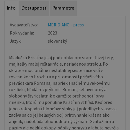
Info
Dostupnosť
Parametre
Vydavateľstvo:
MERIDIANO - press
Rok vydania:
2023
Jazyk:
slovenský
Mladučká Kristína je aj pod dohľadom starostlivej tety,
majiteľky malej reštaurácie, neriadenou strelou. Po
skrate emocionálne nestabilnej sesternice vidí v
rovesníkoch hrozbu a v prítomnosti príťažlivého
prevádzkara Romana, napriek značnému vekovému
rozdielu, hľadá rozptýlenie. Roman, sebavedomý a
slobodný štyridsiatnik okamžite prehodnotí prvú
mienku, ktorú mu ponúkne Kristínin vzhľad. Keď pred
jeho zrak spadnú blonďavé vlnky jej polodlhých vlasov a
zadíva sa do jej belasých očí, prirovnanie krásna ako
anjelik, nadobúda plnohodnotný význam. Svätožiara a
pazúry ale nejdú dokopy, bábiky nehryzú a labute nevrčia.