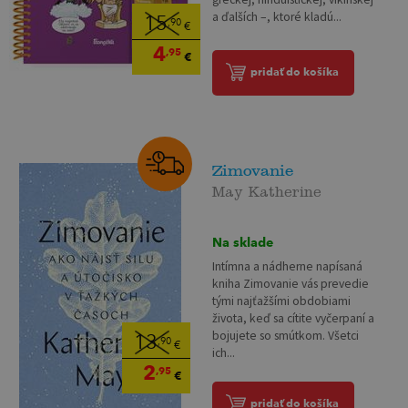
a ďalších –, ktoré kladú...
15
,90
€
4
,95
€
pridať do košíka
Zimovanie
May Katherine
Na sklade
Intímna a nádherne napísaná
kniha Zimovanie vás prevedie
tými najťažšími obdobiami
života, keď sa cítite vyčerpaní a
bojujete so smútkom. Všetci
13
,90
€
ich...
2
,95
€
pridať do košíka