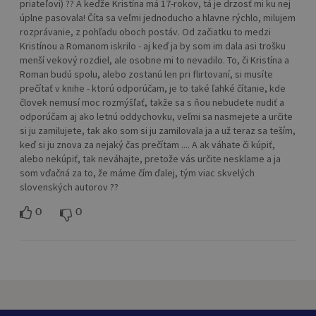
priateľovi) ?? A keďže Kristína má 17-rokov, tá je drzosť mi ku nej
úplne pasovala! Číta sa veľmi jednoducho a hlavne rýchlo, milujem
rozprávanie, z pohľadu oboch postáv. Od začiatku to medzi
Kristínou a Romanom iskrilo - aj keď ja by som im dala asi trošku
menší vekový rozdiel, ale osobne mi to nevadilo. To, či Kristína a
Roman budú spolu, alebo zostanú len pri flirtovaní, si musíte
prečítať v knihe - ktorú odporúčam, je to také ľahké čítanie, kde
človek nemusí moc rozmýšľať, takže sa s ňou nebudete nudiť a
odporúčam aj ako letnú oddychovku, veľmi sa nasmejete a určite
si ju zamilujete, tak ako som si ju zamilovala ja a už teraz sa teším,
keď si ju znova za nejaký čas prečítam .... A ak váhate či kúpiť,
alebo nekúpiť, tak neváhajte, pretože vás určite nesklame a ja
som vďačná za to, že máme čím ďalej, tým viac skvelých
slovenských autorov ??
0
0