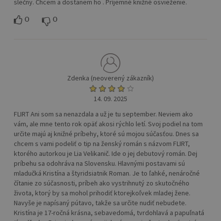
slečny. Chcem a dostanem ho . Príjemné knižné osvieženie.
0
0
Zdenka (neoverený zákazník)
14. 09. 2025
FLIRT Ani som sa nenazdala a už je tu september. Neviem ako
vám, ale mne tento rok opäť akosi rýchlo letí. Svoj podiel na tom
určite majú aj knižné príbehy, ktoré sú mojou súčasťou. Dnes sa
chcem s vami podeliť o tip na ženský román s názvom FLIRT,
ktorého autorkou je Lia Velikanič. Ide o jej debutový román. Dej
príbehu sa odohráva na Slovensku. Hlavnými postavami sú
mladučká Kristína a štyridsiatnik Roman. Je to ľahké, nenáročné
čítanie zo súčasnosti, príbeh ako vystrihnutý zo skutočného
života, ktorý by sa mohol prihodiť ktorejkoľvek mladej žene.
Navyše je napísaný pútavo, takže sa určite nudiť nebudete.
Kristína je 17-ročná krásna, sebavedomá, tvrdohlavá a papuľnatá