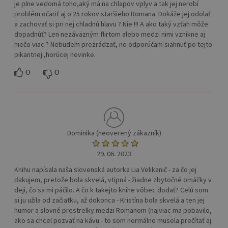
je plne vedomá toho,aký má na chlapov vplyv a tak jej nerobí
problém očariť aj o 25 rokov staršieho Romana. Dokáže jej odolať
a zachovať si pri nej chladnú hlavu ? Nie !!! A ako taký vzťah môže
dopadnúť? Len nezáväzným flirtom alebo medzi nimi vznikne aj
niečo viac ? Nebudem prezrádzať, no odporúčam siahnuť po tejto
pikantnej ,horúcej novinke.
0
0
Dominika (neoverený zákazník)
29. 06. 2023
Knihu napísala naša slovenská autorka Lia Velikanič - za čo jej
ďakujem, pretože bola skvelá, vtipná - žiadne zbytočné omáčky v
deji, čo sa mi páčilo. A čo k takejto knihe vôbec dodať? Celú som
si ju užila od začiatku, až dokonca - Kristína bola skvelá a ten jej
humor a slovné prestrelky medzi Romanom (najviac ma pobavilo,
ako sa chcel pozvať na kávu - to som normálne musela prečítať aj