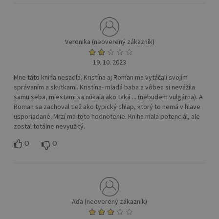
Veronika (neoverený zákazník)
19. 10. 2023
Mne táto kniha nesadla. Kristína aj Roman ma vytáčali svojím
správaním a skutkami. Kristína- mladá baba a vôbec si nevážila
samu seba, miestami sa núkala ako taká ... (nebudem vulgárna). A
Roman sa zachoval tiež ako typický chlap, ktorý to nemá v hlave
usporiadané. Mrzí ma toto hodnotenie. Kniha mala potenciál, ale
zostal totálne nevyužitý.
0
0
Aďa (neoverený zákazník)