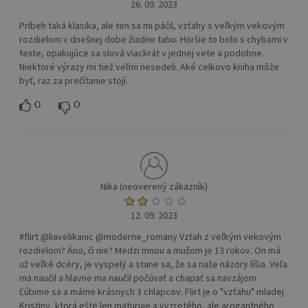
26. 09. 2023
Príbeh taká klasika, ale ten sa mi páčil, vzťahy s veľkým vekovým
rozdielom v dnešnej dobe žiadne tabu. Horšie to bolo s chybami v
texte, opakujúce sa slová viackrát v jednej vete a podobne.
Niektoré výrazy mi tiež veľmi nesedeli. Aké celkovo kniha môže
byť, raz za prečítanie stojí.
0
0
Nika (neoverený zákazník)
12. 09. 2023
#flirt @liavelikanic @moderne_romany Vzťah z veľkým vekovým
rozdielom? Áno, či nie? Medzi mnou a mužom je 13 rokov. On má
už veľké dcéry, je vyspelý a stane sa, že sa naše názory líšia. Veľa
ma naučil a hlavne ma naučil počúvať a chapať sa navzájom.
Ľúbime sa a máme krásnych 3 chlapcov. Flirt je o "vzťahu" mladej
Kristíny, ktorá ešte len maturuje a vyzretého, ale arogantného