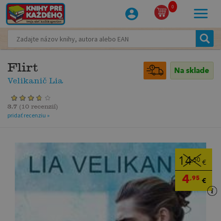
0
Flirt
Na sklade
Velikanič Lia
3.7
(
10 recenzií
)
pridať recenziu »
14
,50
€
4
,95
€