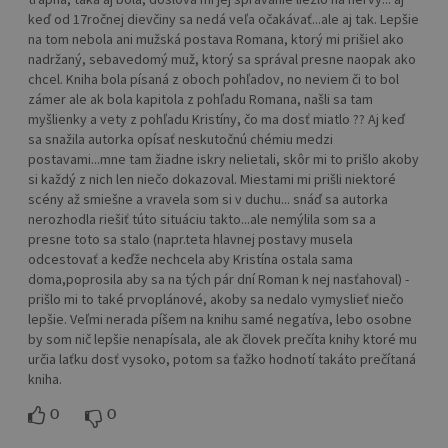
keď od 17ročnej dievčiny sa nedá veľa očakávať...ale aj tak. Lepšie
na tom nebola ani mužská postava Romana, ktorý mi prišiel ako
nadržaný, sebavedomý muž, ktorý sa správal presne naopak ako
chcel. Kniha bola písaná z oboch pohľadov, no neviem či to bol
zámer ale ak bola kapitola z pohľadu Romana, našli sa tam
myšlienky a vety z pohľadu Kristíny, čo ma dosť miatlo ?? Aj keď
sa snažila autorka opísať neskutočnú chémiu medzi
postavami...mne tam žiadne iskry nelietali, skôr mi to prišlo akoby
si každý z nich len niečo dokazoval. Miestami mi prišli niektoré
scény až smiešne a vravela som si v duchu... snáď sa autorka
nerozhodla riešiť túto situáciu takto...ale nemýlila som sa a
presne toto sa stalo (napr.teta hlavnej postavy musela
odcestovať a keďže nechcela aby Kristína ostala sama
doma,poprosila aby sa na tých pár dní Roman k nej nasťahoval) -
prišlo mi to také prvoplánové, akoby sa nedalo vymyslieť niečo
lepšie. Veľmi nerada píšem na knihu samé negatíva, lebo osobne
by som nič lepšie nenapísala, ale ak človek prečíta knihy ktoré mu
určia laťku dosť vysoko, potom sa ťažko hodnotí takáto prečítaná
kniha.
0
0