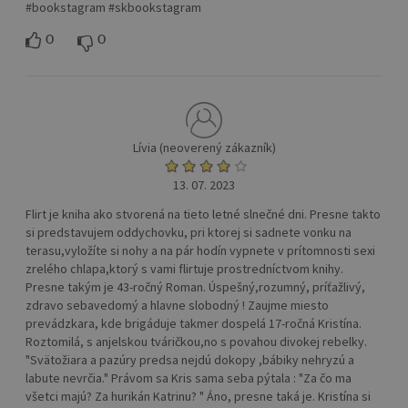
#bookstagram #skbookstagram
0
0
Lívia (neoverený zákazník)
13. 07. 2023
Flirt je kniha ako stvorená na tieto letné slnečné dni. Presne takto
si predstavujem oddychovku, pri ktorej si sadnete vonku na
terasu,vyložíte si nohy a na pár hodín vypnete v prítomnosti sexi
zrelého chlapa,ktorý s vami flirtuje prostredníctvom knihy.
Presne takým je 43-ročný Roman. Úspešný,rozumný, príťažlivý,
zdravo sebavedomý a hlavne slobodný ! Zaujme miesto
prevádzkara, kde brigáduje takmer dospelá 17-ročná Kristína.
Roztomilá, s anjelskou tváričkou,no s povahou divokej rebelky.
"Svätožiara a pazúry predsa nejdú dokopy ,bábiky nehryzú a
labute nevrčia." Právom sa Kris sama seba pýtala : "Za čo ma
všetci majú? Za hurikán Katrinu? " Áno, presne taká je. Kristína si