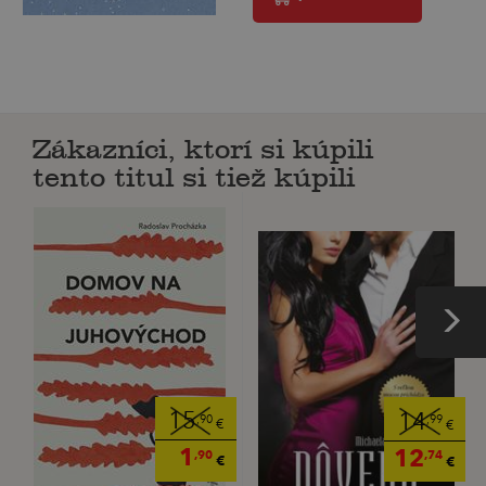
Zákazníci, ktorí si kúpili
tento titul si tiež kúpili
15
14
,90
,99
€
€
1
12
,90
,74
€
€