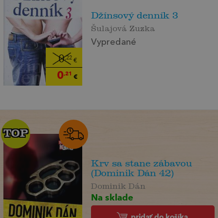
Džínsový denník 3
Šulajová Zuzka
Vypredané
0
,22
€
0
,21
€
TOP
TOP
Krv sa stane zábavou
(Dominik Dán 42)
Dominik Dán
Na sklade
pridať do košíka