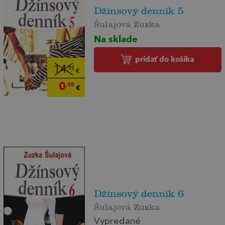
Džínsový denník 5
Šulajová Zuzka
Na sklade
pridať do košíka
14
,95
€
0
,95
€
Džínsový denník 6
Šulajová Zuzka
Vypredané