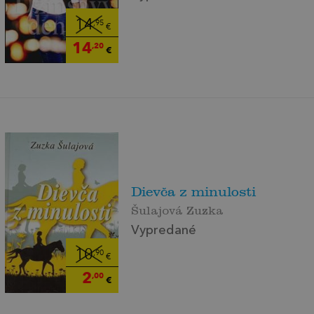
14
,95
€
14
,20
€
Dievča z minulosti
Šulajová Zuzka
Vypredané
10
,90
€
2
,00
€