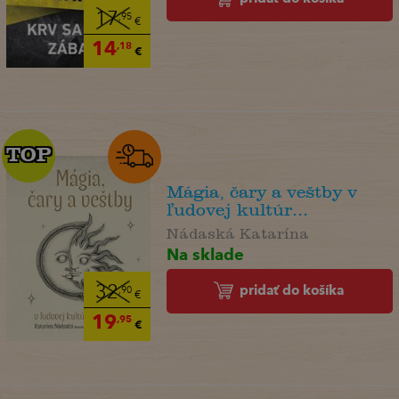
17
,95
€
14
,18
€
TOP
TOP
Mágia, čary a veštby v
ľudovej kultúr...
Nádaská Katarína
Na sklade
pridať do košíka
32
,90
€
19
,95
€