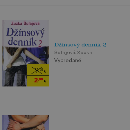
Džínsový denník 2
Šulajová Zuzka
Vypredané
9
,95
€
2
,00
€