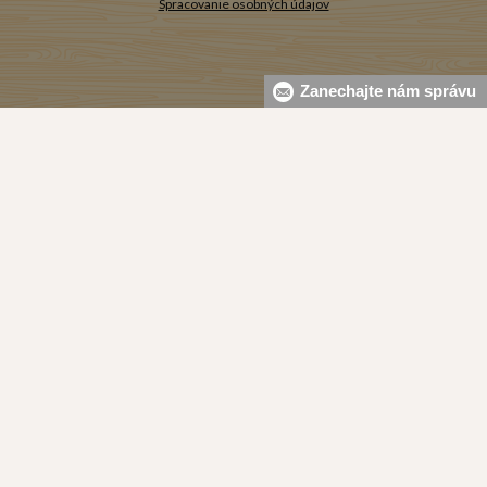
Spracovanie osobných údajov
Zanechajte nám správu
Zavolajte nám
(Po-Pia 8:00-17:00)
+421 915 800 804
Naše Predajne
Banská Bystrica
Piešťany
Bratislava (4)
Považská Bystrica
Košice
Prievidza
Liptovský Mikuláš
Trenčín (2)
Martin
Trnava
Nitra
Zvolen
Partizánske
Žiar nad Hronom