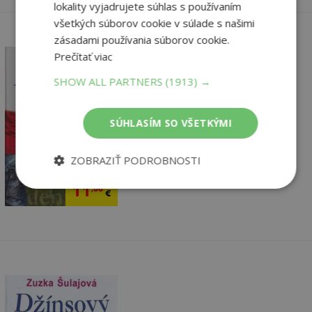
lokality vyjadrujete súhlas s používaním
všetkých súborov cookie v súlade s našimi
zásadami používania súborov cookie.
Prečítať viac
SHOW ALL PARTNERS
(1913) →
Džínsový denník 4
SÚHLASÍM SO VŠETKÝMI
Šulajová Zuzka
Vypredané
ZOBRAZIŤ PODROBNOSTI
11
,90
€
11
,66
€