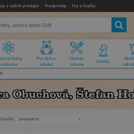
op z našich predajní
Predpredaj
Hry a hračky
orné knihy, 
Pre deti a 
Varenie, 
Motiv
  Hobby  
učebnice
mládež
zdravie
nábož
ÍK
ra Obuchová, Štefan Ho
ra Obuchová, Štefan Ho
ť podľa: