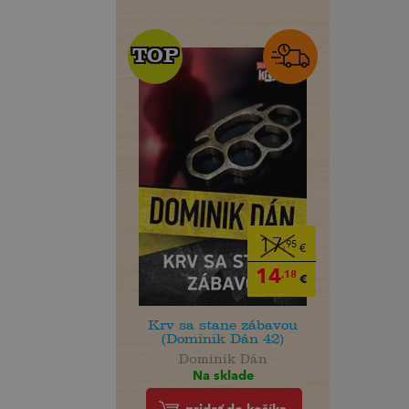
TOP
TOP
17
,95
€
14
,18
€
Krv sa stane zábavou
(Dominik Dán 42)
Dominik Dán
Na sklade