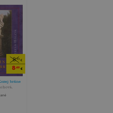
8
,93
€
8
,48
€
Kozej bráne
uchová,
dané