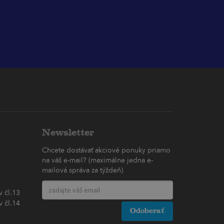
Newsletter
Chcete dostávať akciové ponuky priamo
na váš e-mail? (maximálne jedna e-
mailová správa za týždeň)
 čl.13
 čl.14
Odoberať