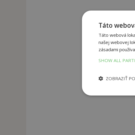
Táto webová
Táto webová lokal
našej webovej lok
zásadami používa
SHOW ALL PAR
ZOBRAZIŤ P