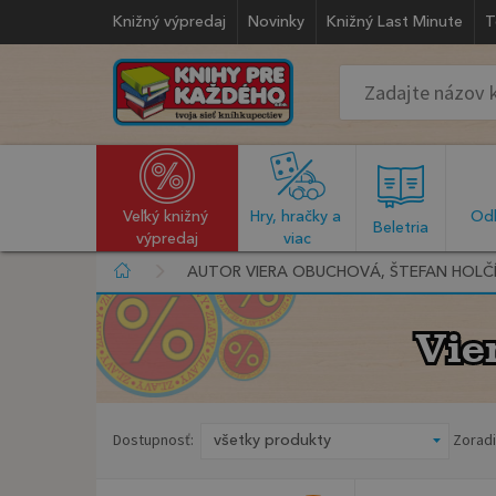
Knižný výpredaj
Novinky
Knižný Last Minute
T
Veľký knižný 
Hry, hračky a 
Odb
  Beletria  
výpredaj
viac
AUTOR VIERA OBUCHOVÁ, ŠTEFAN HOLČ
Vie
Vie
Dostupnosť:
Zoradi