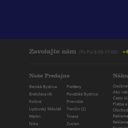
Zavolajte nám
+4
(Po-Pia 8:00-17:00)
Naše Predajne
Náku
Osobné
Banská Bystrica
Piešťany
Ako nak
Bratislava (4)
Považská Bystrica
Často k
Košice
Prievidza
Platba a
Liptovský Mikuláš
Trenčín (2)
Obchod
Reklama
Martin
Trnava
Reklama
Nitra
Zvolen