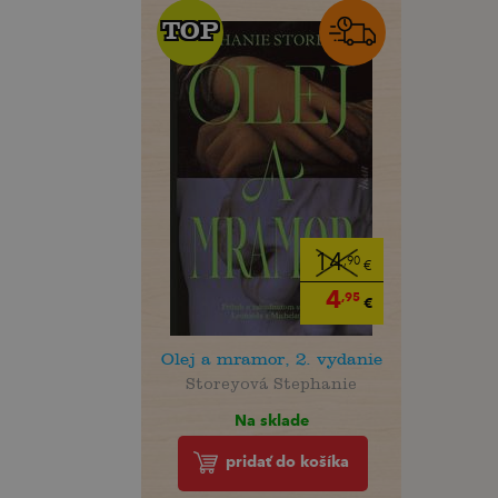
TOP
TOP
14
,90
€
4
,95
€
Olej a mramor, 2. vydanie
Storeyová Stephanie
Na sklade
pridať do košíka