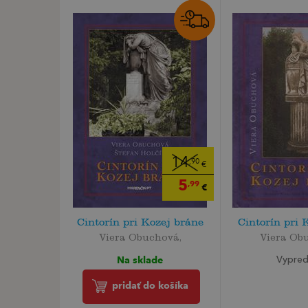
14
,90
€
5
,99
€
Cintorín pri Kozej bráne
Cintorín pri 
Viera Obuchová,
Viera Ob
Na sklade
Vypre
pridať do košíka