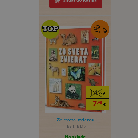
pridať do košíka
TOP
TOP
14
,50
€
7
,95
€
Zo sveta zvierat
. kolektív
Na sklade