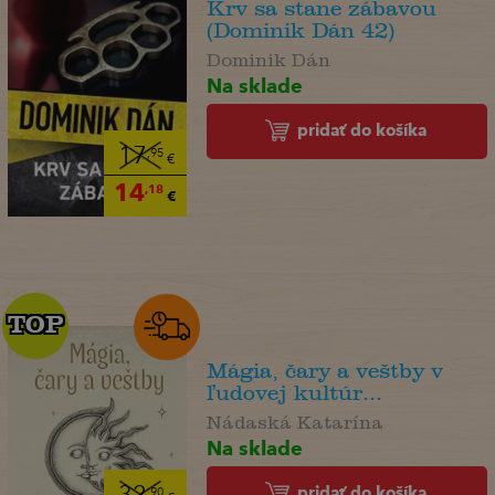
Krv sa stane zábavou
(Dominik Dán 42)
Dominik Dán
Na sklade
pridať do košíka
17
,95
€
14
,18
€
TOP
TOP
Mágia, čary a veštby v
ľudovej kultúr...
Nádaská Katarína
Na sklade
pridať do košíka
,90