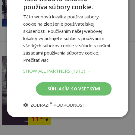
používa súbory cookie.
9
,90
€
Táto webová lokalita používa súbory
9
,41
€
cookie na zlepšenie používateľskej
skúsenosti. Používaním našej webovej
lokality vyjadrujete súhlas s používaním
všetkých súborov cookie v súlade s našimi
zásadami používania súborov cookie.
Prečítať viac
SHOW ALL PARTNERS
(1913) →
Transporty nádeje
SÚHLASÍM SO VŠETKÝMI
Anton Baláž
Vypredané
ZOBRAZIŤ PODROBNOSTI
11
,90
€
11
,48
€