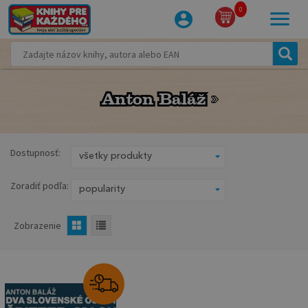
0
Anton Baláž
Anton Baláž
Dostupnosť:
Zoradiť podľa:
Zobrazenie