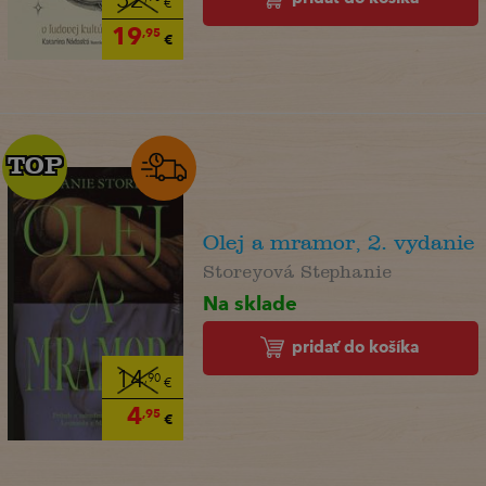
32
€
19
,95
€
TOP
TOP
Olej a mramor, 2. vydanie
Storeyová Stephanie
Na sklade
pridať do košíka
14
,90
€
4
,95
€