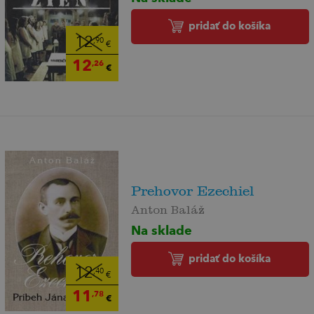
pridať do košíka
12
,90
€
12
,26
€
Prehovor Ezechiel
Anton Baláž
Na sklade
pridať do košíka
12
,40
€
11
,78
€