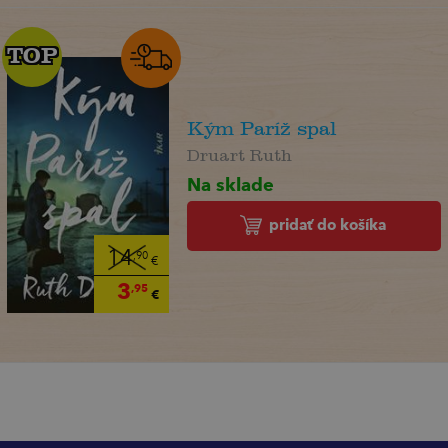
TOP
TOP
Kým Paríž spal
Druart Ruth
Na sklade
pridať do košíka
14
,90
€
3
,95
€