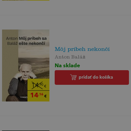
Môj príbeh nekončí
Anton Baláž
Na sklade
pridať do košíka
14
,90
€
14
,16
€