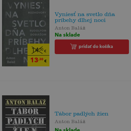
Vyniesť na svetlo dňa
príbehy dlhej noci
Anton Baláž
Na sklade
pridať do košíka
14
,00
€
13
,30
€
Tábor padlých žien
Anton Baláž
Na sklade