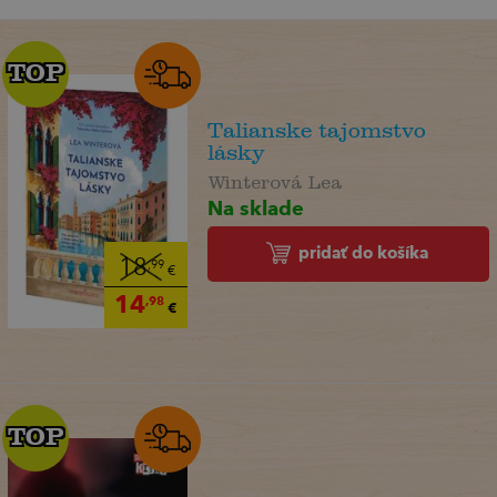
TOP
TOP
Talianske tajomstvo
lásky
Winterová Lea
Na sklade
pridať do košíka
18
,99
€
14
,98
€
TOP
TOP