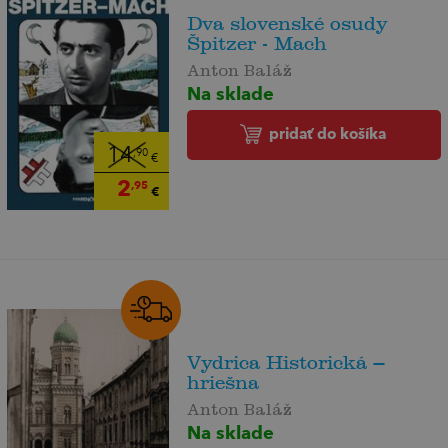
Dva slovenské osudy
Špitzer - Mach
Anton Baláž
Na sklade
pridať do košíka
14
,90
€
2
,95
€
Vydrica Historická –
hriešna
Anton Baláž
Na sklade