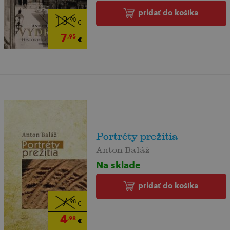
pridať do košíka
13
,90
€
7
,95
€
Portréty prežitia
Anton Baláž
Na sklade
pridať do košíka
7
,98
€
4
,98
€