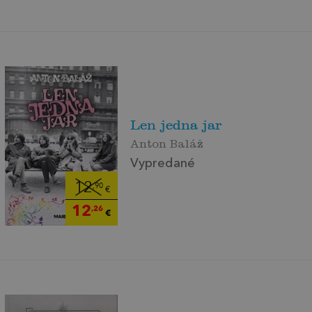
Len jedna jar
Anton Baláž
Vypredané
12
,90
€
12
,26
€