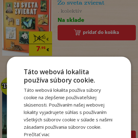
Zo sveta zvierat
. kolektív
Na sklade
pridať do košíka
14
,50
€
7
,95
€
Táto webová lokalita
používa súbory cookie.
TOP
TOP
Táto webová lokalita používa súbory
cookie na zlepšenie používateľskej
skúsenosti. Používaním našej webovej
Kým Paríž spal
lokality vyjadrujete súhlas s používaním
Druart Ruth
všetkých súborov cookie v súlade s našimi
Na sklade
zásadami používania súborov cookie.
Prečítať viac
pridať do košíka