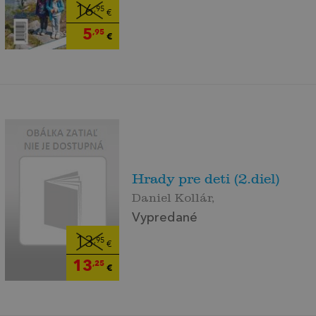
16
,95
€
5
,95
€
Hrady pre deti (2.diel)
Daniel Kollár,
Vypredané
13
,95
€
13
,25
€