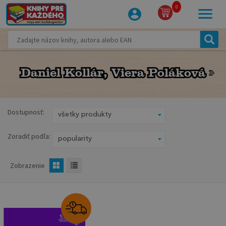
0
Daniel Kollár, Viera Poláková
Daniel Kollár, Viera Poláková
Dostupnosť:
Zoradiť podľa:
Zobrazenie