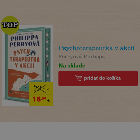
TOP
TOP
Psychoterapeutka v akcii
Perryová Philippa
Na sklade
pridať do košíka
22
,90
€
18
,09
€