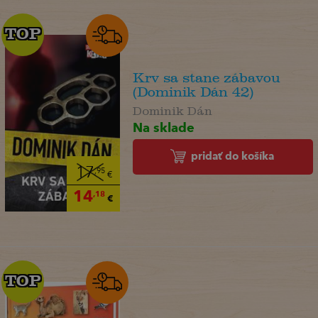
TOP
TOP
Krv sa stane zábavou
(Dominik Dán 42)
Dominik Dán
Na sklade
pridať do košíka
17
,95
€
14
,18
€
TOP
TOP