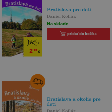
Bratislava pre deti
Daniel Kollár,
Na sklade
pridať do košíka
16
,95
€
2
,95
€
Bratislava a okolie pre
deti
Daniel Kollár,