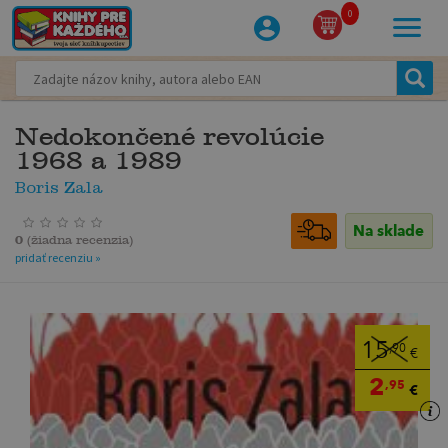
0
Nedokončené revolúcie
1968 a 1989
Boris Zala
Na sklade
0
(
žiadna recenzia
)
pridať recenziu »
15
,90
€
2
,95
€