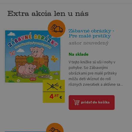
Extra akcia len u nás
Zábavné obrázky -
Pre malé prstíky
autor neuvedený
Na sklade
V tejto knižke sú uši i nohy v
pohybe. So Zábavnými
obrázkami pre malé pršteky
môžu deti vkĺznuť do rolí
rôznych zvieratiek a aktívne sa...
4
,99
€
4
,87
€
pridať do košíka