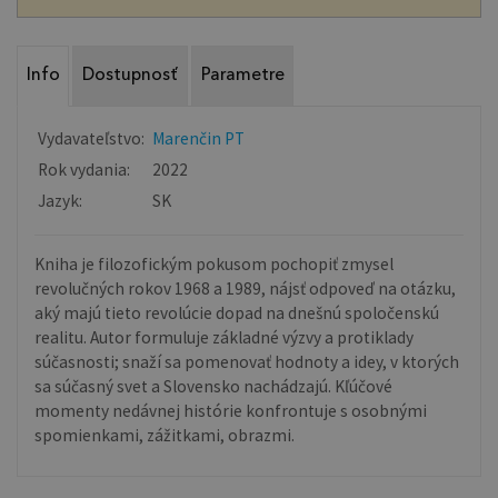
Info
Dostupnosť
Parametre
Vydavateľstvo:
Marenčin PT
Rok vydania:
2022
Jazyk:
SK
Kniha je filozofickým pokusom pochopiť zmysel
revolučných rokov 1968 a 1989, nájsť odpoveď na otázku,
aký majú tieto revolúcie dopad na dnešnú spoločenskú
realitu. Autor formuluje základné výzvy a protiklady
súčasnosti; snaží sa pomenovať hodnoty a idey, v ktorých
sa súčasný svet a Slovensko nachádzajú. Kľúčové
momenty nedávnej histórie konfrontuje s osobnými
spomienkami, zážitkami, obrazmi.