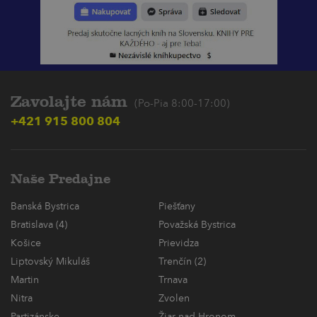
Zavolajte nám
(Po-Pia 8:00-17:00)
+421 915 800 804
Naše Predajne
Banská Bystrica
Piešťany
Bratislava (4)
Považská Bystrica
Košice
Prievidza
Liptovský Mikuláš
Trenčín (2)
Martin
Trnava
Nitra
Zvolen
Partizánske
Žiar nad Hronom