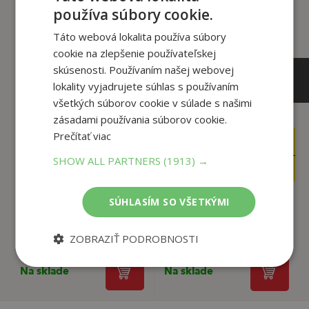
používa súbory cookie.
Táto webová lokalita používa súbory
cookie na zlepšenie používateľskej
skúsenosti. Používaním našej webovej
lokality vyjadrujete súhlas s používaním
všetkých súborov cookie v súlade s našimi
zásadami používania súborov cookie.
Prečítať viac
17
6
,90
,90
€
€
SHOW ALL PARTNERS
(1913) →
3
1
,95
,90
€
€
SÚHLASÍM SO VŠETKÝMI
Zrodená pre slobodu:
Tu žila Britt-Marie
Príbeh levice El...
ZOBRAZIŤ PODROBNOSTI
Backman Fredrik
Adamson Joy
Na sklade
Na sklade