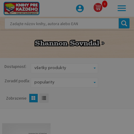
0
Shannon Sovndal
Shannon Sovndal
Dostupnosť:
Zoradiť podľa:
Zobrazenie