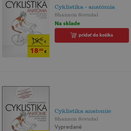
Cyklistika - anatómia
Shannon Sovndal
Na sklade
pridať do košíka
19
,99
€
18
,00
€
Cyklistika anatomie
Shannon Sovndal
Vypredané