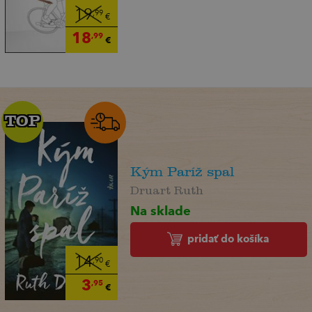
19
,99
€
18
,99
€
TOP
TOP
Kým Paríž spal
Druart Ruth
Na sklade
pridať do košíka
14
,90
€
3
,95
€