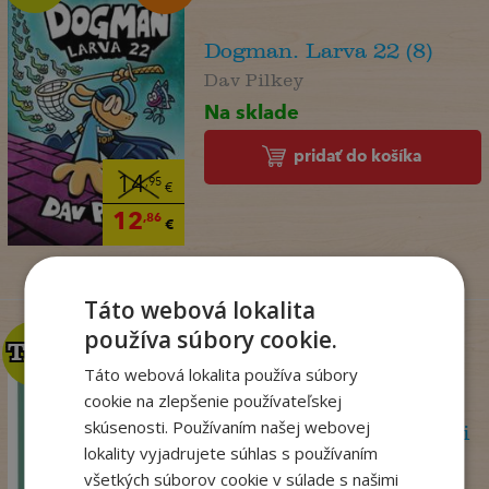
Dogman. Larva 22 (8)
Dav Pilkey
Na sklade
pridať do košíka
14
,95
€
12
,86
€
Táto webová lokalita
používa súbory cookie.
TOP
TOP
Táto webová lokalita používa súbory
cookie na zlepšenie používateľskej
skúsenosti. Používaním našej webovej
Psychoterapeutka v akcii
lokality vyjadrujete súhlas s používaním
Perryová Philippa
všetkých súborov cookie v súlade s našimi