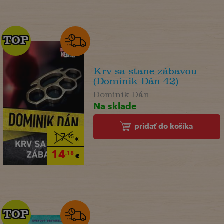
TOP
TOP
Krv sa stane zábavou
(Dominik Dán 42)
Dominik Dán
Na sklade
pridať do košíka
17
,95
€
14
,18
€
TOP
TOP