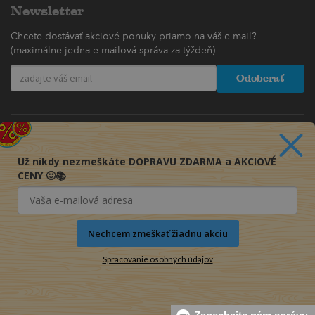
Newsletter
Chcete dostávať akciové ponuky priamo na váš e-mail?
(maximálne jedna e-mailová správa za týždeň)
Odoberať
Už nikdy nezmeškáte DOPRAVU ZDARMA a AKCIOVÉ
CENY 🙂📚
Nechcem zmeškať žiadnu akciu
Spracovanie osobných údajov
© 2016-2026 KNIHY PRE KAŽDÉHO s.r.o.