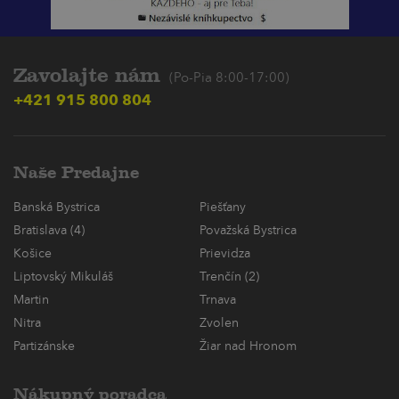
Zavolajte nám
(Po-Pia 8:00-17:00)
+421 915 800 804
Naše Predajne
Banská Bystrica
Piešťany
Bratislava (4)
Považská Bystrica
Košice
Prievidza
Liptovský Mikuláš
Trenčín (2)
Martin
Trnava
Nitra
Zvolen
Partizánske
Žiar nad Hronom
Nákupný poradca