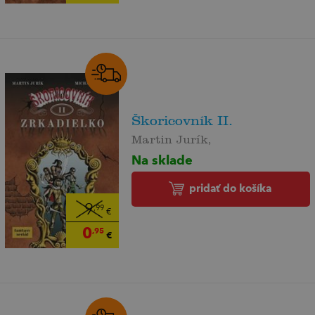
Škoricovník II.
Martin Jurík,
Na sklade
pridať do košíka
9
,99
€
0
,95
€