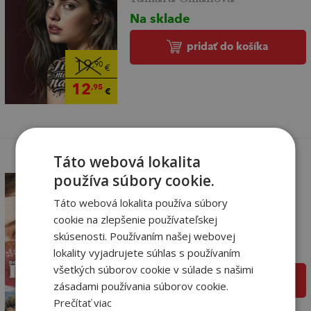
Na sklade
pridať do košíka
19
,90
€
12
,95
€
Táto webová lokalita
používa súbory cookie.
Táto webová lokalita používa súbory
Láska v Casa Bonita
cookie na zlepšenie používateľskej
Dominika Dinušová
skúsenosti. Používaním našej webovej
Na sklade
lokality vyjadrujete súhlas s používaním
všetkých súborov cookie v súlade s našimi
pridať do košíka
zásadami používania súborov cookie.
7
,90
€
Prečítať viac