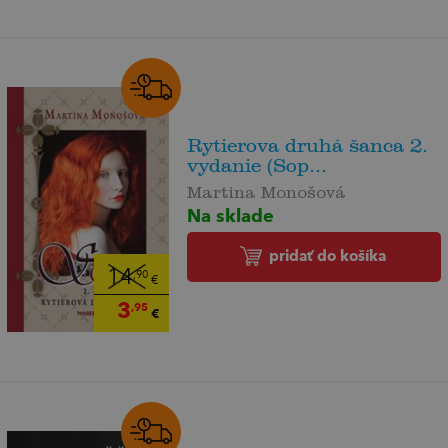
Rytierova druhá šanca 2.
vydanie (Sop...
Martina Monošová
Na sklade
pridať do košíka
14
,90
€
3
,95
€