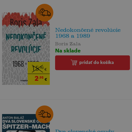
Nedokončené revolúcie
1968 a 1989
Boris Zala
Na sklade
pridať do košíka
15
,90
€
2
,95
€
Dva slovenské osudy