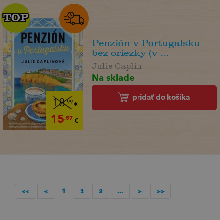
TOP
TOP
Penzión v Portugalsku
bez oriezky (v ...
Julie Caplin
Na sklade
pridať do košíka
18
,99
€
15
,57
€
1
<<
<
2
3
...
>
>>