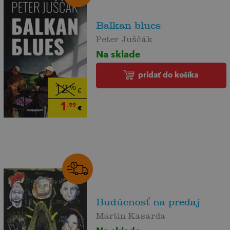
Balkan blues
Peter Juščák
Na sklade
pridať do košíka
12
,90
€
1
,99
€
Budúcnosť na predaj
Martin Kasarda