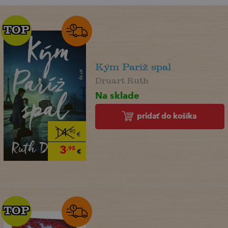
TOP
TOP
Kým Paríž spal
Druart Ruth
Na sklade
pridať do košíka
14
,90
€
3
,95
€
TOP
TOP