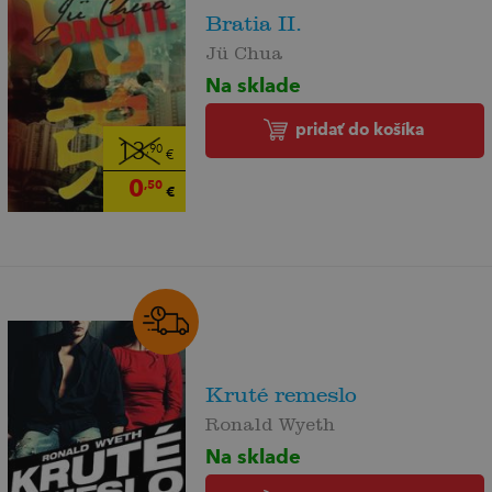
Bratia II.
Jü Chua
Na sklade
pridať do košíka
13
,90
€
0
,50
€
Kruté remeslo
Ronald Wyeth
Na sklade