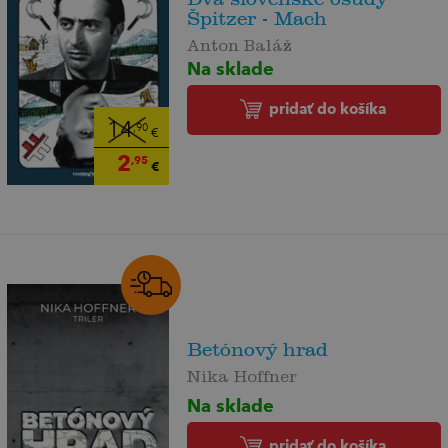
Špitzer - Mach
Anton Baláž
Na sklade
pridať do košíka
14
,90
€
2
,95
€
Betónový hrad
Nika Hoffner
Na sklade
pridať do košíka