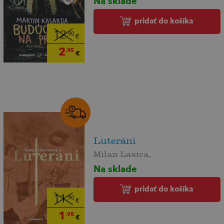
Na sklade
pridať do košíka
12
,90
€
2
,95
€
Luteráni
Milan Lasica,
Na sklade
pridať do košíka
11
,90
€
1
,95
€