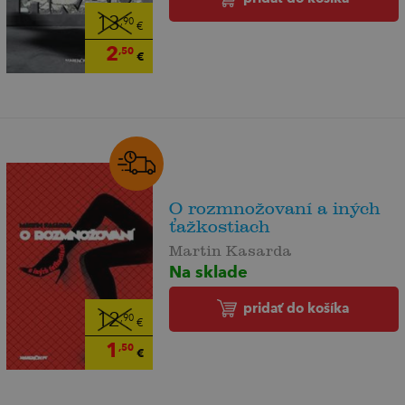
13
,90
€
2
,50
€
O rozmnožovaní a iných
ťažkostiach
Martin Kasarda
Na sklade
pridať do košíka
12
,90
€
1
,50
€