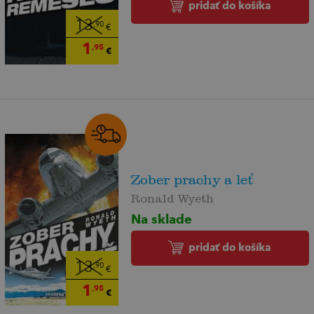
pridať do košíka
13
,90
€
1
,95
€
Zober prachy a leť
Ronald Wyeth
Na sklade
pridať do košíka
13
,90
€
1
,95
€