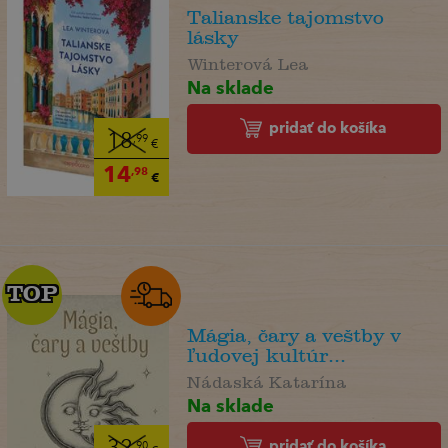
Talianske tajomstvo
lásky
Winterová Lea
Na sklade
pridať do košíka
18
,99
€
14
,98
€
TOP
TOP
Mágia, čary a veštby v
ľudovej kultúr...
Nádaská Katarína
Na sklade
pridať do košíka
,90