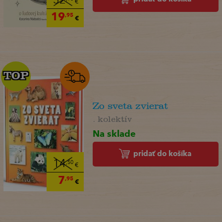
32
€
19
,95
€
TOP
TOP
Zo sveta zvierat
. kolektív
Na sklade
pridať do košíka
14
,50
€
7
,95
€