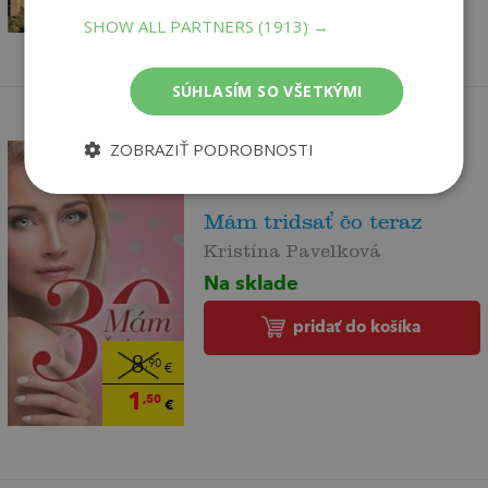
1
,50
€
SHOW ALL PARTNERS
(1913) →
SÚHLASÍM SO VŠETKÝMI
ZOBRAZIŤ PODROBNOSTI
Mám tridsať čo teraz
Kristína Pavelková
Na sklade
pridať do košíka
8
,90
€
1
,50
€