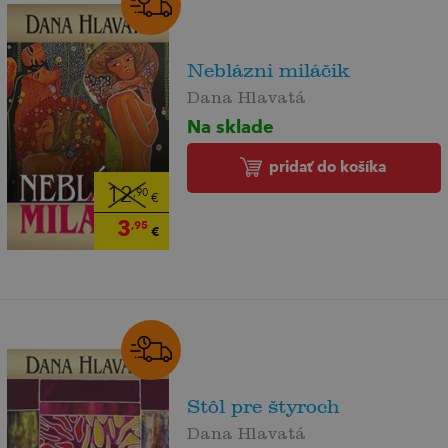
Neblázni miláčik
Dana Hlavatá
Na sklade
pridať do košíka
12
,90
€
3
,95
€
Stôl pre štyroch
Dana Hlavatá