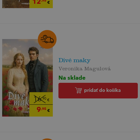
12
,95
€
Divé maky
Veronika Magulová
Na sklade
pridať do košíka
16
,90
€
9
,95
€