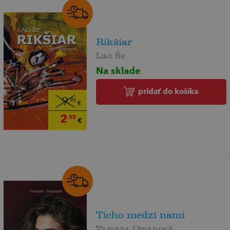
Rikšiar
Lao Še
Na sklade
pridať do košíka
9
,90
€
2
,95
€
Ticho medzi nami
Tamara Omanová