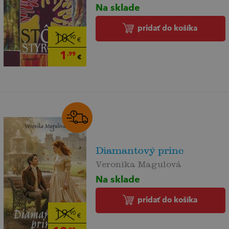
Na sklade
pridať do košíka
10
,90
€
1
,99
€
Diamantový princ
Veronika Magulová
Na sklade
pridať do košíka
19
,90
€