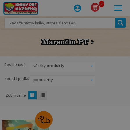
0
Marenčin PT
Marenčin PT
Dostupnosť:
Zoradiť podľa:
Zobrazenie