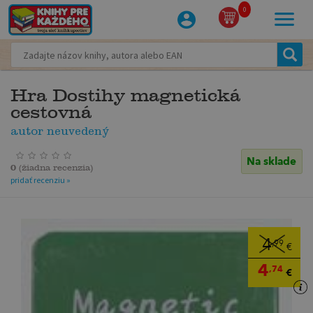
0
Hra Dostihy magnetická
cestovná
autor neuvedený
Na sklade
0
(
žiadna recenzia
)
pridať recenziu »
4
,99
€
4
,74
€