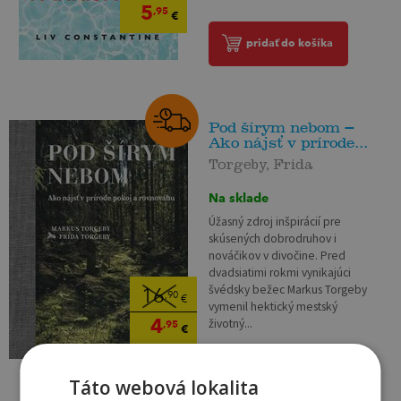
5
,95
€
pridať do košíka
Pod šírym nebom –
Ako nájsť v prírode...
Torgeby, Frida
Na sklade
Úžasný zdroj inšpirácií pre
skúsených dobrodruhov i
nováčikov v divočine. Pred
dvadsiatimi rokmi vynikajúci
švédsky bežec Markus Torgeby
16
,90
€
vymenil hektický mestský
4
životný...
,95
€
pridať do košíka
Táto webová lokalita