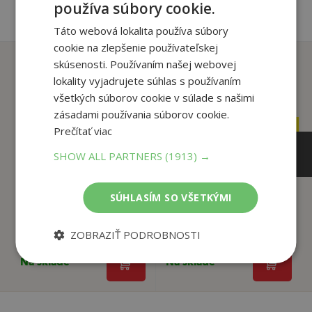
používa súbory cookie.
Táto webová lokalita používa súbory
cookie na zlepšenie používateľskej
Zákazníci, ktorí si kúpili
skúsenosti. Používaním našej webovej
tento produkt si tiež kúpili
lokality vyjadrujete súhlas s používaním
všetkých súborov cookie v súlade s našimi
zásadami používania súborov cookie.
Prečítať viac
5
4
,95
,50
€
€
5
4
,65
,28
SHOW ALL PARTNERS
(1913) →
€
€
SÚHLASÍM SO VŠETKÝMI
Klobúčik hop -
Pexeso hygiena 64ks
spoločenská hra
kariet - spoločen...
ZOBRAZIŤ PODROBNOSTI
autor neuvedený
autor neuvedený
Na sklade
Na sklade