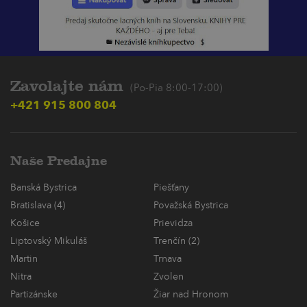
Zavolajte nám
(Po-Pia 8:00-17:00)
+421 915 800 804
Naše Predajne
Banská Bystrica
Piešťany
Bratislava (4)
Považská Bystrica
Košice
Prievidza
Liptovský Mikuláš
Trenčín (2)
Martin
Trnava
Nitra
Zvolen
Partizánske
Žiar nad Hronom