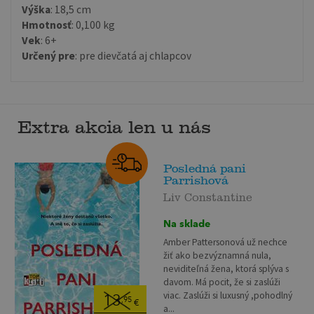
Výška
: 18,5 cm
Hmotnosť
: 0,100 kg
Vek
: 6+
Určený pre
: pre dievčatá aj chlapcov
Extra akcia len u nás
Posledná pani
Parrishová
Liv Constantine
Na sklade
Amber Pattersonová už nechce
žiť ako bezvýznamná nula,
neviditeľná žena, ktorá splýva s
davom. Má pocit, že si zaslúži
viac. Zaslúži si luxusný ,pohodlný
13
,95
€
a...