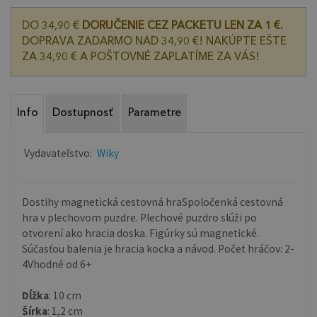
DO 34,90 €
DORUČENIE CEZ PACKETU LEN ZA 1 €.
DOPRAVA ZADARMO NAD 34,90 €! NAKÚPTE EŠTE
ZA 34,90 € A POŠTOVNÉ ZAPLATÍME ZA VÁS!
Info
Dostupnosť
Parametre
Vydavateľstvo:
Wiky
Dostihy magnetická cestovná hraSpoločenká cestovná
hra v plechovom puzdre. Plechové puzdro slúži po
otvorení ako hracia doska. Figúrky sú magnetické.
Súčasťou balenia je hracia kocka a návod. Počet hráčov: 2-
4Vhodné od 6+
Dĺžka
: 10 cm
Šírka
: 1,2 cm