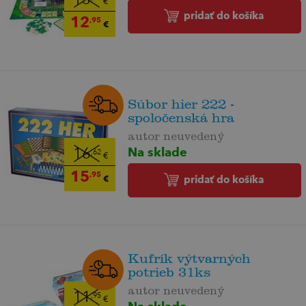
€
pridať do košíka
12
,95
€
Súbor hier 222 -
spoločenská hra
autor neuvedený
Na sklade
16
,62
€
15
,95
€
pridať do košíka
Kufrík výtvarných
potrieb 31ks
autor neuvedený
11
,95
€
Na sklade