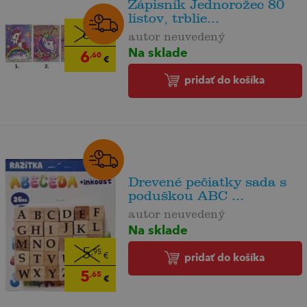
Zápisník Jednorožec 80
listov, trblie...
6
,95
autor neuvedený
€
Na sklade
6
,60
€
pridať do košíka
Drevené pečiatky sada s
poduškou ABC ...
autor neuvedený
Na sklade
5
,95
pridať do košíka
€
5
,65
€