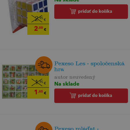
pridať do košíka
2
,95
€
2
,80
€
Pexeso Les - spoločenská
hra
autor neuvedený
1
Na sklade
,95
€
1
,85
€
pridať do košíka
Pexeso mláďat -