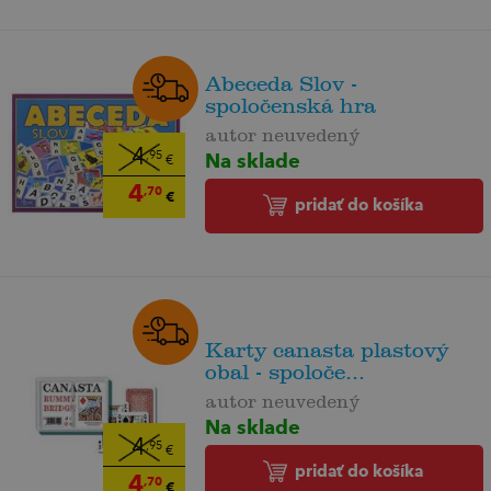
Abeceda Slov -
spoločenská hra
autor neuvedený
4
Na sklade
,95
€
4
,70
€
pridať do košíka
Karty canasta plastový
obal - spoloče...
autor neuvedený
Na sklade
4
,95
€
pridať do košíka
4
,70
€