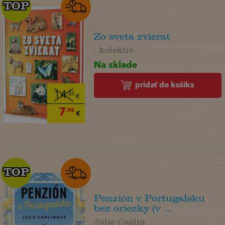
TOP
TOP
Zo sveta zvierat
. kolektív
Na sklade
pridať do košíka
14
,50
€
7
,95
€
TOP
TOP
Penzión v Portugalsku
bez oriezky (v ...
Julie Caplin