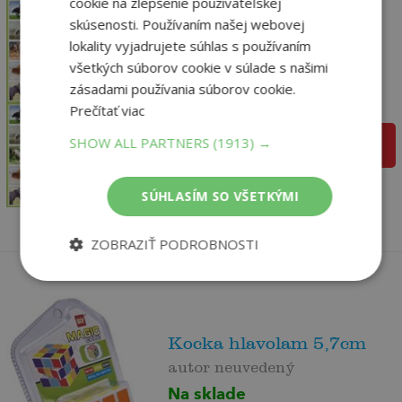
cookie na zlepšenie používateľskej
skúsenosti. Používaním našej webovej
Pexeso Život koní -
lokality vyjadrujete súhlas s používaním
spoločenská hra
všetkých súborov cookie v súlade s našimi
autor neuvedený
zásadami používania súborov cookie.
Na sklade
Prečítať viac
SHOW ALL PARTNERS
(1913) →
pridať do košíka
1
,95
€
1
,85
€
SÚHLASÍM SO VŠETKÝMI
ZOBRAZIŤ PODROBNOSTI
Kocka hlavolam 5,7cm
autor neuvedený
Na sklade