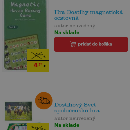
Hra Dostihy magnetická
cestovná
autor neuvedený
Na sklade
pridať do košíka
4
,99
€
4
,74
€
Dostihový Svet -
spoločenská hra
autor neuvedený
Na sklade
13
,78