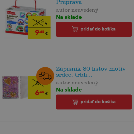
Preprava
autor neuvedený
Na sklade
9
,95
€
pridať do košíka
9
,45
€
Zápisník 80 listov motív
srdce, trbli...
6
autor neuvedený
,95
€
Na sklade
6
,60
€
pridať do košíka