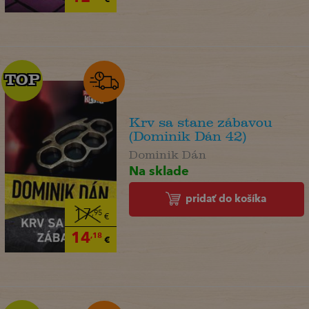
TOP
TOP
Krv sa stane zábavou
(Dominik Dán 42)
Dominik Dán
Na sklade
pridať do košíka
17
,95
€
14
,18
€