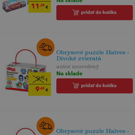
11
,35
€
pridať do košíka
Obrysové puzzle Halves -
Divoké zvieratá
autor neuvedený
Na sklade
9
,95
€
pridať do košíka
9
,45
€
Obrysové puzzle Halves -