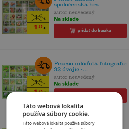
spoločenská hra
autor neuvedený
1
Na sklade
,95
€
1
,85
€
pridať do košíka
Pexeso mláďatá fotografie
32 dvojíc -...
autor neuvedený
1
Na sklade
,95
€
1
,85
€
pridať do košíka
Táto webová lokalita
používa súbory cookie.
Táto webová lokalita používa súbory