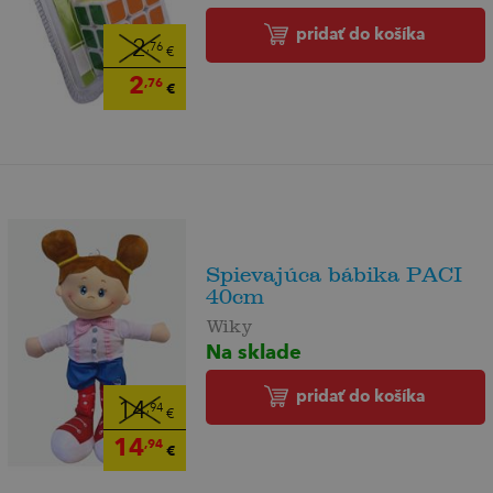
pridať do košíka
2
,76
€
2
,76
€
Spievajúca bábika PACI
40cm
Wiky
Na sklade
pridať do košíka
14
,94
€
14
,94
€