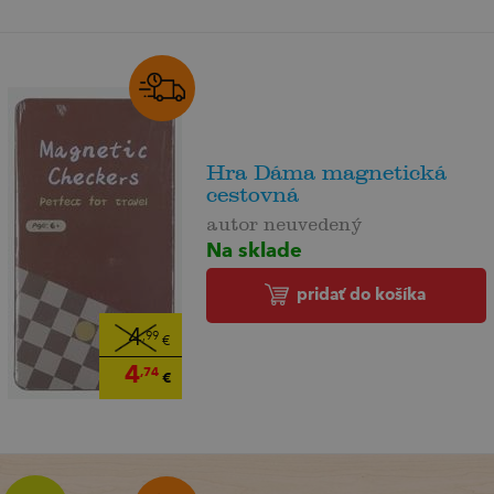
Hra Dáma magnetická
cestovná
autor neuvedený
Na sklade
pridať do košíka
4
,99
€
4
,74
€