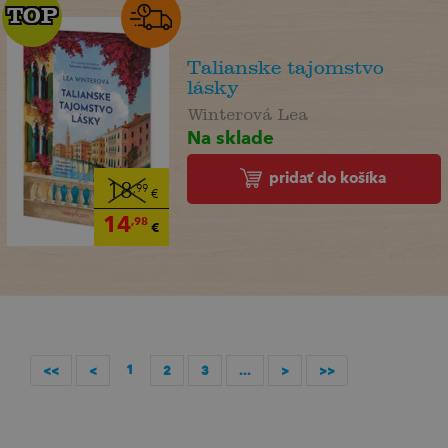
TOP
TOP
Talianske tajomstvo
lásky
Winterová Lea
Na sklade
pridať do košíka
18
,99
€
14
,98
€
1
<<
<
2
3
...
>
>>