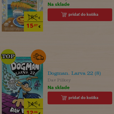
Na sklade
pridať do košíka
18
,99
€
15
,57
€
TOP
TOP
Dogman. Larva 22 (8)
Dav Pilkey
Na sklade
pridať do košíka
14
,95
€
12
,86
€