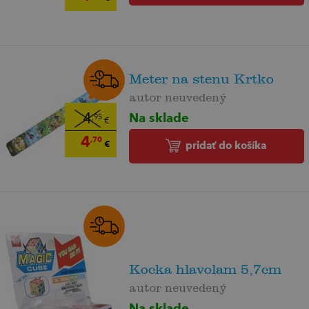
Meter na stenu Krtko
autor neuvedený
Na sklade
4
,95
€
4
,70
€
pridať do košíka
Kocka hlavolam 5,7cm
autor neuvedený
Na sklade