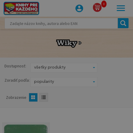
0
Wiky
Wiky
Dostupnosť:
Zoradiť podľa:
Zobrazenie