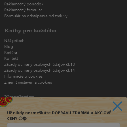
Reklamačný poriadok
Reklamačný formulár
Formulár na odstúpenie od zmluvy
Knihy pre každého
Náš príbeh
Blog
Kariéra
Kontakt
Zásady ochrany osobných údajov čl.13
Zásady ochrany osobných údajov čl.14
Informácie o cookies
Zmeniť nastavenia cookies
Newsletter
Chcete dostávať akciové ponuky priamo na váš e-mail?
Už nikdy nezmeškáte DOPRAVU ZDARMA a AKCIOVÉ
(maximálne jedna e-mailová správa za týždeň)
CENY 🙂📚
Odoberať