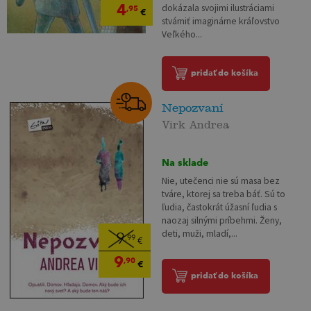
4
dokázala svojimi ilustráciami
,95
€
stvárniť imaginárne kráľovstvo
Veľkého...
pridať do košíka
Nepozvaní
Virk Andrea
Na sklade
Nie, utečenci nie sú masa bez
tváre, ktorej sa treba báť. Sú to
ľudia, častokrát úžasní ľudia s
naozaj silnými príbehmi. Ženy,
deti, muži, mladí,...
9
,99
€
9
,90
€
pridať do košíka