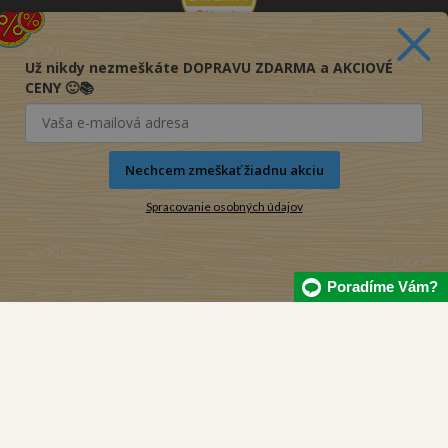
Už nikdy nezmeškáte DOPRAVU ZDARMA a AKCIOVÉ
CENY 🙂📚
Nechcem zmeškať žiadnu akciu
Spracovanie osobných údajov
Poradíme Vám?
© 2016-2026 KNIHY PRE KAŽDÉHO s.r.o.