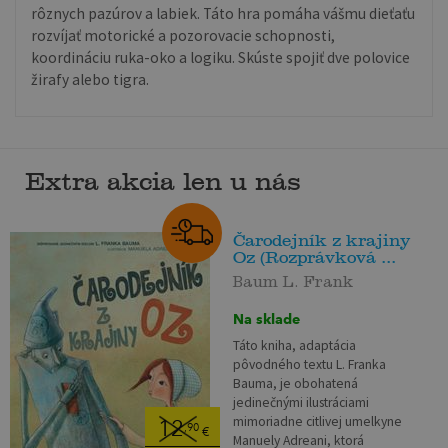
rôznych pazúrov a labiek. Táto hra pomáha vášmu dieťaťu
rozvíjať motorické a pozorovacie schopnosti,
koordináciu ruka-oko a logiku. Skúste spojiť dve polovice
žirafy alebo tigra.
Extra akcia len u nás
Čarodejník z krajiny
Oz (Rozprávková ...
Baum L. Frank
Na sklade
Táto kniha, adaptácia
pôvodného textu L. Franka
Bauma, je obohatená
jedinečnými ilustráciami
mimoriadne citlivej umelkyne
12
,90
€
Manuely Adreani, ktorá