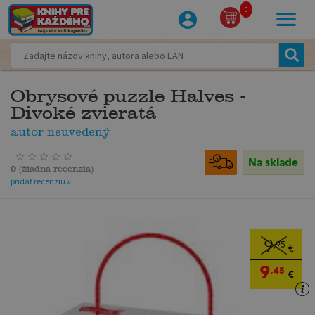
0
Obrysové puzzle Halves -
Divoké zvieratá
autor neuvedený
Na sklade
0
(
žiadna recenzia
)
pridať recenziu »
9
,95
€
9
,45
€