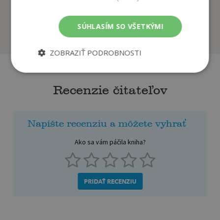
mágii a čarodejníc...
5,7cm
autor neuvedený
autor neuvedený
SÚHLASÍM SO VŠETKÝMI
Na sklade
Na sklade
ZOBRAZIŤ PODROBNOSTI
Recenzie čitateľov
Napíšte recenziu a môžete vyhrať
Ako sa vám páčila kniha?
PRIDAŤ RECENZIU