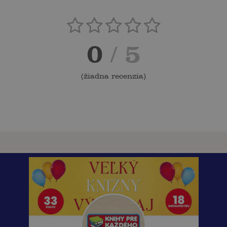
0
/ 5
(
žiadna recenzia
)