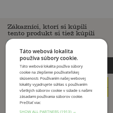
Zákazníci, ktorí si kúpili
tento produkt si tiež kúpili
Táto webová lokalita
používa súbory cookie.
Táto webová lokalita používa súbory
cookie na zlepšenie používateľskej
skúsenosti. Používaním našej webovej
7
2
,90
,76
lokality vyjadrujete súhlas s používaním
€
€
3
všetkých súborov cookie v súlade s našimi
2
,95
,76
€
€
zásadami používania súborov cookie.
Prečítať viac
SHOW ALL PARTNERS
(1913) →
Čo vieš o kúzlach,
Kocka hlavolam