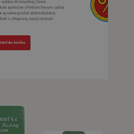
 vydáva do kúzelnej Zeme
de spoločne s Petrom Panom zažíva
ce aj nebezpečné dobrodružstvá.
íbeh o chlapcovi, ktorý nechcel
ridať do košíka