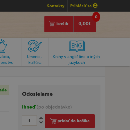
Kontakty
Prihlásiť sa
0
košík
0,00
€
ácia, 
Umenie, 
Knihy v angličtine a iných 
enstvo
kultúra
jazykoch
lade
Odosielame
Ihneď
(po objednávke)
pridať do košíka