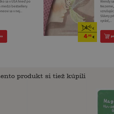
tko sa v USA hneď po
Wendy sa
 medzi bestsellery.
Nezeme,k
eovi sa v nej...
vzrušujú
Slávny pr
vyrásť,...
14
,90
€
4
,95
ka
p
€
tento produkt si tiež kúpili