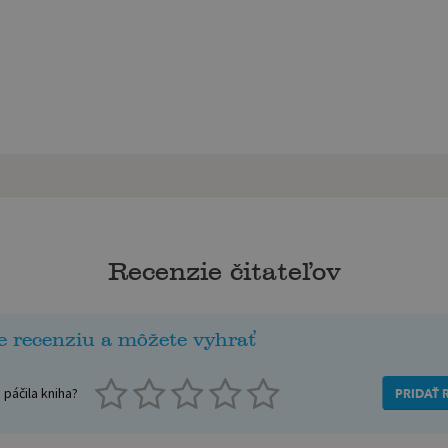
Recenzie čitateľov
e recenziu a môžete vyhrať
páčila kniha?
PRIDAŤ 