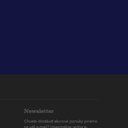
Newsletter
Chcete dostávať akciové ponuky priamo
na váš e-mail? (maximálne jedna e-