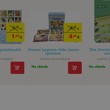
1
4
,95
,50
€
€
1
4
,85
,28
€
€
spoločenská
Pexeso hygiena 64ks kariet -
Hra Dosti
a
spoločen...
ce
uvedený
autor neuvedený
autor 
Na sklade
Na sklade