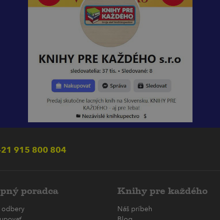
21 915 800 804
pný poradca
Knihy pre každého
 odbery
Náš príbeh
upovať
Blog