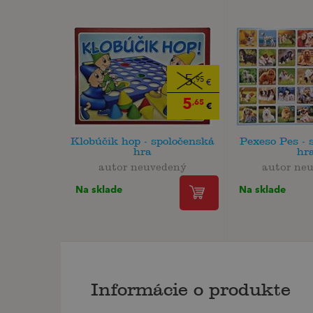
5
,95
€
5
,65
€
Klobúčik hop - spoločenská
Pexeso Pes - 
hra
hr
autor neuvedený
autor ne
Na sklade
Na sklade
Informácie o produkte