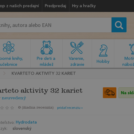
op z našich predajní
Predpredaj
Hry a hračky
orné knihy, 
Pre deti a 
Varenie, 
Motiv
  Hobby  
učebnice
mládež
zdravie
nábož
KVARTETO AKTIVITY 32 KARIET
rteto aktivity 32 kariet
Na sk
r neuvedený
0
(
žiadna recenzia
)
pridať recenziu »
teľstvo:
Hydrodata
azyk:
slovenský