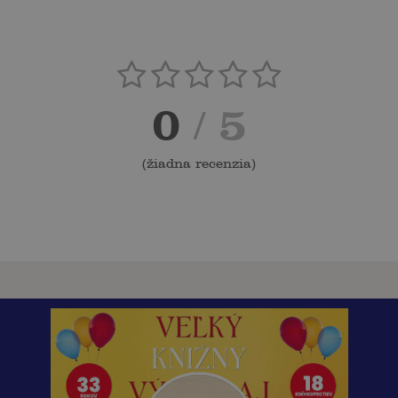
0
/ 5
(
žiadna recenzia
)