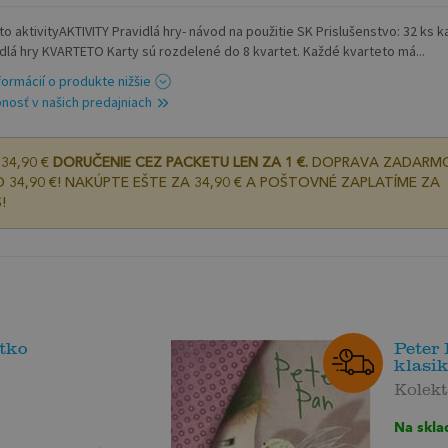
o aktivityAKTIVITY Pravidlá hry- návod na použitie SK Prislušenstvo: 32 ks k
idlá hry KVARTETO Karty sú rozdelené do 8 kvartet. Každé kvarteto má...
nformácií o produkte nižšie
nosť v našich predajniach
34,90 €
DORUČENIE CEZ PACKETU LEN ZA 1 €.
DOPRAVA ZADARM
 34,90 €! NAKÚPTE EŠTE ZA 34,90 € A POŠTOVNÉ ZAPLATÍME ZA
!
tko
Peter
klasik
Kolekt
Na skla