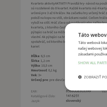
Kvarteto aktivityAKTIVITY Pravidlá hry- návod na použ
sú rozdelené do 8 kvartet. Každé kvarteto má 4 kart
určená pre 3 až 6 hráčov. Na začiatku hry určený hráč
položí na kopu na stôl, obrázkami nadol. Cieľom hráčo
vyloží na stôl. Hráč zľava od rozdávajúceho začína h
kvarteta, z ktorého časť už vlastní. Ak túto kartu os
pýtajúci sa hráč sa môže znovu opýtať ktoréhokoľvek 
Táto webová
vlastní. Ak pýtajúci sa hráč kartu neuhádol, vezme s
spoluhráč, od ktorého bola neuhádnutá karta pýtaná. V
Táto webová lokal
kariet
našej webovej lok
zásadami používa
Dĺžka
: 6,5 cm
Šírka
: 1,2 cm
SHOW ALL PAR
Výška
: 10,5 cm
Hmotnosť
: 0,1 kg
Vek
: 3+
ZOBRAZIŤ P
Určený pre
: pre dievčatá aj chlapcov
EAN :
Väz
8588008303399
Katalógové číslo:
1416251
Jazyk:
slovenský