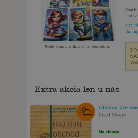
Kvartet
a prav
viac i
dostup
Uvedená cena platí iba pre internetový obchod.
DO 
NAD
VÁS
Extra akcia len u nás
Obchod pre vše
Brad Stone
Na sklade