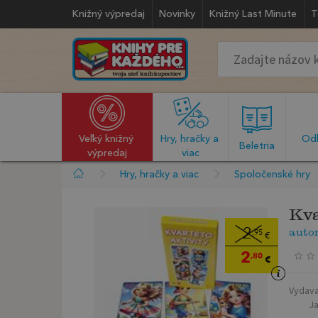
Knižný výpredaj
Novinky
Knižný Last Minute
T
Veľký knižný 
Hry, hračky a 
Odb
  Beletria  
výpredaj
viac
Hry, hračky a viac
Spoločenské hry
Kva
auto
2
,95
€
2
,80
€
Vydava
J