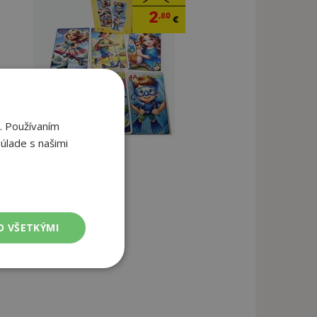
2
,80
€
. Používaním
úlade s našimi
O VŠETKÝMI