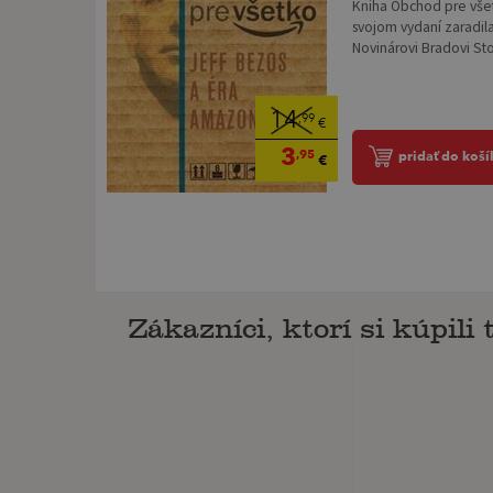
Kniha Obchod pre vše
svojom vydaní zaradila
Novinárovi Bradovi Ston
14
,99
€
3
,95
pridať do koší
€
Zákazníci, ktorí si kúpili 