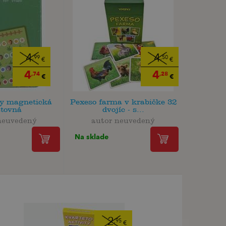
4
4
,99
,50
€
€
4
4
,74
,28
€
€
hy magnetická
Pexeso farma v krabičke 32
stovná
dvojíc - s...
neuvedený
autor neuvedený
Na sklade
2
,95
€