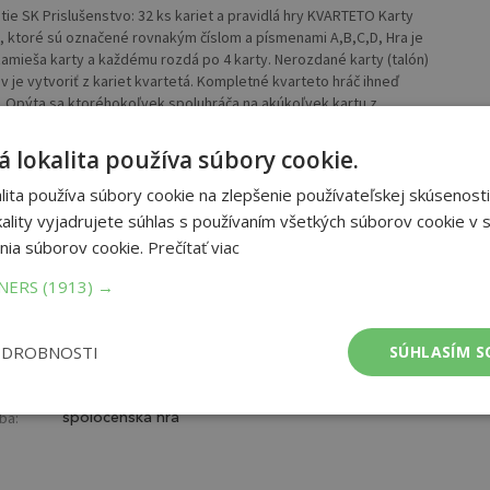
itie SK Prislušenstvo: 32 ks kariet a pravidlá hry KVARTETO Karty
y, ktoré sú označené rovnakým číslom a písmenami A,B,C,D, Hra je
 zamieša karty a každému rozdá po 4 karty. Nerozdané karty (talón)
v je vytvoriť z kariet kvartetá. Kompletné kvarteto hráč ihneď
ru. Opýta sa ktoréhokoľvek spoluhráča na akúkoľvek kartu z
lovený spoluhráč má, musí ju pýtajúcemu sa hráčovi odovzdať a
spoluhráča na akúkoľvek kartu z kvarteta, z ktorého časť už
 lokalita používa súbory cookie.
i jednu vrchnú kartu z talóna a v hre pokračuje rovnakým spôsobom
yhrá hráč, ktorý má na konci hry najviac kvartet. 32 ilustrovaných
ita používa súbory cookie na zlepšenie používateľskej skúsenosti
ality vyjadrujete súhlas s používaním všetkých súborov cookie v s
nia súborov cookie.
Prečítať viac
TNERS
(1913) →
ODROBNOSTI
SÚHLASÍM S
ba:
spoločenská hra