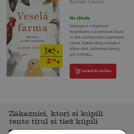
Zaleski Laurie
Na sklade
Inšpirujúce a dojímavé
rozprávanie o pohnutom živote
so 600 zachránenými zvieratami
Laurie Zaleski nikdy nemala v
pláne viesť záchrannú stanicu
14
,90
€
pre zvieratá,...
2
,95
€
pridať do košíka
Zákazníci, ktorí si kúpili
tento titul si tiež kúpili