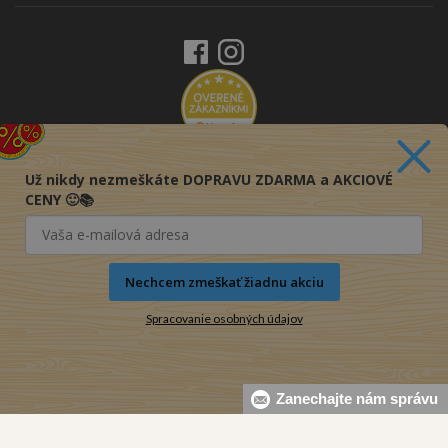
Už nikdy nezmeškáte DOPRAVU ZDARMA a AKCIOVÉ
CENY 🙂📚
Nechcem zmeškať žiadnu akciu
Spracovanie osobných údajov
Zanechajte nám správu