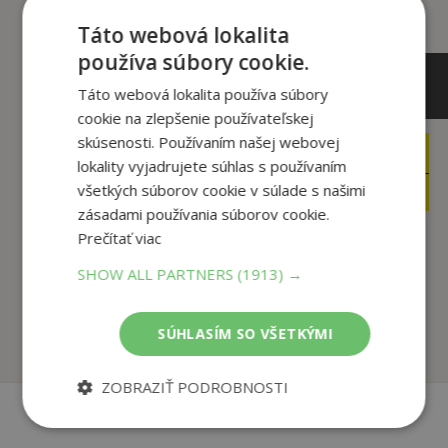
Táto webová lokalita
používa súbory cookie.
Táto webová lokalita používa súbory
cookie na zlepšenie používateľskej
skúsenosti. Používaním našej webovej
11
15
,99
,65
€
€
lokality vyjadrujete súhlas s používaním
4
4
,95
,95
všetkých súborov cookie v súlade s našimi
€
€
zásadami používania súborov cookie.
Prečítať viac
Babičkine jedlá bez
Torty pre deti
SHOW ALL PARTNERS
(1913) →
mäsa
Jana Malaga
Magát Renato
SÚHLASÍM SO VŠETKÝMI
Na sklade
Na sklade
ZOBRAZIŤ PODROBNOSTI