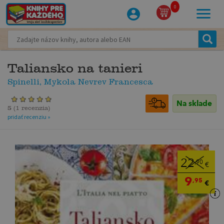
0
Taliansko na tanieri
Spinelli, Mykola Nevrev Francesca
Na sklade
5
(
1 recenzia
)
pridať recenziu »
22
,90
€
9
,95
€