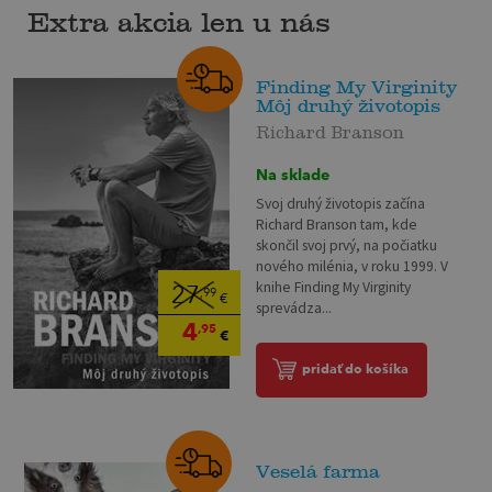
Extra akcia len u nás
Finding My Virginity
Môj druhý životopis
Richard Branson
Na sklade
Svoj druhý životopis začína
Richard Branson tam, kde
skončil svoj prvý, na počiatku
nového milénia, v roku 1999. V
knihe Finding My Virginity
27
,99
€
sprevádza...
4
,95
€
pridať do košíka
Veselá farma