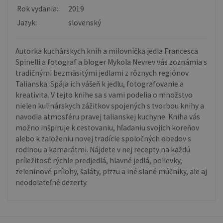
Rok vydania:
2019
Jazyk:
slovenský
Autorka kuchárskych kníh a milovníčka jedla Francesca
Spinelli a fotograf a bloger Mykola Nevrev vás zoznámia s
tradičnými bezmäsitými jedlami z rôznych regiónov
Talianska. Spája ich vášeň k jedlu, fotografovanie a
kreativita. V tejto knihe sa s vami podelia o množstvo
nielen kulinárskych zážitkov spojených s tvorbou knihy a
navodia atmosféru pravej talianskej kuchyne. Kniha vás
možno inšpiruje k cestovaniu, hľadaniu svojich koreňov
alebo k založeniu novej tradície spoločných obedov s
rodinou a kamarátmi. Nájdete v nej recepty na každú
príležitosť: rýchle predjedlá, hlavné jedlá, polievky,
zeleninové prílohy, šaláty, pizzu a iné slané múčniky, ale aj
neodolateľné dezerty.