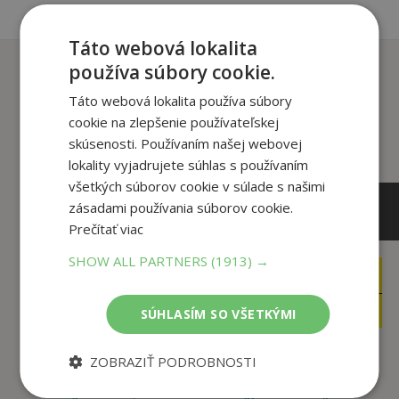
Táto webová lokalita
Zákazníci, ktorí si kúpili
používa súbory cookie.
tento titul si tiež kúpili
Táto webová lokalita používa súbory
cookie na zlepšenie používateľskej
skúsenosti. Používaním našej webovej
lokality vyjadrujete súhlas s používaním
všetkých súborov cookie v súlade s našimi
zásadami používania súborov cookie.
Prečítať viac
SHOW ALL PARTNERS
(1913) →
9
,00
€
15
,90
€
3
,95
€
SÚHLASÍM SO VŠETKÝMI
1
,50
€
ZOBRAZIŤ PODROBNOSTI
2000
Čítaj romány ako
najpoužívanejších