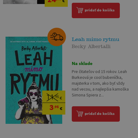
€
pridať do košíka
Leah mimo rytmu
Becky Albertalli
Na sklade
Pre čitateľov od 15 rokov. Leah
Burkeová je cool bubeníčka,
majsterka v tom, ako byť vždy
nad vecou, a najlepšia kamoška
Simona Spiera z...
11
,95
€
3
,95
€
pridať do košíka