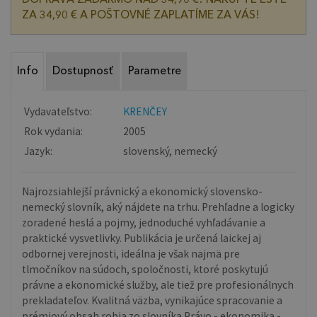
ZA 34,90 € A POŠTOVNÉ ZAPLATÍME ZA VÁS!
Info
Dostupnosť
Parametre
Vydavateľstvo:
KRENČEY
Rok vydania:
2005
Jazyk:
slovenský, nemecký
Najrozsiahlejší právnický a ekonomický slovensko-
nemecký slovník, aký nájdete na trhu. Prehľadne a logicky
zoradené heslá a pojmy, jednoduché vyhľadávanie a
praktické vysvetlivky. Publikácia je určená laickej aj
odbornej verejnosti, ideálna je však najmä pre
tlmočníkov na súdoch, spoločnosti, ktoré poskytujú
právne a ekonomické služby, ale tiež pre profesionálnych
prekladateľov. Kvalitná väzba, vynikajúce spracovanie a
prémiový obsah robia zo slovníka Právo - ekonomika -