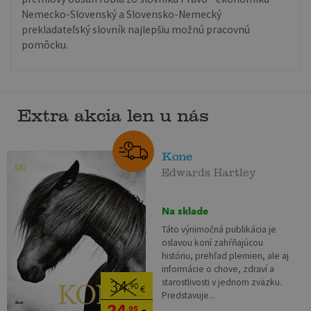
Nemecko-Slovenský a Slovensko-Nemecký
prekladateľský slovník najlepšiu možnú pracovnú
pomôcku.
Extra akcia len u nás
Kone
Edwards Hartley
Na sklade
Táto výnimočná publikácia je
oslavou koní zahŕňajúcou
históriu, prehľad plemien, ale aj
informácie o chove, zdraví a
starostlivosti v jednom zväzku.
34
,90
€
Predstavuje...
24
,95