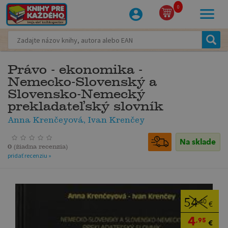
0
Právo - ekonomika -
Nemecko-Slovenský a
Slovensko-Nemecký
prekladateľský slovník
Anna Krenčeyová, Ivan Krenčey
Na sklade
0
(
žiadna recenzia
)
pridať recenziu »
54
,40
€
4
,95
€