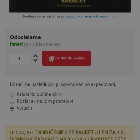
Uvedená cena je platná aj
v našich kamenných predajniach
Odosielame
Ihneď
(po objednávke)
pridať do košíka
Doručíme nasledujúci pracovný deň po expedovaní.
Pridať do obľúbených
Poslať e-mailom priateľovi
Vytlačiť
DO 34,90 €
DORUČENIE CEZ PACKETU LEN ZA 1 €.
DOPRAVA ZADARMO NAD 34,90 €! NAKÚPTE EŠTE