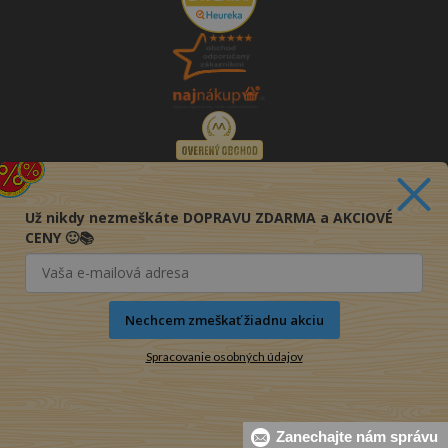
Už nikdy nezmeškáte DOPRAVU ZDARMA a AKCIOVÉ
CENY 🙂📚
Nechcem zmeškať žiadnu akciu
Spracovanie osobných údajov
© 2016-2026 KNIHY PRE KAŽDÉHO s.r.o.
Zanechajte nám správu