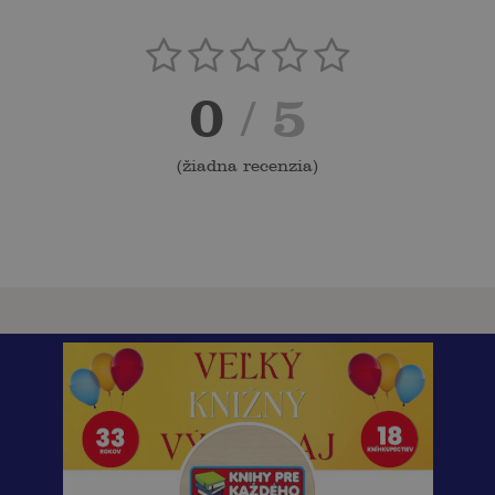
0
/ 5
(
žiadna recenzia
)