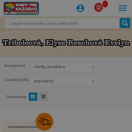
0
Triboleová, Elyse Reschová Evelyn
Triboleová, Elyse Reschová Evelyn
Dostupnosť:
Zoradiť podľa:
Zobrazenie