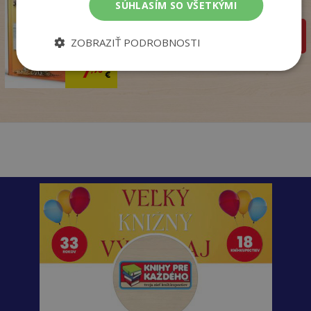
SÚHLASÍM SO VŠETKÝMI
Na sklade
pridať do košíka
ZOBRAZIŤ PODROBNOSTI
14
,50
€
7
,95
€