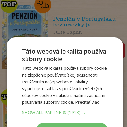
TOP
TOP
Penzión v Portugalsku
bez oriezky (v ...
Julie Caplin
Na sklade
Táto webová lokalita používa
pridať do košíka
18
,99
€
súbory cookie.
15
,57
€
Táto webová lokalita používa súbory cookie
na zlepšenie používateľskej skúsenosti.
Používaním našej webovej lokality
vyjadrujete súhlas s používaním všetkých
súborov cookie v súlade s našimi zásadami
TOP
TOP
používania súborov cookie.
Prečítať viac
SHOW ALL PARTNERS
(1913) →
Zo sveta zvierat
. kolektív