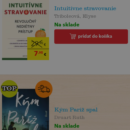
Intuitívne stravovanie
Triboleová, Elyse
Na sklade
pridať do košíka
29
,90
€
7
,95
€
TOP
TOP
Kým Paríž spal
Druart Ruth
Na sklade