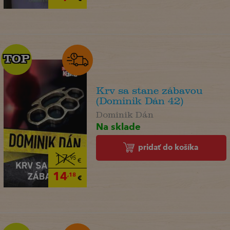
TOP
TOP
Krv sa stane zábavou
(Dominik Dán 42)
Dominik Dán
Na sklade
pridať do košíka
17
,95
€
14
,18
€