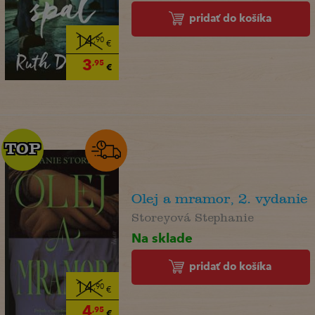
pridať do košíka
14
,90
€
3
,95
€
TOP
TOP
Olej a mramor, 2. vydanie
Storeyová Stephanie
Na sklade
pridať do košíka
14
,90
€
4
,95
€