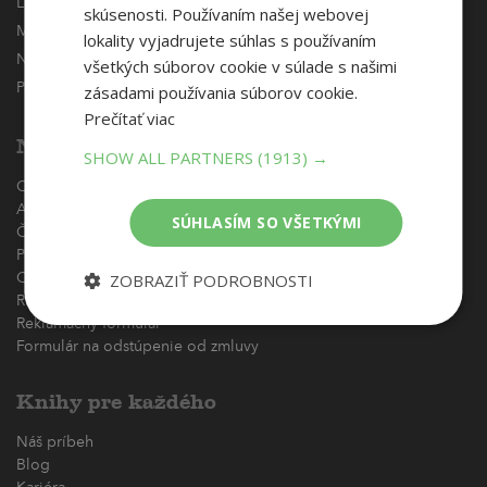
Liptovský Mikuláš
Trenčín (2)
skúsenosti. Používaním našej webovej
Martin
Trnava
lokality vyjadrujete súhlas s používaním
Nitra
Zvolen
všetkých súborov cookie v súlade s našimi
Partizánske
Žiar nad Hronom
zásadami používania súborov cookie.
Prečítať viac
Nákupný poradca
SHOW ALL PARTNERS
(1913) →
Osobné odbery
Ako nakupovať
SÚHLASÍM SO VŠETKÝMI
Často kladené otázky
Platba a doručenie
ZOBRAZIŤ PODROBNOSTI
Obchodné podmienky
Reklamačný poriadok
Reklamačný formulár
Formulár na odstúpenie od zmluvy
Knihy pre každého
Náš príbeh
Blog