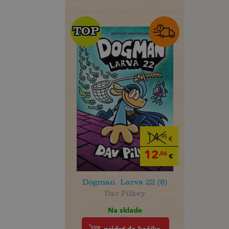
TOP
TOP
14
,95
€
12
,86
€
Dogman. Larva 22 (8)
Dav Pilkey
Na sklade