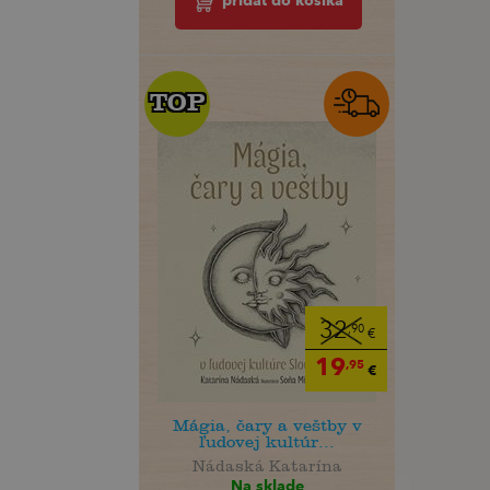
pridať do košíka
TOP
TOP
32
,90
€
19
,95
€
Mágia, čary a veštby v
ľudovej kultúr...
Nádaská Katarína
Na sklade