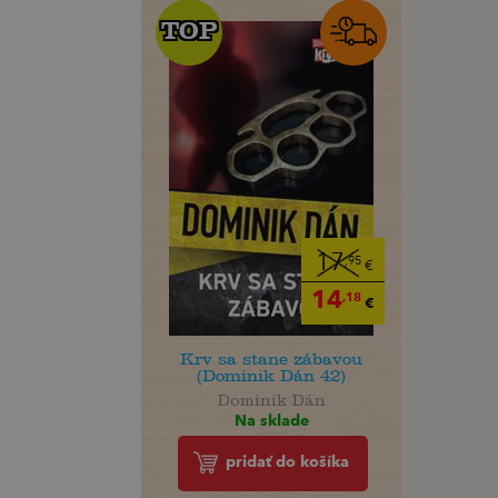
TOP
TOP
17
,95
€
14
,18
€
Krv sa stane zábavou
(Dominik Dán 42)
Dominik Dán
Na sklade
pridať do košíka