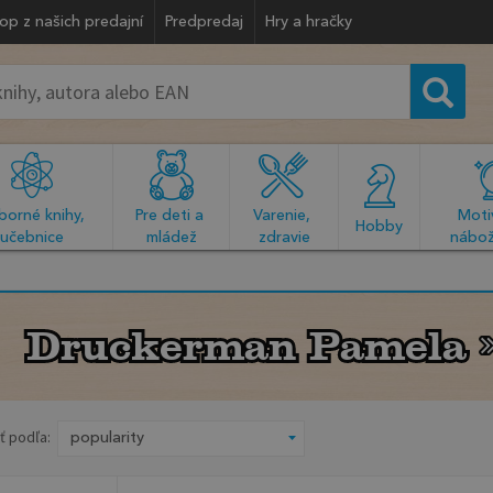
op z našich predajní
Predpredaj
Hry a hračky
orné knihy, 
Pre deti a 
Varenie, 
Motiv
  Hobby  
učebnice
mládež
zdravie
nábož
Druckerman Pamela
Druckerman Pamela
ť podľa: