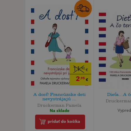
11
,90
€
2
,95
€
A dosť! Francúzske deti
Dieťa...A č
nevystrájajú ...
Druckerma
Druckerman Pamela
Na sklade
Vypre
pridať do košíka