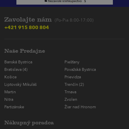
Zavolajte nám
(Po-Pia 8:00-17:00)
+421 915 800 804
Naše Predajne
Banská Bystrica
Piešťany
Bratislava (4)
Považská Bystrica
Košice
Prievidza
Liptovský Mikuláš
Trenčín (2)
Martin
Trnava
Nitra
Zvolen
Partizánske
Žiar nad Hronom
Nákupný poradca