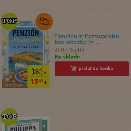
TOP
TOP
Penzión v Portugalsku
bez oriezky (v ...
Julie Caplin
Na sklade
pridať do košíka
18
,99
€
15
,57
€
TOP
TOP