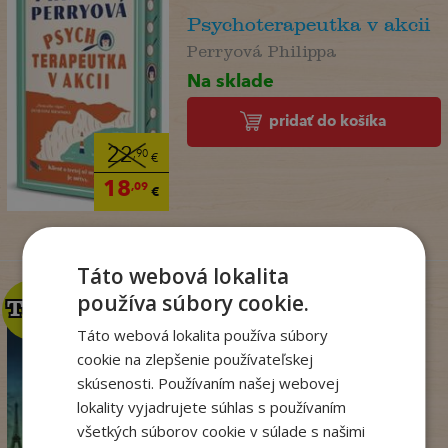
Psychoterapeutka v akcii
Perryová Philippa
Na sklade
pridať do košíka
22
,90
€
18
,09
€
Táto webová lokalita
používa súbory cookie.
TOP
TOP
Táto webová lokalita používa súbory
cookie na zlepšenie používateľskej
Kým Paríž spal
skúsenosti. Používaním našej webovej
lokality vyjadrujete súhlas s používaním
Druart Ruth
všetkých súborov cookie v súlade s našimi
Na sklade