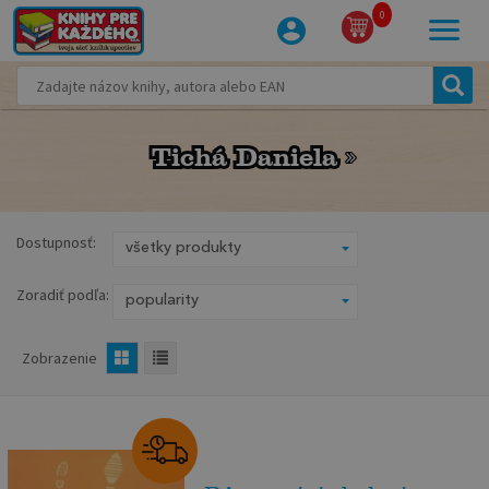
0
Tichá Daniela
Tichá Daniela
Dostupnosť:
Zoradiť podľa:
Zobrazenie