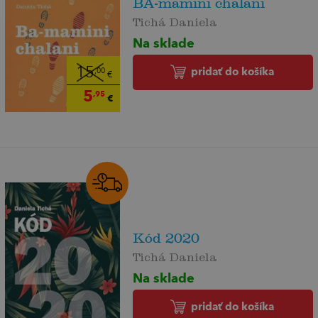
BA-mamini chalani
Tichá Daniela
Na sklade
pridať do košíka
15
,00
€
5
,95
€
Kód 2020
Tichá Daniela
Na sklade
pridať do košíka