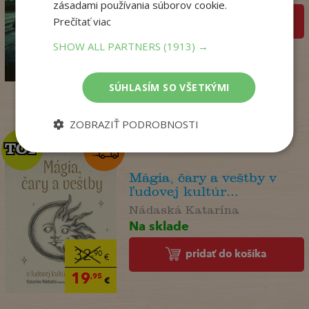
zásadami používania súborov cookie.
Prečítať viac
pridať do košíka
14
,90
SHOW ALL PARTNERS
(1913) →
€
3
,95
€
SÚHLASÍM SO VŠETKÝMI
ZOBRAZIŤ PODROBNOSTI
TOP
TOP
Mágia, čary a veštby v
ľudovej kultúr...
Nádaská Katarína
Na sklade
pridať do košíka
32
,90
€
19
,95
€