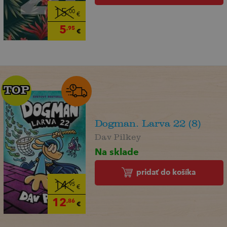
15
,00
€
5
,95
€
TOP
TOP
Dogman. Larva 22 (8)
Dav Pilkey
Na sklade
pridať do košíka
14
,95
€
12
,86
€