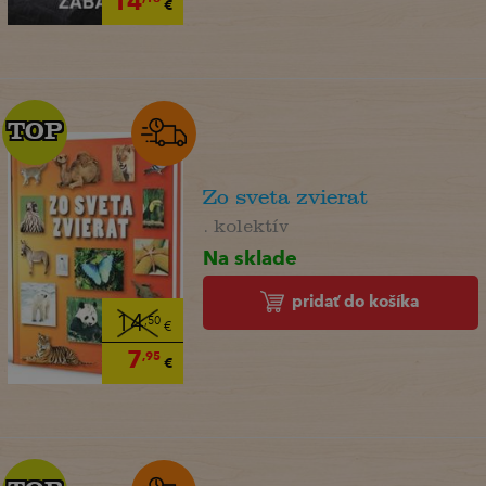
14
€
TOP
TOP
Zo sveta zvierat
. kolektív
Na sklade
pridať do košíka
14
,50
€
7
,95
€