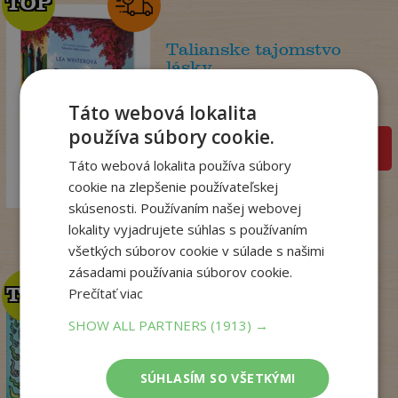
TOP
TOP
Talianske tajomstvo
lásky
Winterová Lea
Táto webová lokalita
Na sklade
používa súbory cookie.
pridať do košíka
18
,99
€
Táto webová lokalita používa súbory
14
cookie na zlepšenie používateľskej
,98
€
skúsenosti. Používaním našej webovej
lokality vyjadrujete súhlas s používaním
všetkých súborov cookie v súlade s našimi
zásadami používania súborov cookie.
TOP
TOP
Prečítať viac
SHOW ALL PARTNERS
(1913) →
Dogman. Larva 22 (8)
Dav Pilkey
SÚHLASÍM SO VŠETKÝMI