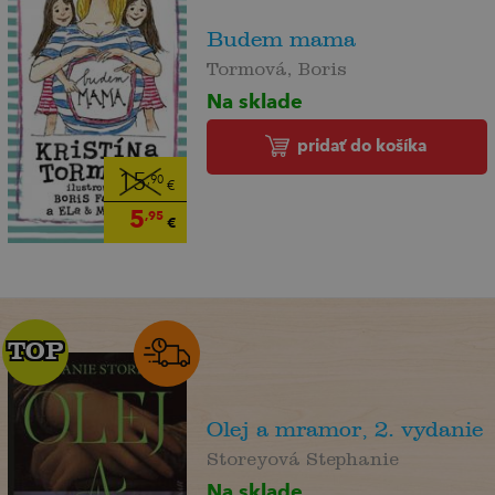
Budem mama
Tormová, Boris
Na sklade
pridať do košíka
15
,90
€
5
,95
€
TOP
TOP
Olej a mramor, 2. vydanie
Storeyová Stephanie
Na sklade