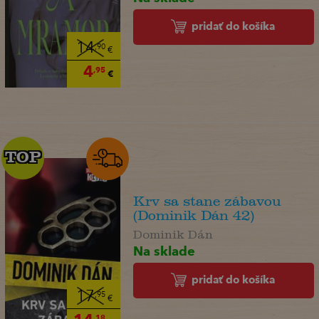
pridať do košíka
14
,90
€
4
,95
€
TOP
TOP
Krv sa stane zábavou
(Dominik Dán 42)
Dominik Dán
Na sklade
pridať do košíka
17
,95
€
,18