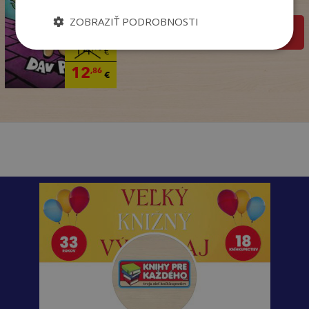
Na sklade
ZOBRAZIŤ PODROBNOSTI
pridať do košíka
14
,95
€
12
,86
€