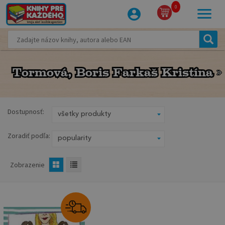
0
Tormová, Boris Farkaš Kristína
Tormová, Boris Farkaš Kristína
Dostupnosť:
Zoradiť podľa:
Zobrazenie