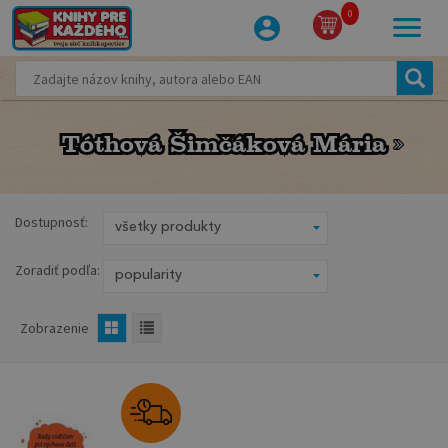
0
Tóthová Šimčáková Mária
Tóthová Šimčáková Mária
Dostupnosť:
Zoradiť podľa:
Zobrazenie