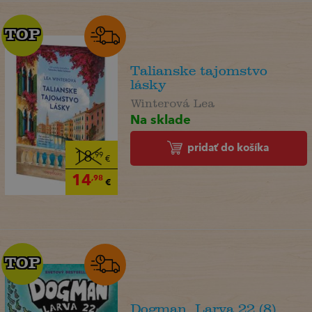
TOP
TOP
Talianske tajomstvo
lásky
Winterová Lea
Na sklade
pridať do košíka
18
,99
€
14
,98
€
TOP
TOP
Dogman. Larva 22 (8)