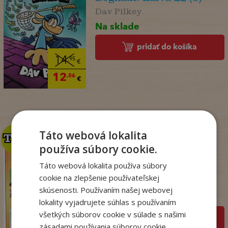
Dav Pilkey
Na sklade
pridať do košíka
14
,95
€
12
,86
€
Táto webová lokalita
TOP
TOP
používa súbory cookie.
Táto webová lokalita používa súbory
Zo sveta zvierat
cookie na zlepšenie používateľskej
. kolektív
skúsenosti. Používaním našej webovej
Na sklade
lokality vyjadrujete súhlas s používaním
všetkých súborov cookie v súlade s našimi
pridať do košíka
zásadami používania súborov cookie.
,50