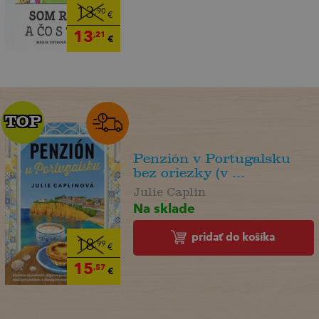
13
,90
€
13
,21
€
TOP
TOP
Penzión v Portugalsku
bez oriezky (v ...
Julie Caplin
Na sklade
pridať do košíka
18
,99
€
15
,57
€