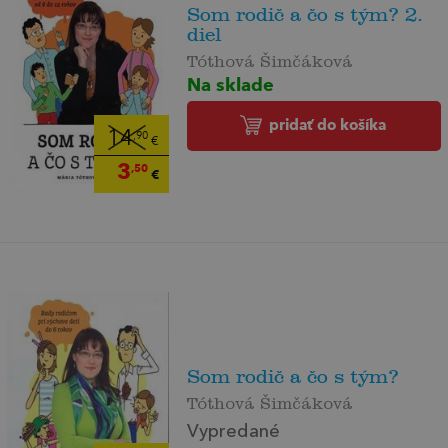
Som rodič a čo s tým? 2.
diel
Tóthová Šimčáková
Na sklade
pridať do košíka
14
,90
€
3
,50
€
Som rodič a čo s tým?
Tóthová Šimčáková
Vypredané