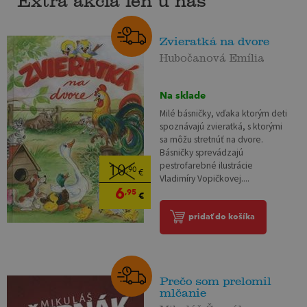
Extra akcia len u nás
Zvieratká na dvore
Hubočanová Emília
Na sklade
Milé básničky, vďaka ktorým deti
spoznávajú zvieratká, s ktorými
sa môžu stretnúť na dvore.
Básničky sprevádzajú
pestrofarebné ilustrácie
10
,90
€
Vladimíry Vopičkovej....
6
,95
€
pridať do košíka
Prečo som prelomil
mlčanie
Mikuláš Černák