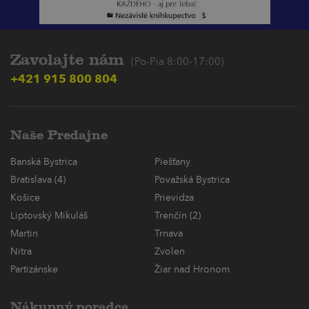
Zavolajte nám
(Po-Pia 8:00-17:00)
+421 915 800 804
Naše Predajne
Banská Bystrica
Piešťany
Bratislava (4)
Považská Bystrica
Košice
Prievidza
Liptovský Mikuláš
Trenčín (2)
Martin
Trnava
Nitra
Zvolen
Partizánske
Žiar nad Hronom
Nákupný poradca