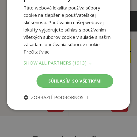
Táto webová lokalita používa súbory
cookie na zlepšenie používateľskej
skúsenosti. Používaním našej webovej
lokality vyjadrujete súhlas s používaním
všetkých súborov cookie v súlade s našimi
12
,95
€
zásadami používania súborov cookie.
13
,25
€
12
,30
Prečítať viac
€
12
,59
€
SHOW ALL PARTNERS
(1913) →
Sex on Earth A
SÚHLASÍM SO VŠETKÝMI
Journey Through
Mr Bean A Day at the
Nature...
Beach
Jules Howard,
Sarah Silver
ZOBRAZIŤ PODROBNOSTI
U dodávateľa
U dodávateľa