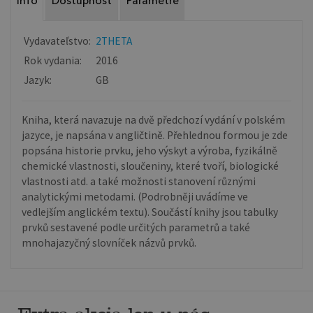
Info
Dostupnosť
Parametre
Vydavateľstvo:
2THETA
Rok vydania:
2016
Jazyk:
GB
Kniha, která navazuje na dvě předchozí vydání v polském
jazyce, je napsána v angličtině. Přehlednou formou je zde
popsána historie prvku, jeho výskyt a výroba, fyzikálně
chemické vlastnosti, sloučeniny, které tvoří, biologické
vlastnosti atd. a také možnosti stanovení různými
analytickými metodami. (Podrobněji uvádíme ve
vedlejším anglickém textu). Součástí knihy jsou tabulky
prvků sestavené podle určitých parametrů a také
mnohajazyčný slovníček názvů prvků.