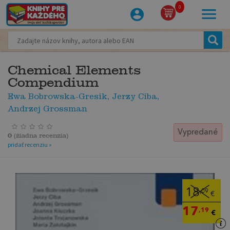
0
Chemical Elements
Compendium
Ewa Bobrowska-Gresik, Jerzy Ciba,
Andrzej Grossman
Vypredané
0
(
žiadna recenzia
)
pridať recenziu »
18
,09
€
17
,19
€