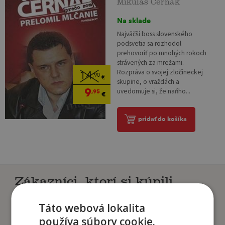
Na sklade
Najväčší boss slovenského
podsvetia sa rozhodol
prehovoriť po mnohých rokoch
strávených za mrežami.
Rozpráva o svojej zločineckej
14
,90
€
skupine, o vraždách a
9
uvedomuje si, že naňho...
,95
€
pridať do košíka
Zákazníci, ktorí si kúpili
tento titul si tiež kúpili
Táto webová lokalita
používa súbory cookie.