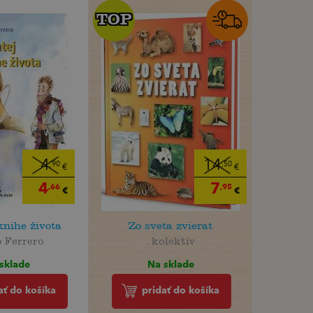
TOP
TOP
4
14
,90
,50
€
€
4
7
,66
,95
€
€
knihe života
Zo sveta zvierat
 Ferrero
. kolektív
sklade
Na sklade
ať do košíka
pridať do košíka