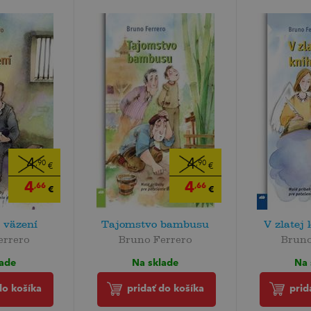
4
4
,90
,90
€
€
4
4
,66
,66
€
€
 väzení
Tajomstvo bambusu
V zlatej 
errero
Bruno Ferrero
Bruno
lade
Na sklade
Na 
do košíka
pridať do košíka
prid