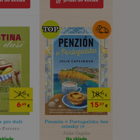
ať do košíka
pridať do košíka
TOP
TOP
7
18
,00
,99
€
€
6
15
,65
,57
€
€
a pro duši
Penzión v Portugalsku bez
oriezky (v ...
 Ferrero
Julie Caplin
sklade
Na sklade