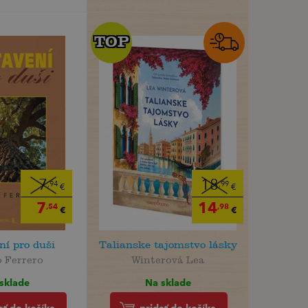
TOP
TOP
7
18
,94
,99
€
€
7
14
,54
,98
€
€
ní pro duši
Talianske tajomstvo lásky
 Ferrero
Winterová Lea
sklade
Na sklade