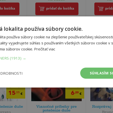
do košíka
pridať do košíka
prid
 lokalita používa súbory cookie.
ita používa súbory cookie na zlepšenie používateľskej skúsenosti
ality vyjadrujete súhlas s používaním všetkých súborov cookie v s
nia súborov cookie.
Prečítať viac
TNERS
(1913) →
ODROBNOSTI
SÚHLASÍM S
15
6
,90
,53
€
€
15
6
,11
,20
€
€
tešenie duše
Vianočné príbehy pre
Rozprávaj 
potešenie duše
errero
Bruno