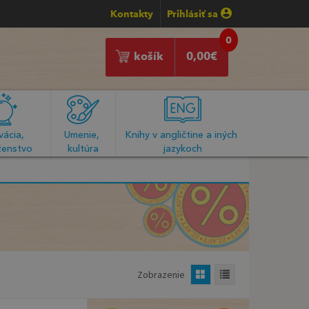
Kontakty
Prihlásiť sa
0
košík
0,00
€
ácia, 
Umenie, 
Knihy v angličtine a iných 
enstvo
kultúra
jazykoch
Zobrazenie