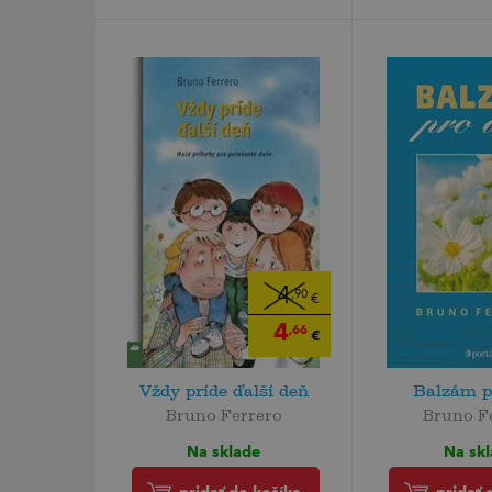
4
,90
€
4
,66
€
Vždy príde ďalší deň
Balzám p
Bruno Ferrero
Bruno F
Na sklade
Na sk