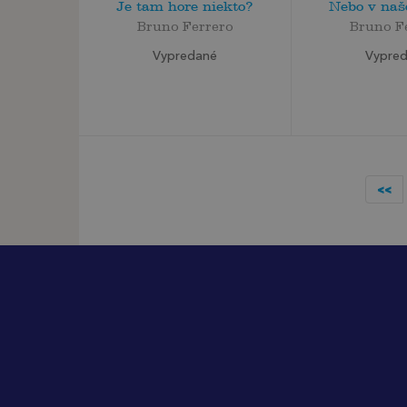
Je tam hore niekto?
Nebo v na
Bruno Ferrero
Bruno F
Vypredané
Vypre
<<