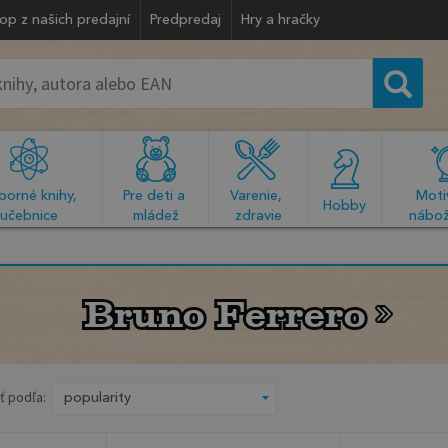
op z našich predajní
Predpredaj
Hry a hračky
orné knihy, 
Pre deti a 
Varenie, 
Motiv
  Hobby  
učebnice
mládež
zdravie
nábož
Bruno Ferrero
Bruno Ferrero
ť podľa: