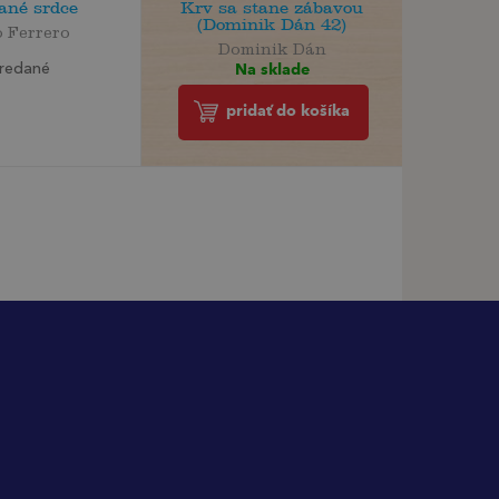
ané srdce
Krv sa stane zábavou
(Dominik Dán 42)
 Ferrero
Dominik Dán
Na sklade
redané
pridať do košíka