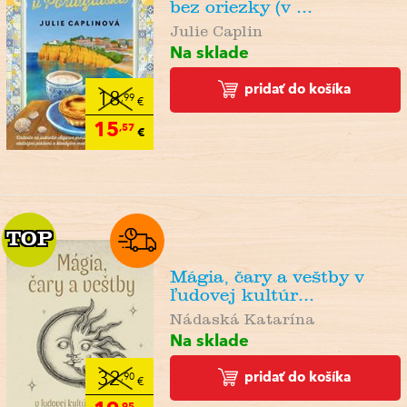
bez oriezky (v ...
Julie Caplin
Na sklade
pridať do košíka
18
,99
€
15
,57
€
TOP
TOP
Mágia, čary a veštby v
ľudovej kultúr...
Nádaská Katarína
Na sklade
pridať do košíka
32
,90
€
,95