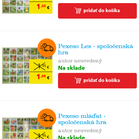
1
,85
€
pridať do košíka
Pexeso Les - spoločenská
hra
autor neuvedený
1
Na sklade
,95
€
1
,85
€
pridať do košíka
Pexeso mláďat -
spoločenská hra
autor neuvedený
1
Na sklade
,95
€