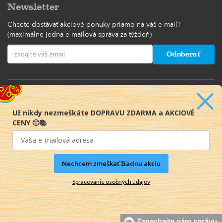
Newsletter
Chcete dostávať akciové ponuky priamo na váš e-mail?
(maximálne jedna e-mailová správa za týždeň)
Odoberať
Už nikdy nezmeškáte DOPRAVU ZDARMA a AKCIOVÉ
CENY 🙂📚
Nechcem zmeškať žiadnu akciu
Spracovanie osobných údajov
© 2016-2026 KNIHY PRE KAŽDÉHO s.r.o.
Zanechajte nám správu