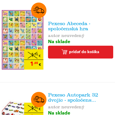
Pexeso Abeceda -
spoločenská hra
autor neuvedený
Na sklade
pridať do košíka
1
,95
€
1
,85
€
Pexeso Autopark 32
dvojíc - spoločens...
autor neuvedený
1
,95
€
Na sklade