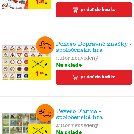
1
,85
€
pridať do košíka
Pexeso Dopravné značky -
spoločenská hra
autor neuvedený
1
Na sklade
,95
€
1
,85
€
pridať do košíka
Pexeso Farma -
spoločenská hra
autor neuvedený
1
Na sklade
,95
€