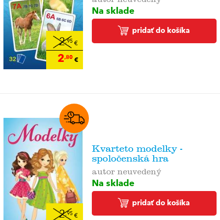
Na sklade
pridať do košíka
2
,95
€
2
,80
€
Kvarteto modelky -
spoločenská hra
autor neuvedený
Na sklade
pridať do košíka
2
,95
€