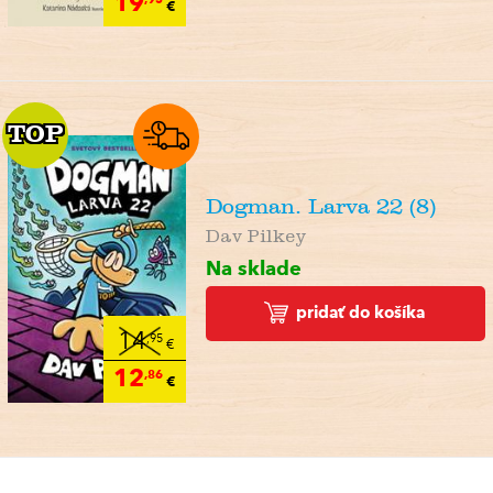
19
€
TOP
TOP
Dogman. Larva 22 (8)
Dav Pilkey
Na sklade
pridať do košíka
14
,95
€
12
,86
€