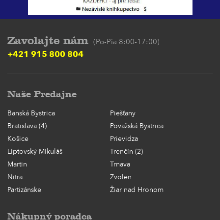
Zavolajte nám
(Po-Pia 8:00-17:00)
+421 915 800 804
Naše Predajne
Banská Bystrica
Piešťany
Bratislava (4)
Považská Bystrica
Košice
Prievidza
Liptovský Mikuláš
Trenčín (2)
Martin
Trnava
Nitra
Zvolen
Partizánske
Žiar nad Hronom
Nákupný poradca