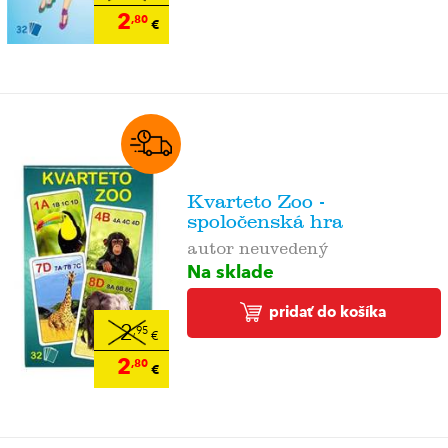
2
,80
€
Kvarteto Zoo -
spoločenská hra
autor neuvedený
Na sklade
pridať do košíka
2
,95
€
2
,80
€