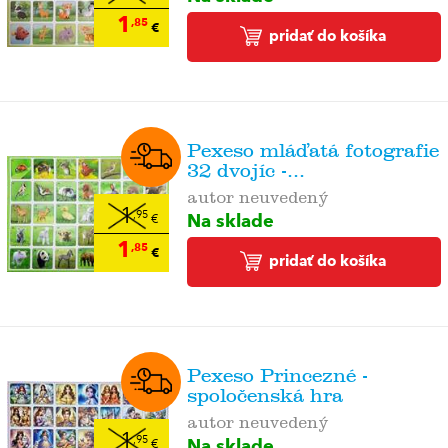
1
,85
€
pridať do košíka
Pexeso mláďatá fotografie
32 dvojíc -...
autor neuvedený
1
Na sklade
,95
€
1
,85
€
pridať do košíka
Pexeso Princezné -
spoločenská hra
autor neuvedený
1
Na sklade
,95
€