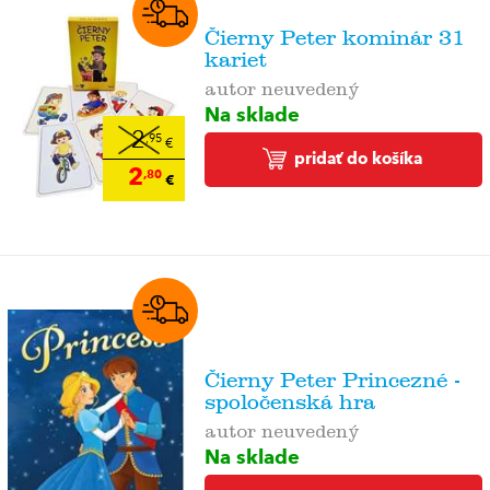
Čierny Peter kominár 31
kariet
autor neuvedený
Na sklade
2
,95
€
pridať do košíka
2
,80
€
Čierny Peter Princezné -
spoločenská hra
autor neuvedený
Na sklade