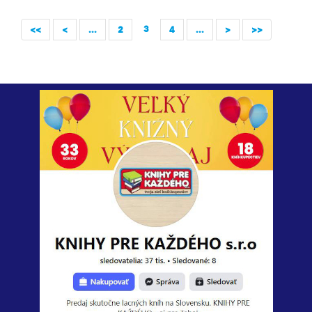
3
<<
<
...
2
4
...
>
>>