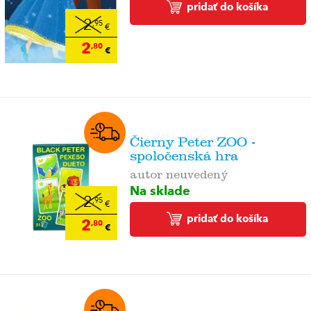
pridať do košíka
2
,95
€
2
,80
€
Čierny Peter ZOO -
spoločenská hra
autor neuvedený
Na sklade
2
,95
€
pridať do košíka
2
,80
€