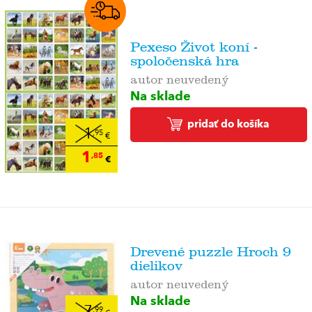
Pexeso Život koní -
spoločenská hra
autor neuvedený
Na sklade
pridať do košíka
1
,95
€
1
,85
€
Drevené puzzle Hroch 9
dielikov
autor neuvedený
Na sklade
7
,99