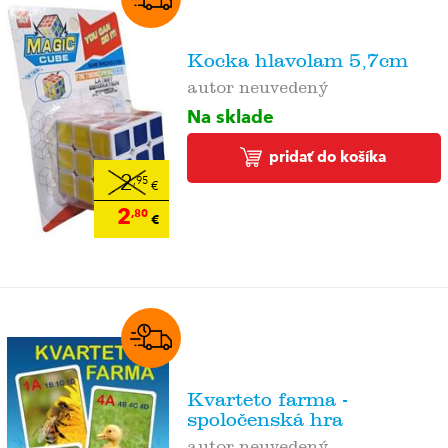
Kocka hlavolam 5,7cm
autor neuvedený
Na sklade
pridať do košíka
2
,95
€
2
,80
€
Kvarteto farma -
spoločenská hra
autor neuvedený