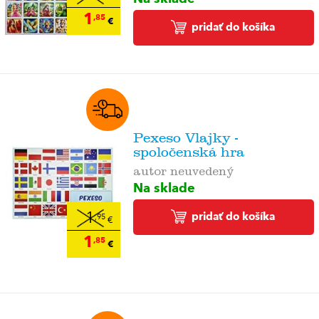
1
,85
€
pridať do košíka
Pexeso Vlajky -
spoločenská hra
autor neuvedený
Na sklade
pridať do košíka
1
,95
€
1
,85
€