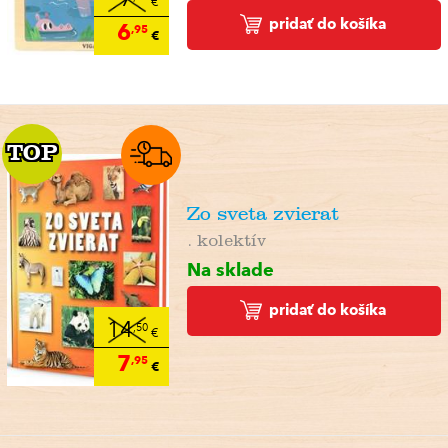
€
pridať do košíka
6
,95
€
TOP
TOP
Zo sveta zvierat
. kolektív
Na sklade
pridať do košíka
14
,50
€
7
,95
€