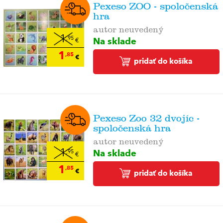
Pexeso ZOO - spoločenská
hra
autor neuvedený
1
Na sklade
,95
€
1
,85
€
pridať do košíka
Pexeso Zoo 32 dvojíc -
spoločenská hra
autor neuvedený
Na sklade
1
,95
€
1
,85
€
pridať do košíka