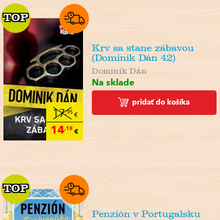
TOP
TOP
Krv sa stane zábavou
(Dominik Dán 42)
Dominik Dán
Na sklade
pridať do košíka
17
,95
€
14
,18
€
TOP
TOP
Penzión v Portugalsku