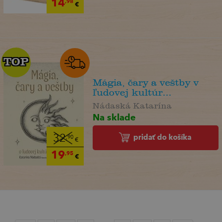
14
,98
€
TOP
TOP
Mágia, čary a veštby v
ľudovej kultúr...
Nádaská Katarína
Na sklade
pridať do košíka
32
,90
€
19
,95
€