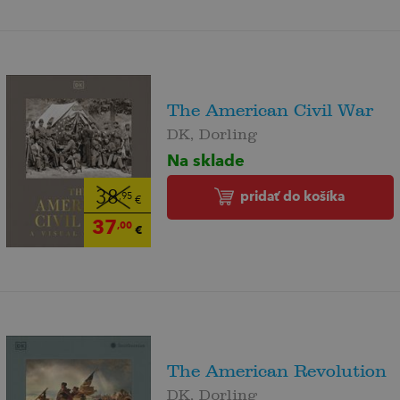
The American Civil War
DK, Dorling
Na sklade
pridať do košíka
38
,95
€
37
,00
€
The American Revolution
DK, Dorling