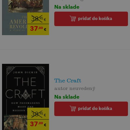
Na sklade
pridať do košíka
38
,95
€
37
,00
€
The Craft
autor neuvedený
Na sklade
pridať do košíka
38
,95
€
37
,00
€