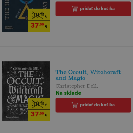
pridať do košíka
38
,95
€
37
,00
€
The Occult, Witchcraft
and Magic
Christopher Dell,
Na sklade
38
pridať do košíka
,95
€
37
,00
€