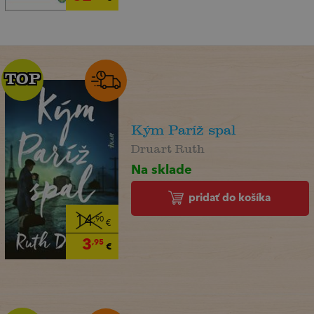
TOP
TOP
Kým Paríž spal
Druart Ruth
Na sklade
pridať do košíka
14
,90
€
3
,95
€