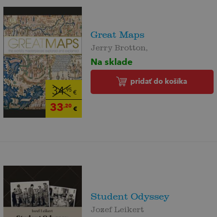
Great Maps
Jerry Brotton,
Na sklade
pridať do košíka
34
,95
€
33
,20
€
Student Odyssey
Jozef Leikert