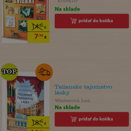
Na sklade
pridať do košíka
14
,50
€
7
,95
€
TOP
TOP
Talianske tajomstvo
lásky
Winterová Lea
Na sklade
pridať do košíka
18
,99
€