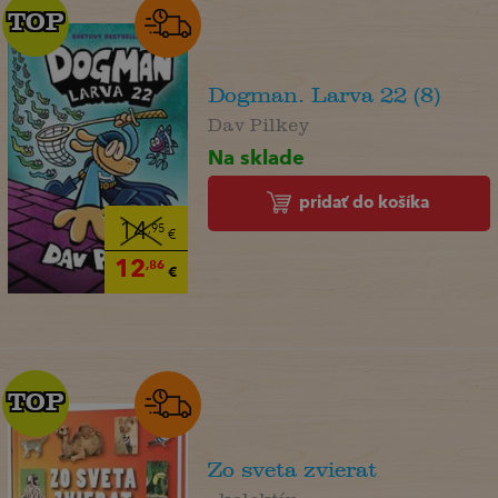
TOP
TOP
Dogman. Larva 22 (8)
Dav Pilkey
Na sklade
pridať do košíka
14
,95
€
12
,86
€
TOP
TOP
Zo sveta zvierat
. kolektív