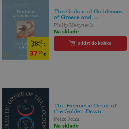
The Gods and Goddesses
of Greece and ...
Philip Matyszak,
Na sklade
pridať do košíka
38
,95
€
37
,00
€
The Hermetic Order of
the Golden Dawn
Felix John
Na sklade