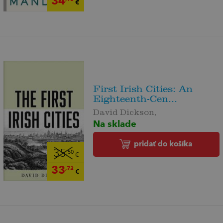
34
€
First Irish Cities: An
Eighteenth-Cen...
David Dickson,
Na sklade
pridať do košíka
35
,50
€
33
,73
€