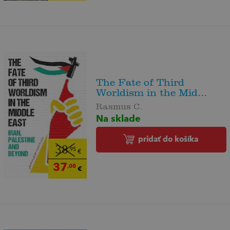
The Fate of Third
Worldism in the Mid...
Rasmus C.
Na sklade
pridať do košíka
38
,95
€
37
,00
€