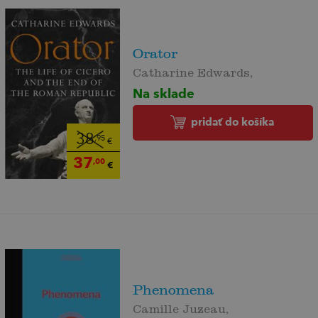
Orator
Catharine Edwards,
Na sklade
pridať do košíka
38
,95
€
37
,00
€
Phenomena
Camille Juzeau,