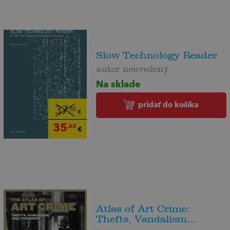
Slow Technology Reader
autor neuvedený
Na sklade
pridať do košíka
37
,50
€
35
,63
€
Atlas of Art Crime:
Thefts, Vandalism...