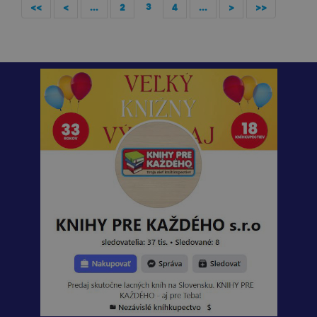
3
<<
<
...
2
4
...
>
>>