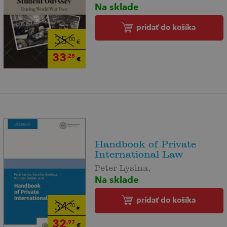
Na sklade
pridať do košíka
35
,00
€
33
,25
€
Handbook of Private
International Law
Peter Lysina,
Na sklade
pridať do košíka
34
,70
€
32
,97
€