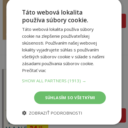
Na sklade
Táto webová lokalita
používa súbory cookie.
pridať do košíka
35
,95
€
Táto webová lokalita používa súbory
34
,15
€
cookie na zlepšenie používateľskej
skúsenosti. Používaním našej webovej
lokality vyjadrujete súhlas s používaním
všetkých súborov cookie v súlade s našimi
zásadami používania súborov cookie.
Prečítať viac
SHOW ALL PARTNERS
(1913) →
The Prisoner Letters of
Nelson Mandela
Nelson Mandela,
SÚHLASÍM SO VŠETKÝMI
Na sklade
ZOBRAZIŤ PODROBNOSTI
pridať do košíka
35
,95
€
,15