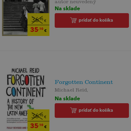
autor neuvedený
Na sklade
36
pridať do košíka
,95
€
35
,10
€
Forgotten Continent
Michael Reid,
Na sklade
pridať do košíka
36
,95
€
35
,10
€