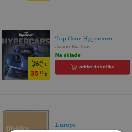
Top Gear Hypercars
Jason Barlow,
Na sklade
36
,95
€
pridať do košíka
35
,10
€
Europe
Jean Baptiste