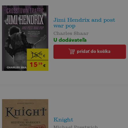
Jimi Hendrix and post
war pop
Charles Shaar
U dodávateľa
pridať do košíka
15
,99
€
15
,19
€
Knight
Michael Prestwich,