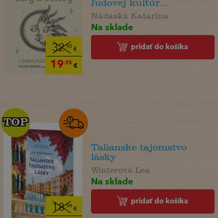
ľudovej kultúr...
Nádaská Katarína
Na sklade
pridať do košíka
32
,90
€
19
,95
€
TOP
TOP
Talianske tajomstvo
lásky
Winterová Lea
Na sklade
pridať do košíka
18
,99
€