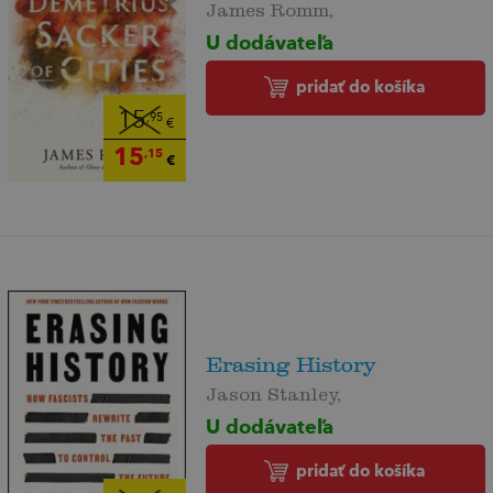
James Romm,
U dodávateľa
pridať do košíka
15
,95
€
15
,15
€
Erasing History
Jason Stanley,
U dodávateľa
pridať do košíka