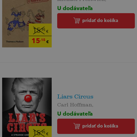
U dodávateľa
pridať do košíka
15
,95
€
15
,15
€
Liars Circus
Carl Hoffman,
U dodávateľa
pridať do košíka
15
,95
€