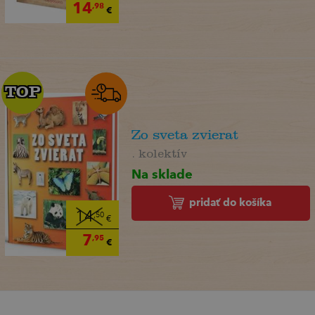
14
,98
€
TOP
TOP
Zo sveta zvierat
. kolektív
Na sklade
pridať do košíka
14
,50
€
7
,95
€