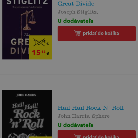
Great Divide
Joseph Stiglitz,
U dodávateľa
pridať do košíka
15
,95
€
15
,15
€
Hail Hail Rock N' Roll
John Harris, Sphere
U dodávateľa
pridať do košíka