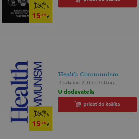
15
,99
€
15
,19
€
Health Communism
Beatrice Adler-Bolton,
U dodávateľa
pridať do košíka
15
,95
€
15
,15
€