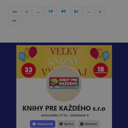
80
<<
<
...
79
81
...
>
>>