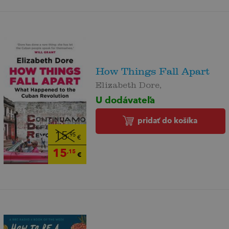
How Things Fall Apart
Elizabeth Dore,
U dodávateľa
pridať do košíka
15
,95
€
15
,15
€