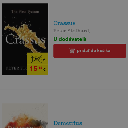
Crassus
Peter Stothard,
U dodávateľa
pridať do košíka
15
,95
€
15
,15
€
Demetrius