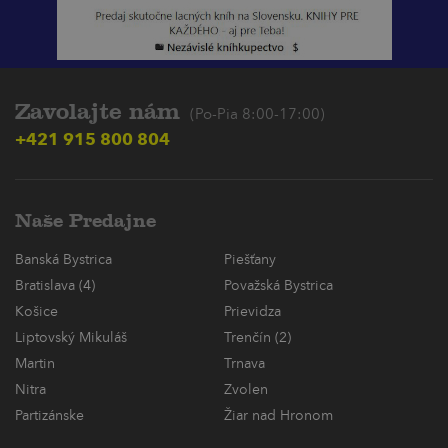
Zavolajte nám
(Po-Pia 8:00-17:00)
+421 915 800 804
Naše Predajne
Banská Bystrica
Piešťany
Bratislava (4)
Považská Bystrica
Košice
Prievidza
Liptovský Mikuláš
Trenčín (2)
Martin
Trnava
Nitra
Zvolen
Partizánske
Žiar nad Hronom