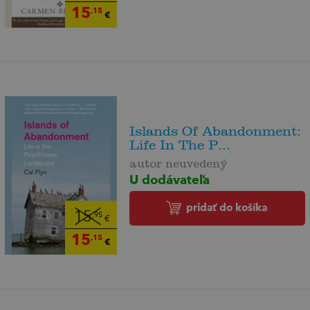
15
,15
€
Islands Of Abandonment:
Life In The P...
autor neuvedený
U dodávateľa
pridať do košíka
15
,95
€
15
,15
€