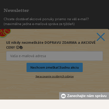
Newsletter
Chcete dostávať akciové ponuky priamo na váš e-mail?
(maximálne jedna e-mailová správa za týždeň)
Odoberať
Už nikdy nezmeškáte DOPRAVU ZDARMA a AKCIOVÉ
CENY 🙂📚
Nechcem zmeškať žiadnu akciu
Spracovanie osobných údajov
Zanechajte nám správu
© 2016-2026 KNIHY PRE KAŽDÉHO s.r.o.