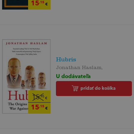
15
,15
€
Hubris
Jonathan Haslam,
U dodávateľa
pridať do košíka
15
,95
€
15
,15
€