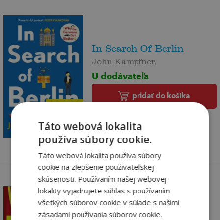
In Search Of Berlin
John Kampfner,
U dodávateľa
pridať do košíka
15
,95
€
Táto webová lokalita
15
,15
€
používa súbory cookie.
Táto webová lokalita používa súbory
cookie na zlepšenie používateľskej
skúsenosti. Používaním našej webovej
lokality vyjadrujete súhlas s používaním
všetkých súborov cookie v súlade s našimi
zásadami používania súborov cookie.
In the Dragon's Shadow