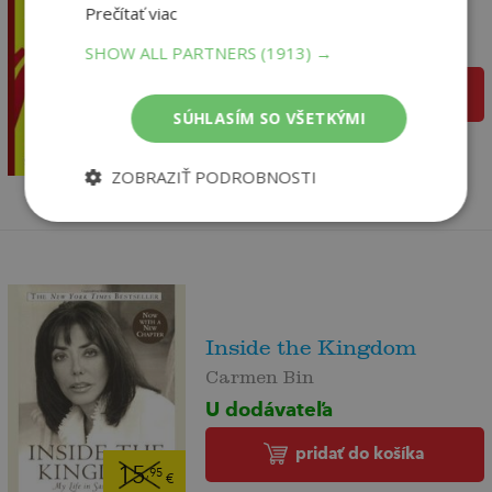
Prečítať viac
Sebastian Strangio,
U dodávateľa
SHOW ALL PARTNERS
(1913) →
pridať do košíka
15
SÚHLASÍM SO VŠETKÝMI
,95
€
15
,15
€
ZOBRAZIŤ PODROBNOSTI
Inside the Kingdom
Carmen Bin
U dodávateľa
pridať do košíka
15
,95
€