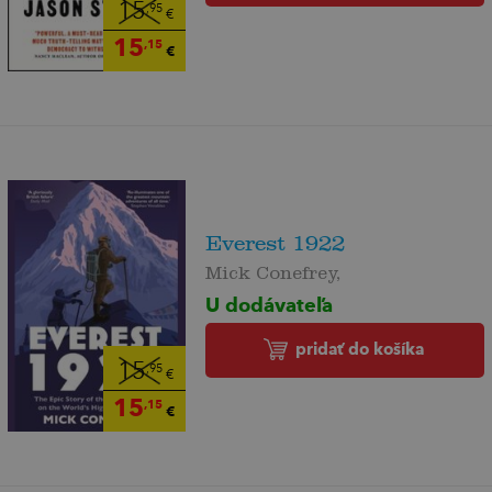
15
,95
€
15
,15
€
Everest 1922
Mick Conefrey,
U dodávateľa
pridať do košíka
15
,95
€
15
,15
€