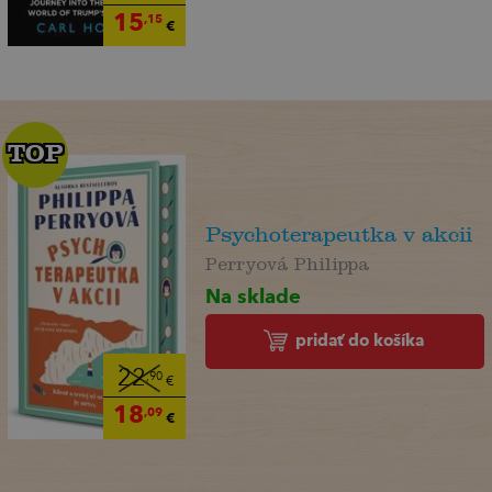
15
,15
€
TOP
TOP
Psychoterapeutka v akcii
Perryová Philippa
Na sklade
pridať do košíka
22
,90
€
18
,09
€