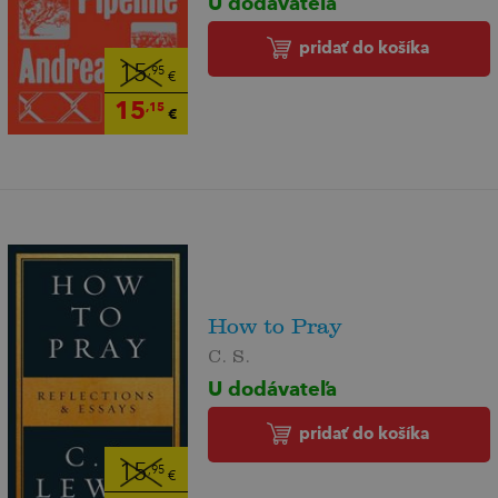
U dodávateľa
pridať do košíka
15
,95
€
15
,15
€
How to Pray
C. S.
U dodávateľa
pridať do košíka
15
,95
€