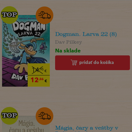
TOP
TOP
Dogman. Larva 22 (8)
Dav Pilkey
Na sklade
pridať do košíka
14
,95
€
12
,86
€
TOP
TOP
Mágia, čary a veštby v