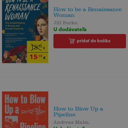
How to be a Renaissance
Woman
Jill Burke,
U dodávateľa
pridať do košíka
15
,95
€
15
,15
€
How to Blow Up a
Pipeline
Andreas Malm,