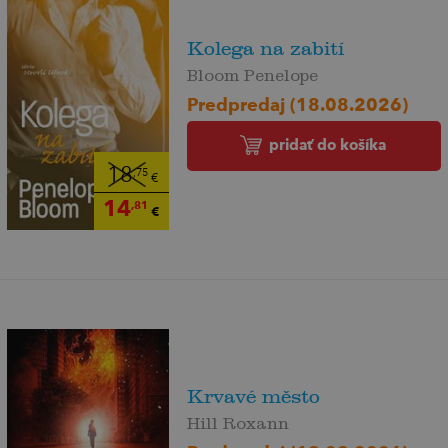
Kolega na zabití
Bloom Penelope
Predpredaj (18.08.2026)
pridať do košíka
18
,75
€
14
,81
€
Krvavé město
Hill Roxann