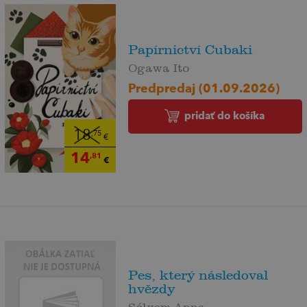
Papírnictví Cubaki
Ogawa Ito
Predpredaj (01.09.2026)
pridať do košíka
18
,75
€
14
,81
€
Pes, který následoval
hvězdy
Sólyom Anna