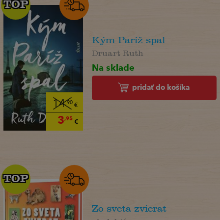
TOP
TOP
Kým Paríž spal
Druart Ruth
Na sklade
pridať do košíka
14
,90
€
3
,95
€
TOP
TOP
Zo sveta zvierat
. kolektív