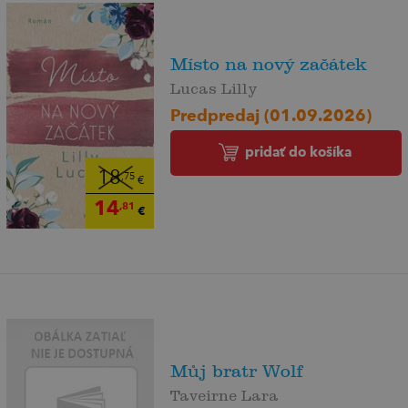
Místo na nový začátek
Lucas Lilly
Predpredaj (01.09.2026)
pridať do košíka
18
,75
€
14
,81
€
Můj bratr Wolf
Taveirne Lara