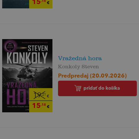
15
,18
€
Vražedná hora
Konkoly Steven
Predpredaj (20.09.2026)
pridať do košíka
19
,21
€
15
,18
€