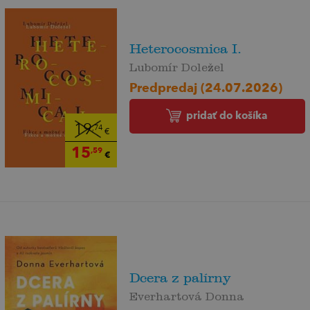
Heterocosmica I.
Lubomír Doležel
Predpredaj (24.07.2026)
pridať do košíka
19
,74
€
15
,59
€
Dcera z palírny
Everhartová Donna