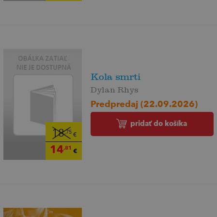
Kola smrti
Dylan Rhys
Predpredaj (22.09.2026)
pridať do košíka
18
,75
€
14
,81
€