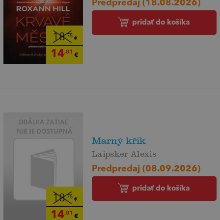
Predpredaj (18.08.2026)
pridať do košíka
18
,75
€
14
,81
€
Marný křik
Laipsker Alexis
Predpredaj (08.09.2026)
pridať do košíka
18
,75
€
14
,81
€