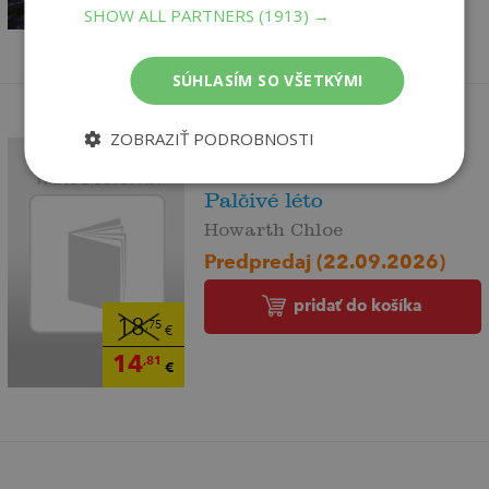
14
,81
€
SHOW ALL PARTNERS
(1913) →
SÚHLASÍM SO VŠETKÝMI
ZOBRAZIŤ PODROBNOSTI
Palčivé léto
Howarth Chloe
Predpredaj (22.09.2026)
pridať do košíka
18
,75
€
14
,81
€