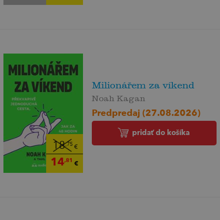
Milionářem za víkend
Noah Kagan
Predpredaj (27.08.2026)
pridať do košíka
18
,75
€
14
,81
€