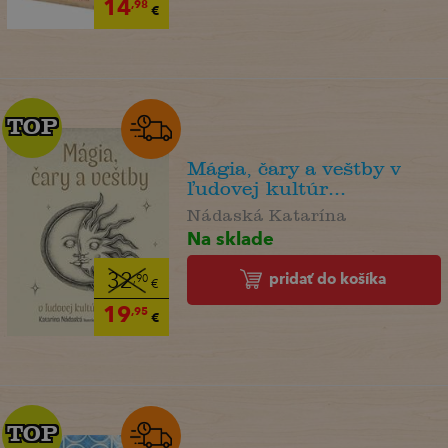
14
,98
€
TOP
TOP
Mágia, čary a veštby v
ľudovej kultúr...
Nádaská Katarína
Na sklade
pridať do košíka
32
,90
€
19
,95
€
TOP
TOP