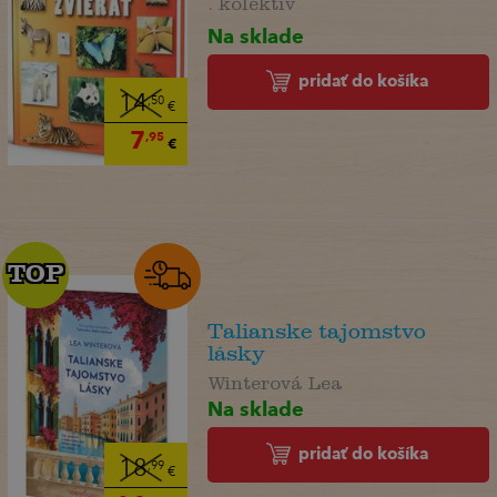
Na sklade
pridať do košíka
14
,50
€
7
,95
€
TOP
TOP
Talianske tajomstvo
lásky
Winterová Lea
Na sklade
pridať do košíka
18
,99
€