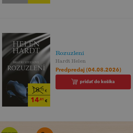
Rozuzlení
Hardt Helen
Predpredaj (04.08.2026)
pridať do košíka
18
,75
€
14
,81
€