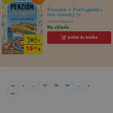
Penzión v Portugalsku
bez oriezky (v ...
Julie Caplin
Na sklade
pridať do košíka
18
,99
€
15
,57
€
18
<<
<
...
17
19
...
>
>>