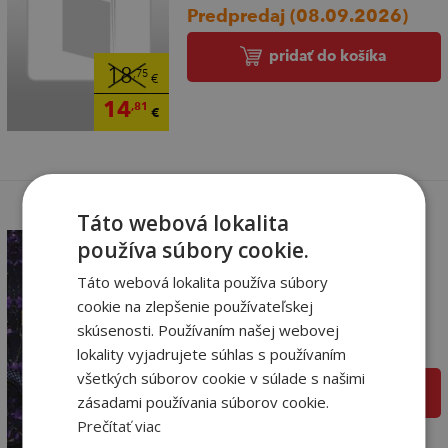
Predpredaj (08.09.2026)
pridať do košíka
18
,75
€
14
,81
€
Táto webová lokalita
používa súbory cookie.
Táto webová lokalita používa súbory
Nelítostná stvoření
cookie na zlepšenie používateľskej
Geissinger J.T.
skúsenosti. Používaním našej webovej
Predpredaj (18.08.2026)
lokality vyjadrujete súhlas s používaním
všetkých súborov cookie v súlade s našimi
pridať do košíka
zásadami používania súborov cookie.
18
,75
Prečítať viac
€