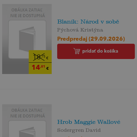
Blaník: Národ v sobě
Pýchová Kristýna
Predpredaj (29.09.2026)
pridať do košíka
18
,75
€
14
,81
€
Hrob Maggie Wallové
Sodergren David