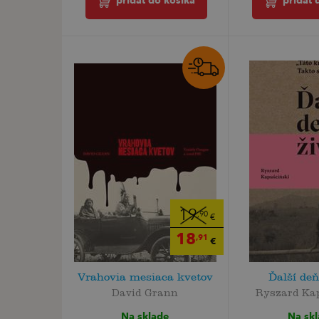
pridať 
pridať do košíka
19
,90
€
18
,91
€
Vrahovia mesiaca kvetov
Ďalší deň
David Grann
Ryszard Ka
Na sklade
Na sk