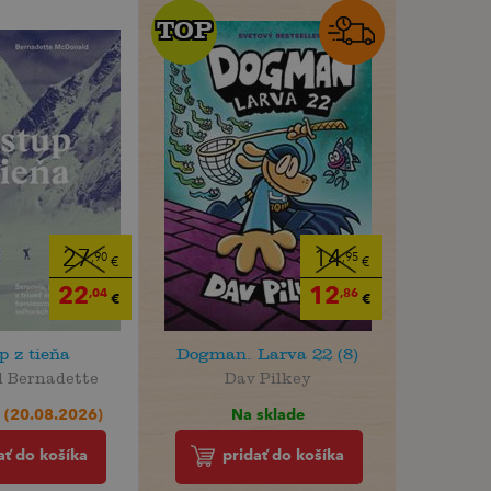
TOP
TOP
27
14
,90
,95
€
€
22
12
,04
,86
€
€
p z tieňa
Dogman. Larva 22 (8)
 Bernadette
Dav Pilkey
 (20.08.2026)
Na sklade
ať do košíka
pridať do košíka