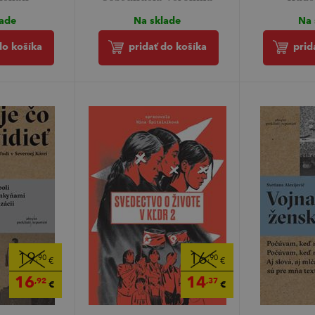
lade
Na sklade
Na 
do košíka
pridať do košíka
prid
19
16
,90
,90
€
€
16
14
,92
,37
€
€