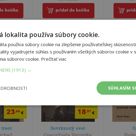
do košíka
pridať do košíka
prid
 lokalita používa súbory cookie.
ita používa súbory cookie na zlepšenie používateľskej skúsenosti
ality vyjadrujete súhlas s používaním všetkých súborov cookie v s
nia súborov cookie.
Prečítať viac
TNERS
(1913) →
ODROBNOSTI
SÚHLASÍM S
24
19
,90
,90
€
€
23
18
,66
,91
€
€
 trest
Scvrknutý svet
S
ichail
Cosculluela Veronika
Hude