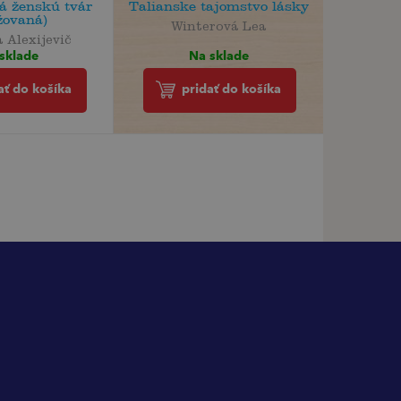
á ženskú tvár
Talianske tajomstvo lásky
žovaná)
Winterová Lea
 Alexijevič
Na sklade
sklade
pridať do košíka
ať do košíka