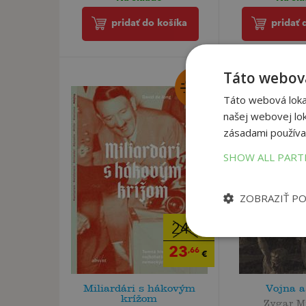
pridať do košíka
pridať 
Táto webová
Táto webová lokal
našej webovej lok
zásadami používa
SHOW ALL PAR
ZOBRAZIŤ P
24
,90
€
23
,66
€
Miliardári s hákovým
Vojna a
krížom
Zygar M