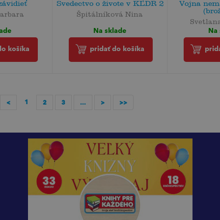
závidieť
Svedectvo o živote v KĽDR 2
Vojna nem
(bro
arbara
Špitálníková Nina
Svetlana
lade
Na sklade
Na 
do košíka
pridať do košíka
prid
1
<
2
3
...
>
>>