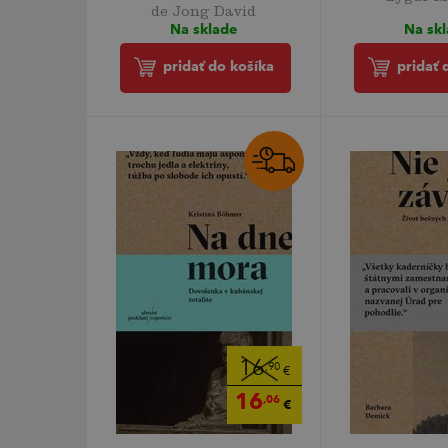
de Jong David
Na sk
Na sklade
pridať 
pridať do košíka
16
,90
€
16
,06
€