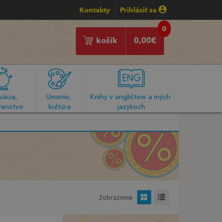
Kontakty
Prihlásiť sa
0
košík
0,00
€
ácia, 
Umenie, 
Knihy v angličtine a iných 
enstvo
kultúra
jazykoch
Zobrazenie