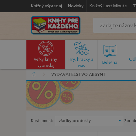
Knižný výpredaj
Novinky
Knižný Last Minute
T
Veľký knižný 
Hry, hračky a 
Odb
  Beletria  
výpredaj
viac
VYDAVATEĽSTVO ABSYNT
Dostupnosť:
Zoradi