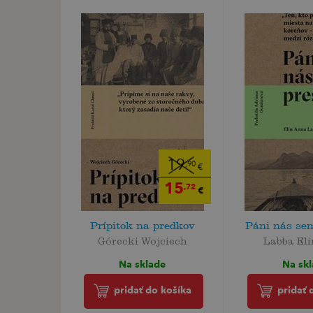
19
,90
€
15
,72
€
Prípitok na predkov
Páni nás sem
Górecki Wojciech
Labba El
Na sklade
Na sk
pridať do košíka
pridať 