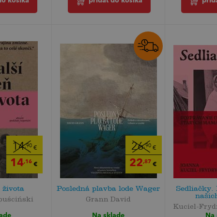
do košíka
pridať do košíka
prid
14
26
,90
,90
€
€
14
22
,16
,87
€
€
 života
Posledná plavba lode Wager
Sedliačky.
našich
puściński
Grann David
Kuciel-Fry
lade
Na sklade
Na 