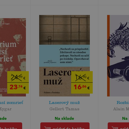
24
16
,99
,90
€
€
23
16
,74
,06
€
€
sí zomrieť
Laserový muž
Rozbi
 Zygar
Gellert Tamas
Alain 
lade
Na sklade
Na 