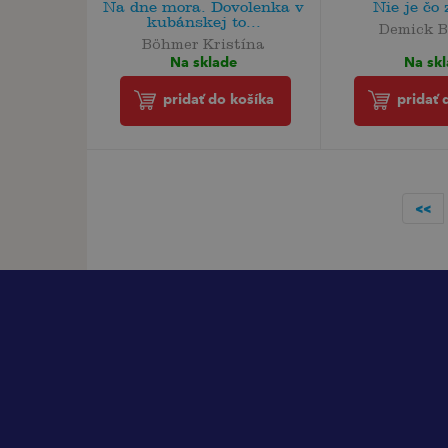
Na dne mora. Dovolenka v
Nie je čo 
kubánskej to...
Demick B
Böhmer Kristína
Na sk
Na sklade
pridať 
pridať do košíka
<<