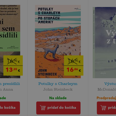
16
16
,90
,90
€
€
13
16
,35
,06
€
€
 presídlili
Potulky s Charleym
Výstu
in Anna
John Steinbeck
McDonald
lade
Na sklade
Predpredaj
do košíka
pridať do košíka
prid