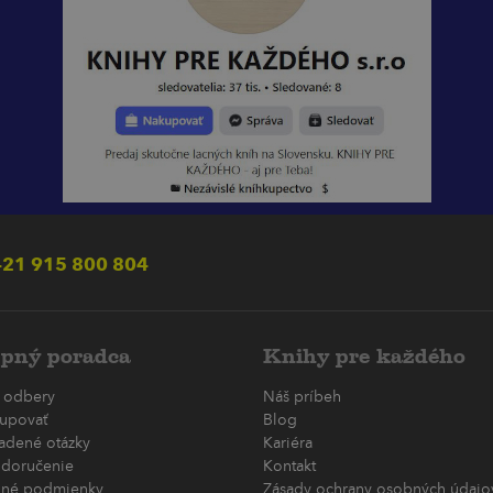
21 915 800 804
pný poradca
Knihy pre každého
 odbery
Náš príbeh
upovať
Blog
ladené otázky
Kariéra
 doručenie
Kontakt
né podmienky
Zásady ochrany osobných údajov