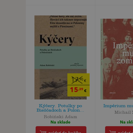
17
,90
€
15
,39
€
Kýčery. Potulky po
Impérium mu
Bieščadoch a Polon...
Michail
Robiński Adam
Na sk
Na sklade