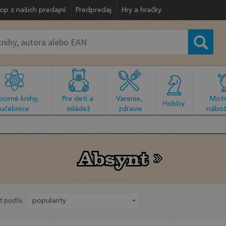
op z našich predajní
Predpredaj
Hry a hračky
orné knihy, 
Pre deti a 
Varenie, 
Motiv
  Hobby  
učebnice
mládež
zdravie
nábož
Absynt
Absynt
ť podľa: