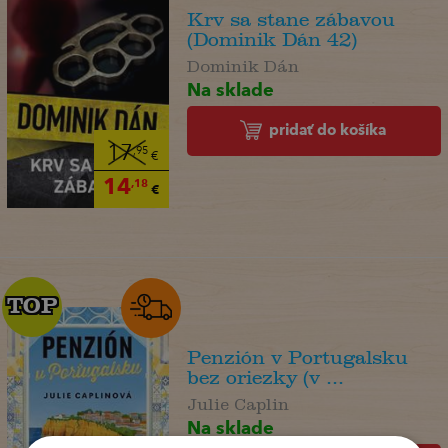
Krv sa stane zábavou
(Dominik Dán 42)
Dominik Dán
Na sklade
pridať do košíka
17
,95
€
14
,18
€
TOP
TOP
Penzión v Portugalsku
bez oriezky (v ...
Julie Caplin
Na sklade