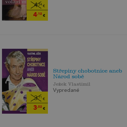
4
,34
€
4
,12
€
Střepiny chobotnice aneb
Národ sobě
Ježek Vlastimil
Vypredané
3
,71
€
3
,52
€