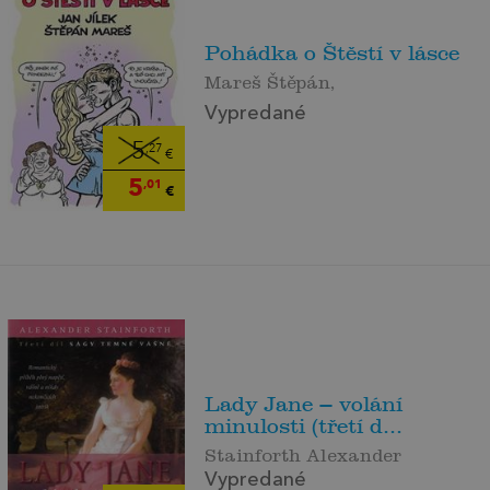
Pohádka o Štěstí v lásce
Mareš Štěpán,
Vypredané
5
,27
€
5
,01
€
Lady Jane – volání
minulosti (třetí d...
Stainforth Alexander
Vypredané