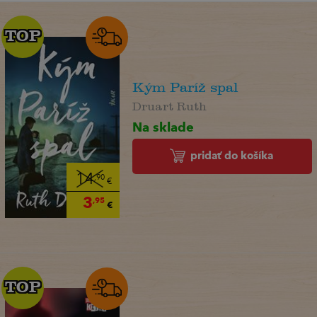
TOP
TOP
Kým Paríž spal
Druart Ruth
Na sklade
pridať do košíka
14
,90
€
3
,95
€
TOP
TOP