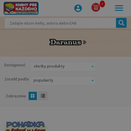
0
Daranus
Daranus
Dostupnosť:
Zoradiť podľa:
Zobrazenie