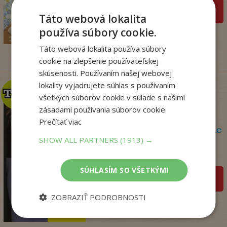
pridať do košíka
18
Táto webová lokalita
,99
€
používa súbory cookie.
15
,57
€
Táto webová lokalita používa súbory
cookie na zlepšenie používateľskej
skúsenosti. Používaním našej webovej
lokality vyjadrujete súhlas s používaním
TOP
TOP
všetkých súborov cookie v súlade s našimi
zásadami používania súborov cookie.
Prečítať viac
Olej a mramor, 2. vydanie
SHOW ALL PARTNERS
(1913) →
Storeyová Stephanie
Na sklade
SÚHLASÍM SO VŠETKÝMI
pridať do košíka
14
,90
ZOBRAZIŤ PODROBNOSTI
€
4
,95
€