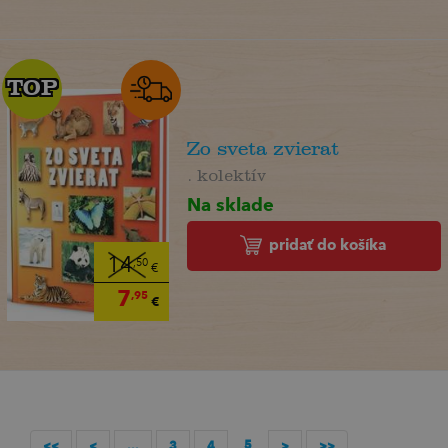
TOP
TOP
Zo sveta zvierat
. kolektív
Na sklade
pridať do košíka
14
,50
€
7
,95
€
5
<<
<
...
3
4
>
>>