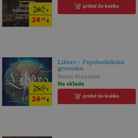
pridať do košíka
26
,29
€
24
,98
€
Libero - Psychedelická
groteska
Štorm František
Na sklade
25
,68
€
pridať do košíka
24
,40
€