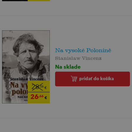
Na vysoké Polonině
Stanislaw Vincenz
Na sklade
pridať do košíka
28
,06
€
26
,66
€