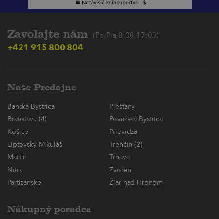
Zavolajte nám
(Po-Pia 8:00-17:00)
+421 915 800 804
Naše Predajne
Banská Bystrica
Piešťany
Bratislava (4)
Považská Bystrica
Košice
Prievidza
Liptovský Mikuláš
Trenčín (2)
Martin
Trnava
Nitra
Zvolen
Partizánske
Žiar nad Hronom
Nákupný poradca