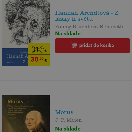
Hannah Arendtová - Z
lásky k světu
Young-Bruehlová Elisabeth
Na sklade
pridať do košíka
31
,79
€
30
,20
€
Morus
J. P. Maien
Na sklade