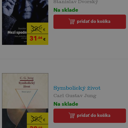
Stanislav Dvorský
Na sklade
pridať do košíka
32
,67
€
31
,04
€
Symbolický život
Carl Gustav Jung
Na sklade
pridať do košíka
32
,29
€
,68