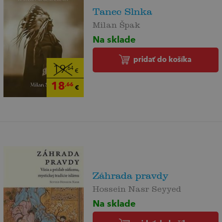
Tanec Slnka
Milan Špak
Na sklade
pridať do košíka
19
,64
€
18
,66
€
Záhrada pravdy
Hossein Nasr Seyyed
Na sklade