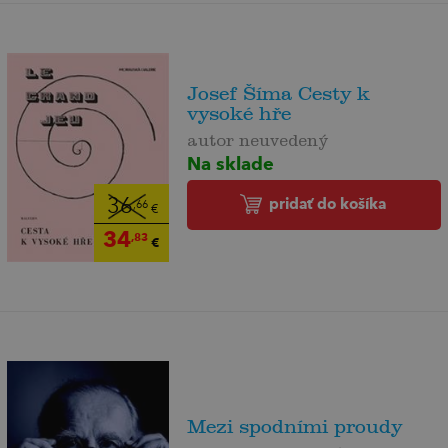
Josef Šíma Cesty k
vysoké hře
autor neuvedený
Na sklade
pridať do košíka
36
,66
€
34
,83
€
Mezi spodními proudy