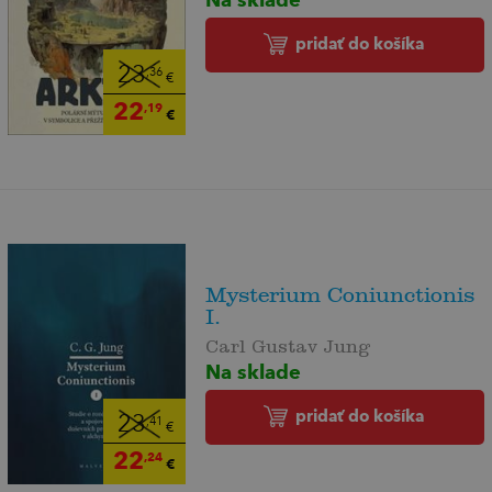
pridať do košíka
23
,36
€
22
,19
€
Mysterium Coniunctionis
I.
Carl Gustav Jung
Na sklade
pridať do košíka
23
,41
€
22
,24
€