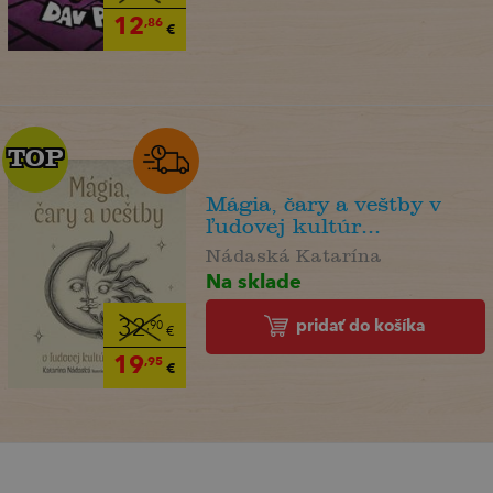
12
,86
€
TOP
TOP
Mágia, čary a veštby v
ľudovej kultúr...
Nádaská Katarína
Na sklade
pridať do košíka
32
,90
€
19
,95
€