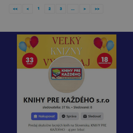
1
<<
<
2
3
...
>
>>