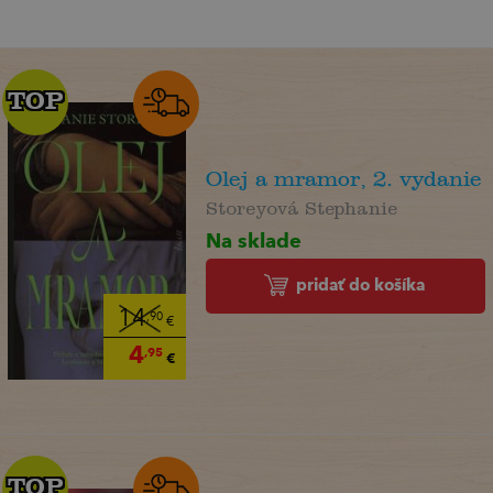
TOP
TOP
Olej a mramor, 2. vydanie
Storeyová Stephanie
Na sklade
pridať do košíka
14
,90
€
4
,95
€
TOP
TOP