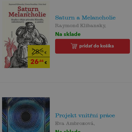
Saturn a Melancholie
Raymond Klibansky,
Na sklade
pridať do košíka
28
,06
€
26
,66
€
Projekt vnitřní práce
Eva Ambrozová,
Na sklade