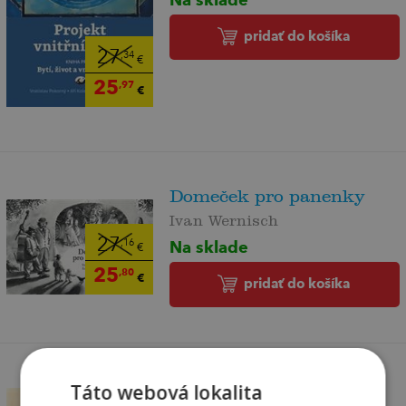
pridať do košíka
27
,34
€
25
,97
€
Domeček pro panenky
Ivan Wernisch
27
Na sklade
,16
€
25
,80
€
pridať do košíka
Táto webová lokalita