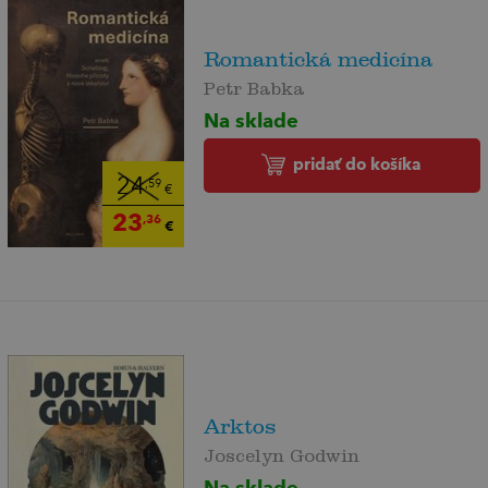
Romantická medicína
Petr Babka
Na sklade
pridať do košíka
24
,59
€
23
,36
€
Arktos
Joscelyn Godwin
Na sklade