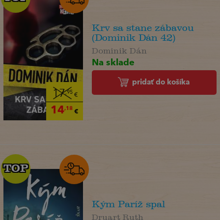
Krv sa stane zábavou
(Dominik Dán 42)
Dominik Dán
Na sklade
pridať do košíka
17
,95
€
14
,18
€
TOP
TOP
Kým Paríž spal
Druart Ruth