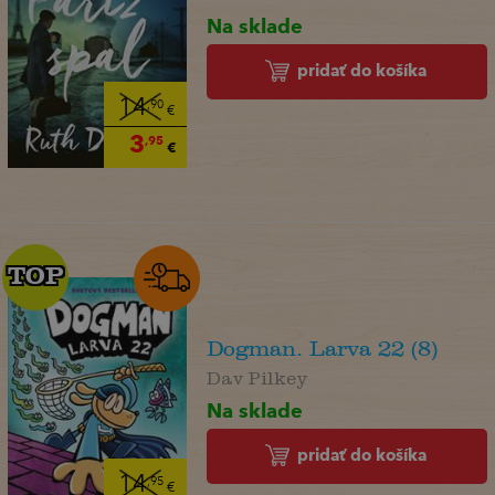
Na sklade
pridať do košíka
14
,90
€
3
,95
€
TOP
TOP
Dogman. Larva 22 (8)
Dav Pilkey
Na sklade
pridať do košíka
14
,95
€