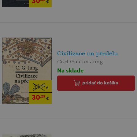
30
€
Civilizace na předělu
Carl Gustav Jung
Na sklade
pridať do košíka
31
,87
€
30
,28
€