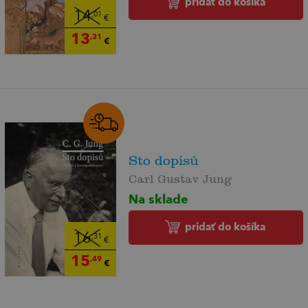
pridať do košíka
14
,01
€
13
,31
€
Sto dopisů
Carl Gustav Jung
Na sklade
pridať do košíka
16
,31
€
15
,49
€