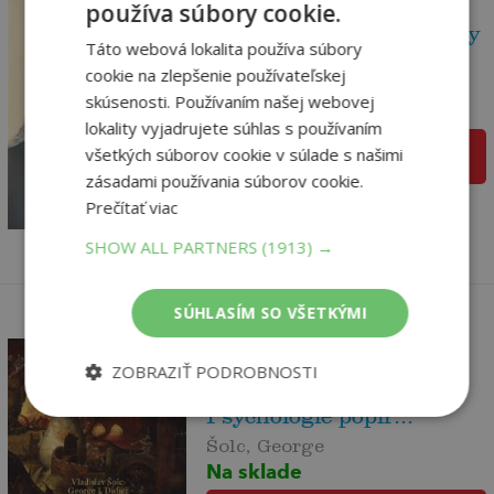
používa súbory cookie.
Tvary a podoby - Kapitoly
Táto webová lokalita používa súbory
z eidetické...
cookie na zlepšenie používateľskej
Neubauer Zdeněk
skúsenosti. Používaním našej webovej
Na sklade
lokality vyjadrujete súhlas s používaním
všetkých súborov cookie v súlade s našimi
pridať do košíka
26
,78
€
zásadami používania súborov cookie.
25
,44
Prečítať viac
€
SHOW ALL PARTNERS
(1913) →
SÚHLASÍM SO VŠETKÝMI
ZOBRAZIŤ PODROBNOSTI
Temné náboženství -
Psychologie popír...
Šolc, George
Na sklade