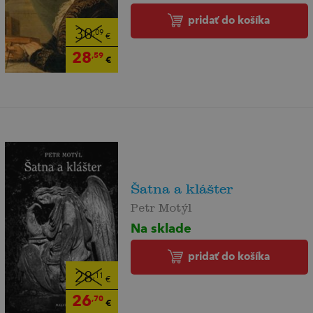
pridať do košíka
30
,09
€
28
,59
€
Šatna a klášter
Petr Motýl
Na sklade
pridať do košíka
28
,11
€
26
,70
€