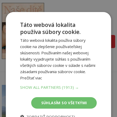
Naše dítě
Jaroslav Feyereisi,
Táto webová lokalita
Na sklade
používa súbory cookie.
Táto webová lokalita používa súbory
pridať do košíka
32
,95
€
cookie na zlepšenie používateľskej
10
skúsenosti. Používaním našej webovej
,95
€
lokality vyjadrujete súhlas s používaním
všetkých súborov cookie v súlade s našimi
zásadami používania súborov cookie.
Prečítať viac
SHOW ALL PARTNERS
(1913) →
Ottův atlas Na kole po
SÚHLASÍM SO VŠETKÝMI
Slovensku
autor neuvedený
Na sklade
ZOBRAZIŤ PODROBNOSTI