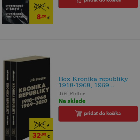
49
,45
€
8
,20
€
Box Kronika republiky
1918-1968, 1969...
Jiří Fidler
Na sklade
pridať do košíka
71
,45
€
32
,95
€