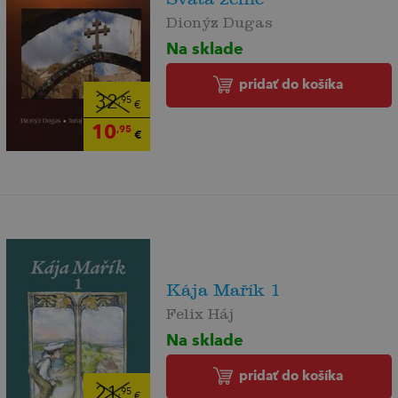
Dionýz Dugas
Na sklade
pridať do košíka
32
,95
€
10
,95
€
Kája Mařík 1
Felix Háj
Na sklade
pridať do košíka
21
,95
€