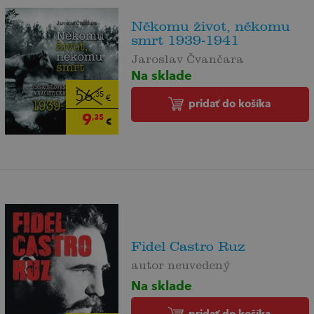
Někomu život, někomu
smrt 1939-1941
Jaroslav Čvančara
Na sklade
56
,35
€
pridať do košíka
9
,35
€
Fidel Castro Ruz
autor neuvedený
Na sklade
pridať do košíka