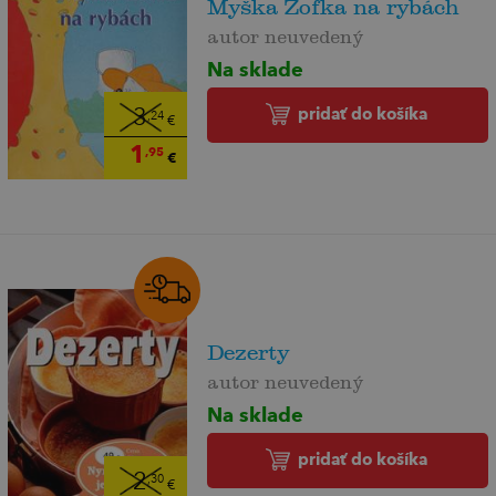
Myška Žofka na rybách
autor neuvedený
Na sklade
pridať do košíka
3
,24
€
1
,95
€
Dezerty
autor neuvedený
Na sklade
pridať do košíka
2
,30
€