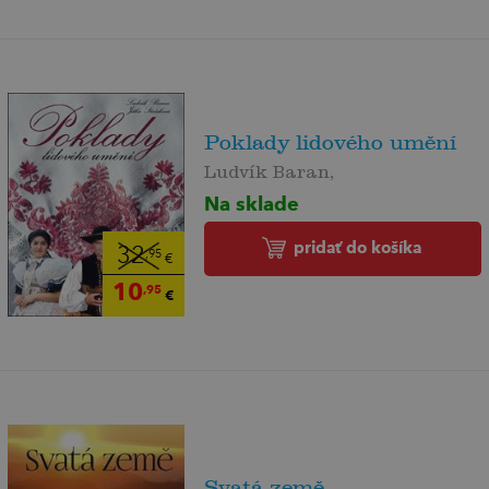
Poklady lidového umění
Ludvík Baran,
Na sklade
pridať do košíka
32
,95
€
10
,95
€
Svatá země