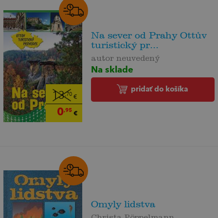
Na sever od Prahy Ottův
turistický pr...
autor neuvedený
Na sklade
pridať do košíka
13
,70
€
0
,95
€
Omyly lidstva
Christa Pöppelmann