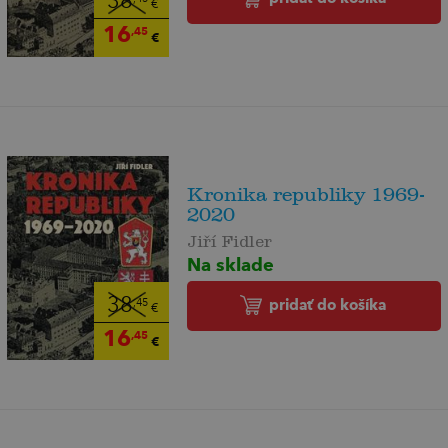
38
€
16
,45
€
Kronika republiky 1969-
2020
Jiří Fidler
Na sklade
38
pridať do košíka
,45
€
16
,45
€