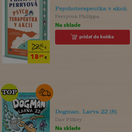
Psychoterapeutka v akcii
Perryová Philippa
Na sklade
pridať do košíka
22
,90
€
18
,09
€
TOP
TOP
Dogman. Larva 22 (8)
Dav Pilkey
Na sklade