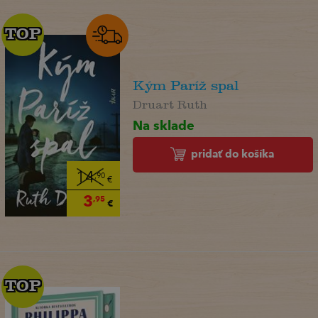
TOP
TOP
Kým Paríž spal
Druart Ruth
Na sklade
pridať do košíka
14
,90
€
3
,95
€
TOP
TOP