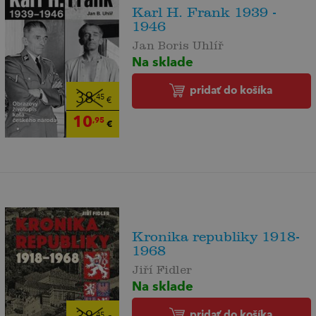
Karl H. Frank 1939 -
1946
Jan Boris Uhlíř
Na sklade
pridať do košíka
38
,45
€
10
,95
€
Kronika republiky 1918-
1968
Jiří Fidler
Na sklade
pridať do košíka
,45