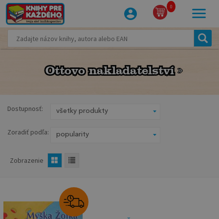
0
Ottovo nakladatelství
Ottovo nakladatelství
Dostupnosť:
Zoradiť podľa:
Zobrazenie