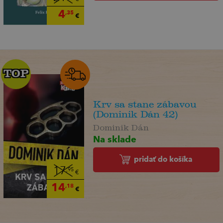
4
,35
€
TOP
TOP
Krv sa stane zábavou
(Dominik Dán 42)
Dominik Dán
Na sklade
pridať do košíka
17
,95
€
14
,18
€