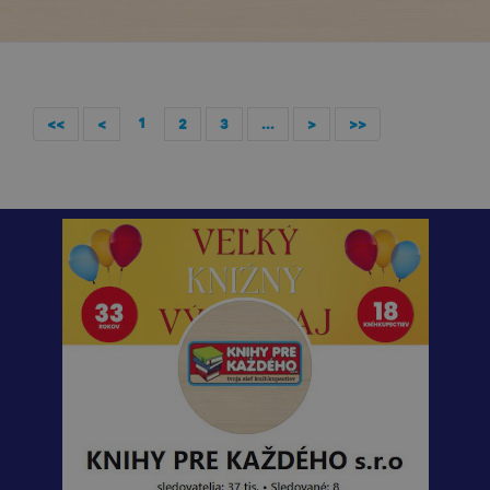
1
<<
<
2
3
...
>
>>