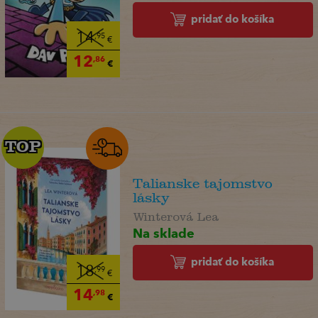
pridať do košíka
14
,95
€
12
,86
€
TOP
TOP
Talianske tajomstvo
lásky
Winterová Lea
Na sklade
pridať do košíka
18
,99
€
14
,98
€