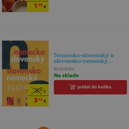
1
,95
€
Nemecko-slovenský a
slovensko-nemecký...
Kolektív
Na sklade
pridať do košíka
3
,29
€
3
,13
€