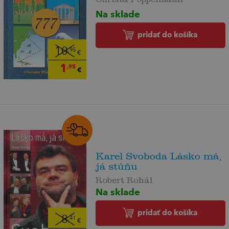
Na sklade
pridať do košíka
10
,95
€
1
,95
€
Karel Svoboda Lásko má,
já stůňu
Robert Rohál
Na sklade
pridať do košíka
8
,41
€