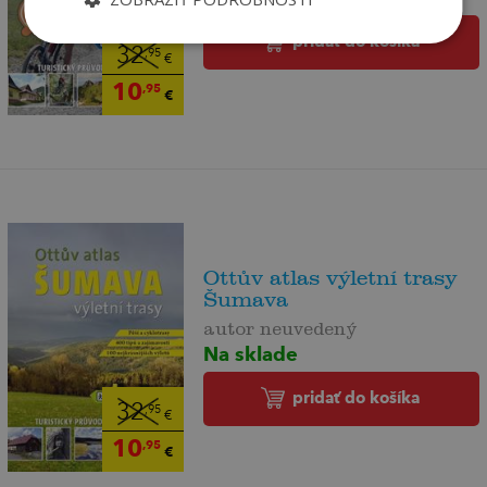
pridať do košíka
32
,95
€
10
,95
€
Ottův atlas výletní trasy
Šumava
autor neuvedený
Na sklade
pridať do košíka
32
,95
€
10
,95
€