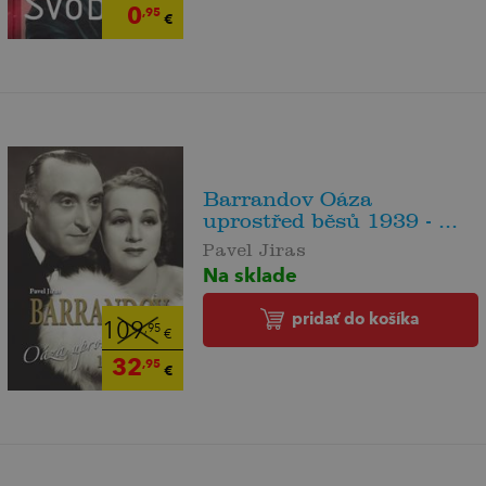
0
,95
€
Barrandov Oáza
uprostřed běsů 1939 - ...
Pavel Jiras
Na sklade
pridať do košíka
109
,95
€
32
,95
€