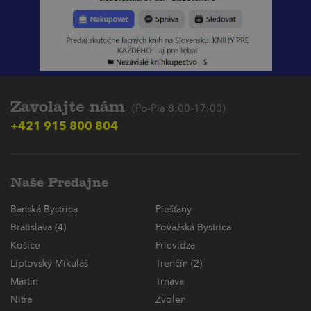
Zavolajte nám
(Po-Pia 8:00-17:00)
+421 915 800 804
Naše Predajne
Banská Bystrica
Piešťany
Bratislava (4)
Považská Bystrica
Košice
Prievidza
Liptovský Mikuláš
Trenčín (2)
Martin
Trnava
Nitra
Zvolen