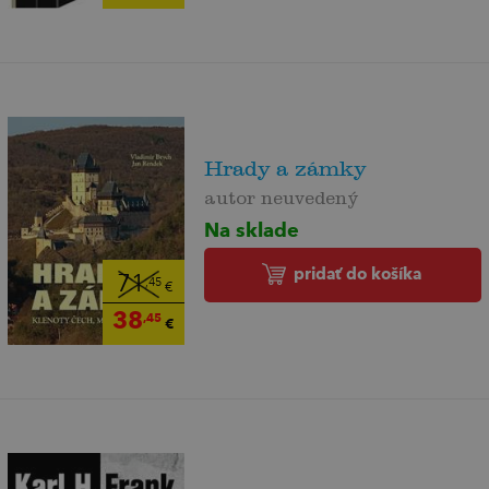
Hrady a zámky
autor neuvedený
Na sklade
pridať do košíka
71
,45
€
38
,45
€