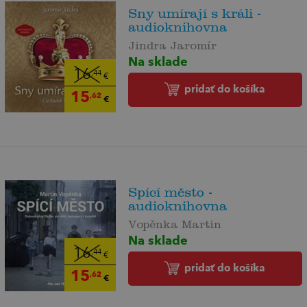
Sny umírají s králi -
audioknihovna
Jindra Jaromír
Na sklade
16
,44
€
pridať do košíka
15
,62
€
Spící město -
audioknihovna
Vopěnka Martin
Na sklade
16
,44
€
pridať do košíka
15
,62
€