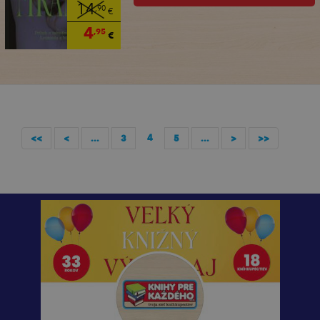
14
,90
€
4
,95
€
4
<<
<
...
3
5
...
>
>>