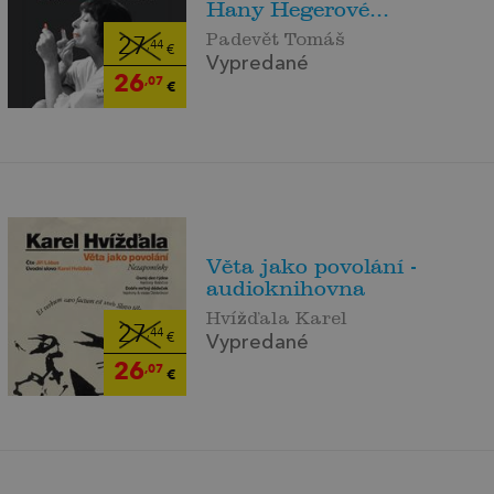
Hany Hegerové...
Padevět Tomáš
27
,44
€
Vypredané
26
,07
€
Věta jako povolání -
audioknihovna
Hvížďala Karel
27
,44
€
Vypredané
26
,07
€