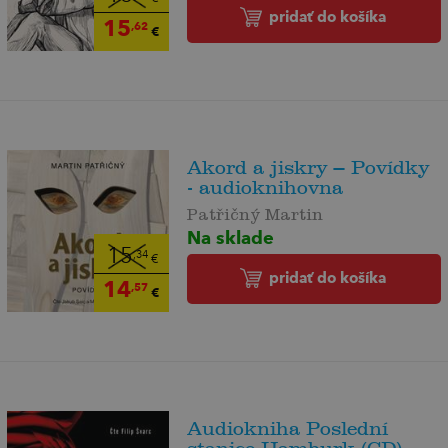
pridať do košíka
15
,62
€
Akord a jiskry – Povídky
- audioknihovna
Patřičný Martin
Na sklade
15
,34
€
pridať do košíka
14
,57
€
Audiokniha Poslední