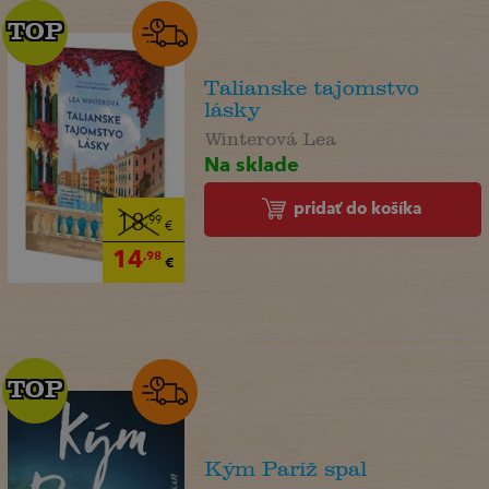
TOP
TOP
Talianske tajomstvo
lásky
Winterová Lea
Na sklade
pridať do košíka
18
,99
€
14
,98
€
TOP
TOP
Kým Paríž spal