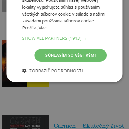
31
,29
€
lokality vyjadrujete súhlas s používaním
všetkých súborov cookie v súlade s našimi
zásadami používania súborov cookie.
Prečítať viac
SHOW ALL PARTNERS
(1913) →
Audiokniha Ptáci v trní
SÚHLASÍM SO VŠETKÝMI
(CD)
McCulloughová Colleen
ZOBRAZIŤ PODROBNOSTI
27
,44
€
Vypredané
26
,07
€
Carmen – Skutečný život