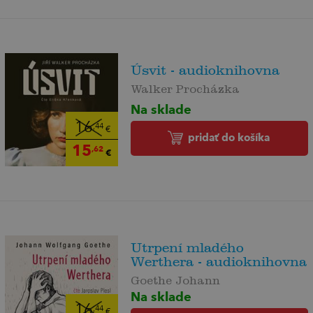
Úsvit - audioknihovna
Walker Procházka
Na sklade
16
,44
€
pridať do košíka
15
,62
€
Utrpení mladého
Werthera - audioknihovna
Goethe Johann
Na sklade
16
,44
€