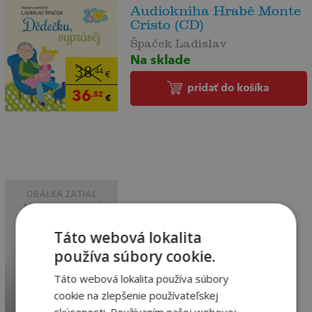
Audiokniha Hrabě Monte
Cristo (CD)
Špaček Ladislav
Na sklade
38
,44
€
pridať do košíka
36
,52
€
Ohnivý sloup -
Táto webová lokalita
audioknihovna
používa súbory cookie.
Follett Ken
Táto webová lokalita používa súbory
Vypredané
cookie na zlepšenie používateľskej
32
,94
€
skúsenosti. Používaním našej webovej