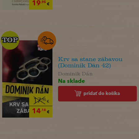
19
,95
€
TOP
TOP
Krv sa stane zábavou
(Dominik Dán 42)
Dominik Dán
Na sklade
pridať do košíka
17
,95
€
14
,18
€