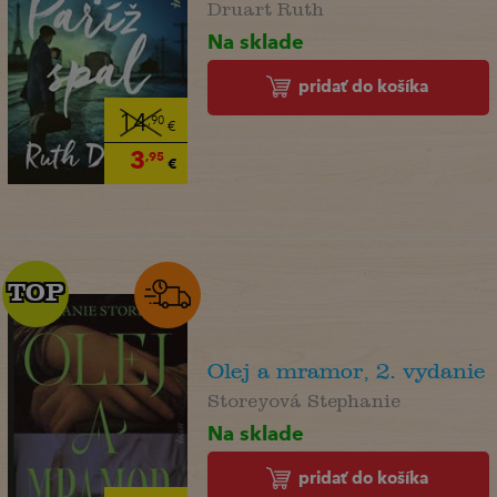
Druart Ruth
Na sklade
pridať do košíka
14
,90
€
3
,95
€
TOP
TOP
Olej a mramor, 2. vydanie
Storeyová Stephanie
Na sklade
pridať do košíka