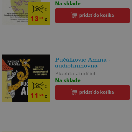
Na sklade
13
,69
€
pridať do košíka
13
,01
€
Pučálkovic Amina -
audioknihovna
Plachta Jindřich
Na sklade
12
,59
€
pridať do košíka
11
,96
€