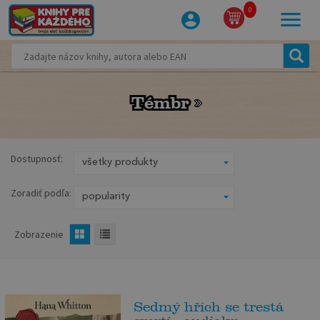
0
Témbr
Témbr
Dostupnosť:
Zoradiť podľa:
Zobrazenie
Sedmý hřích se trestá