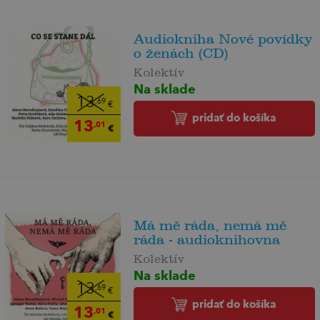
Audiokniha Nové povídky
o ženách (CD)
Kolektív
Na sklade
13
,69
€
pridať do košíka
13
,01
€
Má mě ráda, nemá mě
ráda - audioknihovna
Kolektív
Na sklade
13
,69
€
pridať do košíka
13
,01
€