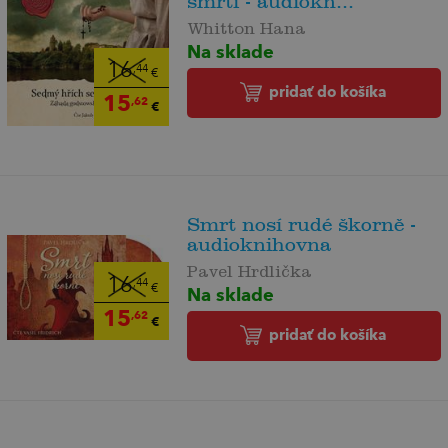
smrtí - audiokn...
Whitton Hana
Na sklade
16
,44
€
pridať do košíka
15
,62
€
Smrt nosí rudé škorně -
audioknihovna
Pavel Hrdlička
16
,44
€
Na sklade
15
,62
€
pridať do košíka