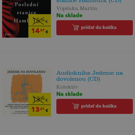
stanice Hamburk (CD)
Vopěnka Martin
Na sklade
15
,34
€
pridať do košíka
14
,57
€
Audiokniha Jedeme na
dovolenou (CD)
Kolektív
Na sklade
13
,69
€
pridať do košíka
13
,01
€