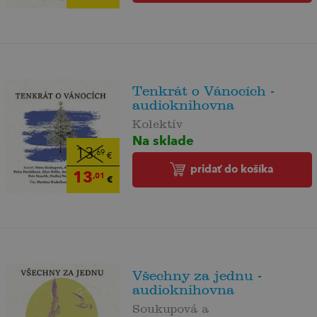
Tenkrát o Vánocích -
audioknihovna
Kolektív
Na sklade
13
,69
€
pridať do košíka
13
,01
€
Všechny za jednu -
audioknihovna
Soukupová a