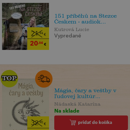
151 příběhů na Stezce
Českem - audiok...
Kutrová Lucie
21
,94
€
Vypredané
20
,84
€
TOP
TOP
Mágia, čary a veštby v
ľudovej kultúr...
Nádaská Katarína
Na sklade
pridať do košíka
32
,90
€