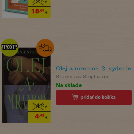
22
,90
€
18
,09
€
TOP
TOP
Olej a mramor, 2. vydanie
Storeyová Stephanie
Na sklade
pridať do košíka
14
,90
€
4
,95
€