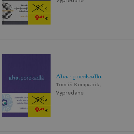
Vypredané
9
,90
€
9
,41
€
Aha - porekadlá
Tomáš Kompaník,
Vypredané
9
,90
€
9
,41
€