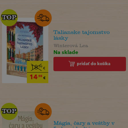
TOP
TOP
Talianske tajomstvo
lásky
Winterová Lea
Na sklade
pridať do košíka
18
,99
€
14
,98
€
TOP
TOP
Mágia, čary a veštby v