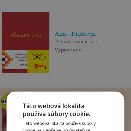
Aha - Príslovia
Tomáš Kompaník,
Vypredané
9
,90
€
9
,41
€
TOP
TOP
Táto webová lokalita
používa súbory cookie.
Krv sa stane zábavou
Táto webová lokalita používa súbory
(Dominik Dán 42)
cookie na zlepšenie používateľskej