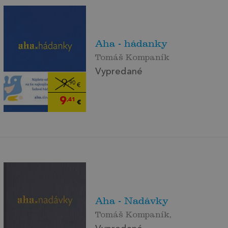
Aha - hádanky
Tomáš Kompaník
Vypredané
9
,90
€
9
,41
€
Aha - Nadávky
Tomáš Kompaník,