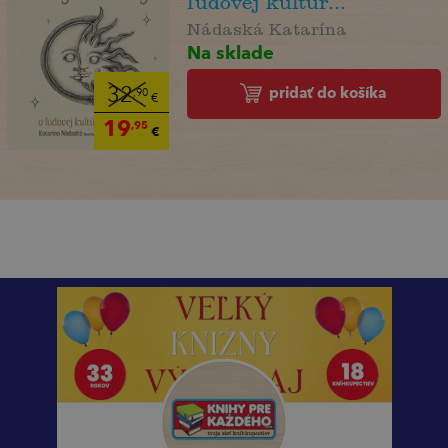
ľudovej kultúr...
Nádaská Katarína
Na sklade
pridať do košíka
32
,90
€
19
,95
€