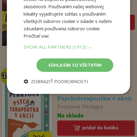
Dominik Dán
skúsenosti. Používaním našej webovej
Na sklade
lokality vyjadrujete súhlas s používaním
všetkých súborov cookie v súlade s našimi
pridať do košíka
zásadami používania súborov cookie.
17
,95
€
Prečítať viac
14
,18
€
SHOW ALL PARTNERS
(1913) →
SÚHLASÍM SO VŠETKÝMI
TOP
TOP
ZOBRAZIŤ PODROBNOSTI
Psychoterapeutka v akcii
Perryová Philippa
Na sklade
pridať do košíka