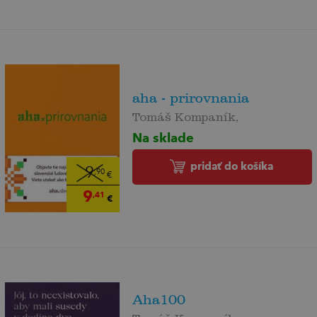
aha - prirovnania
Tomáš Kompaník,
Na sklade
pridať do košíka
9
,90
€
9
,41
€
Aha100
Tomáš Kompaník