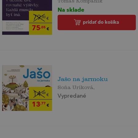
Na sklade
79
,00
€
pridať do košíka
75
,05
€
Jašo na jarmoku
Soňa Uriková,
14
,49
€
Vypredané
13
,77
€