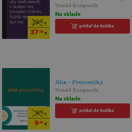
Tomáš Kompaník
Na sklade
39
,00
€
pridať do košíka
37
,05
€
Aha - Pranostiky
Tomáš Kompaník,
Na sklade
pridať do košíka
9
,90
€
9
,41
€