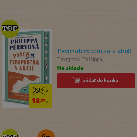
TOP
TOP
Psychoterapeutka v akcii
Perryová Philippa
Na sklade
pridať do košíka
22
,90
€
18
,09
€