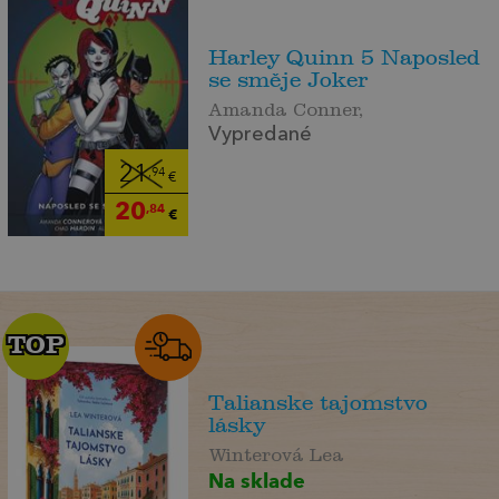
Harley Quinn 5 Naposled
se směje Joker
Amanda Conner,
Vypredané
21
,94
€
20
,84
€
TOP
TOP
Talianske tajomstvo
lásky
Winterová Lea
Na sklade