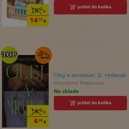
pridať do košíka
18
,99
€
14
,98
€
TOP
TOP
Olej a mramor, 2. vydanie
Storeyová Stephanie
Na sklade
pridať do košíka
14
,90
€
4
,95
€