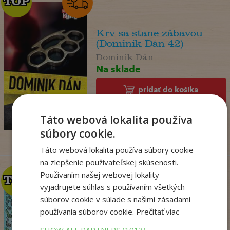
TOP
TOP
Krv sa stane zábavou
(Dominik Dán 42)
Dominik Dán
Na sklade
pridať do košíka
17
,95
€
14
Táto webová lokalita používa
,18
€
súbory cookie.
Táto webová lokalita používa súbory cookie
na zlepšenie používateľskej skúsenosti.
Používaním našej webovej lokality
TOP
TOP
vyjadrujete súhlas s používaním všetkých
súborov cookie v súlade s našimi zásadami
používania súborov cookie.
Prečítať viac
Dogman. Larva 22 (8)
Dav Pilkey