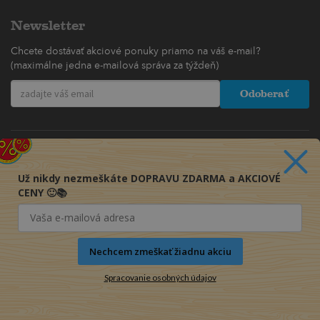
Newsletter
Chcete dostávať akciové ponuky priamo na váš e-mail?
(maximálne jedna e-mailová správa za týždeň)
Odoberať
Už nikdy nezmeškáte DOPRAVU ZDARMA a AKCIOVÉ
CENY 🙂📚
Nechcem zmeškať žiadnu akciu
Spracovanie osobných údajov
© 2016-2026 KNIHY PRE KAŽDÉHO s.r.o.