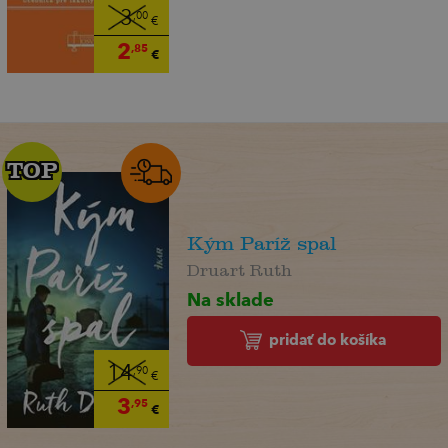
3
,00
€
2
,85
€
TOP
TOP
Kým Paríž spal
Druart Ruth
Na sklade
pridať do košíka
14
,90
€
3
,95
€