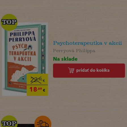
TOP
TOP
Psychoterapeutka v akcii
Perryová Philippa
Na sklade
pridať do košíka
22
,90
€
18
,09
€
TOP
TOP