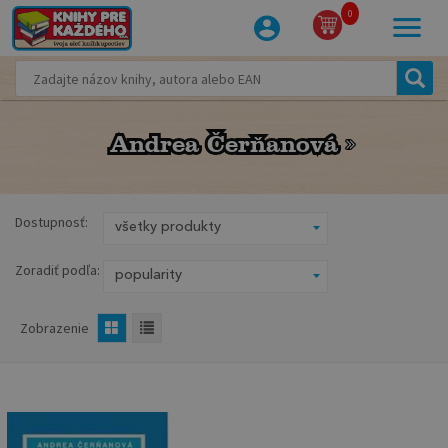
0
Andrea Čerňanová
Andrea Čerňanová
Dostupnosť:
Zoradiť podľa:
Zobrazenie