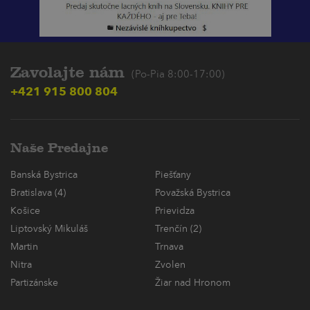
Zavolajte nám
(Po-Pia 8:00-17:00)
+421 915 800 804
Naše Predajne
Banská Bystrica
Piešťany
Bratislava (4)
Považská Bystrica
Košice
Prievidza
Liptovský Mikuláš
Trenčín (2)
Martin
Trnava
Nitra
Zvolen
Partizánske
Žiar nad Hronom