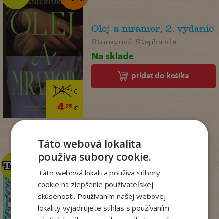
Olej a mramor, 2. vydanie
Storeyová Stephanie
Na sklade
pridať do košíka
14
,90
€
4
,95
€
Táto webová lokalita
používa súbory cookie.
TOP
TOP
Táto webová lokalita používa súbory
cookie na zlepšenie používateľskej
skúsenosti. Používaním našej webovej
Dogman. Larva 22 (8)
lokality vyjadrujete súhlas s používaním
Dav Pilkey