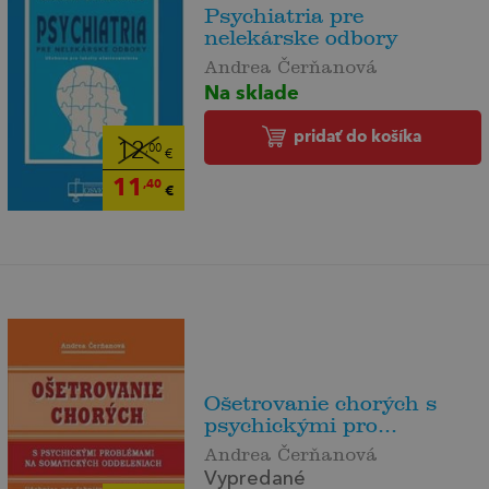
Psychiatria pre
nelekárske odbory
Andrea Čerňanová
Na sklade
pridať do košíka
12
,00
€
11
,40
€
Ošetrovanie chorých s
psychickými pro...
Andrea Čerňanová
Vypredané