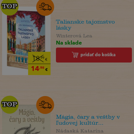
TOP
TOP
Talianske tajomstvo
lásky
Winterová Lea
Na sklade
pridať do košíka
18
,99
€
14
,98
€
TOP
TOP
Mágia, čary a veštby v
ľudovej kultúr...
Nádaská Katarína