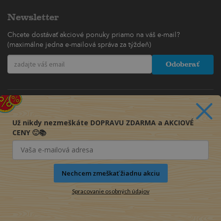
Newsletter
Chcete dostávať akciové ponuky priamo na váš e-mail?
(maximálne jedna e-mailová správa za týždeň)
Odoberať
Už nikdy nezmeškáte DOPRAVU ZDARMA a AKCIOVÉ
CENY 🙂📚
Nechcem zmeškať žiadnu akciu
Spracovanie osobných údajov
© 2016-2026 KNIHY PRE KAŽDÉHO s.r.o.