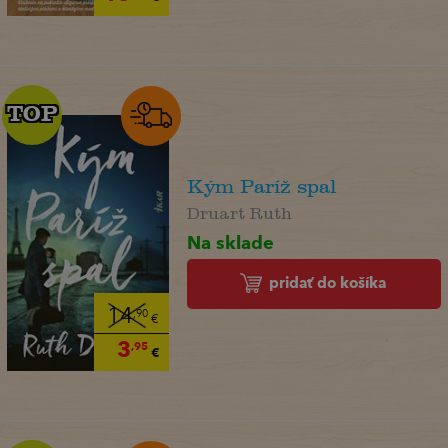
TOP
TOP
Kým Paríž spal
Druart Ruth
Na sklade
pridať do košíka
14
,90
€
3
,95
€