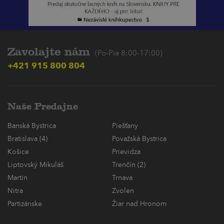
Zavolajte nám
(Po-Pia 8:00-17:00)
+421 915 800 804
Naše Predajne
Banská Bystrica
Piešťany
Bratislava (4)
Považská Bystrica
Košice
Prievidza
Liptovský Mikuláš
Trenčín (2)
Martin
Trnava
Nitra
Zvolen
Partizánske
Žiar nad Hronom