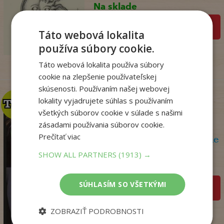
Na sklade
pridať do košíka
32
,90
€
Táto webová lokalita
19
,95
používa súbory cookie.
€
Táto webová lokalita používa súbory
cookie na zlepšenie používateľskej
skúsenosti. Používaním našej webovej
lokality vyjadrujete súhlas s používaním
TOP
TOP
všetkých súborov cookie v súlade s našimi
zásadami používania súborov cookie.
Prečítať viac
Olej a mramor, 2. vydanie
Storeyová Stephanie
SHOW ALL PARTNERS
(1913) →
Na sklade
SÚHLASÍM SO VŠETKÝMI
pridať do košíka
14
,90
€
ZOBRAZIŤ PODROBNOSTI
4
,95
€