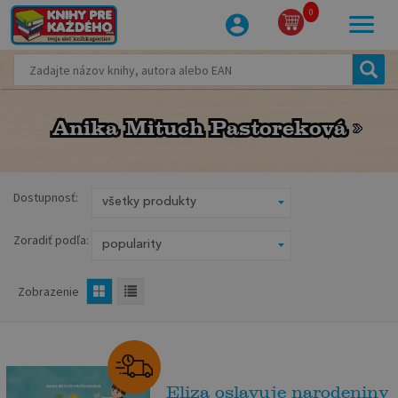
0
Anika Mituch Pastoreková
Anika Mituch Pastoreková
Dostupnosť:
Zoradiť podľa:
Zobrazenie
Eliza oslavuje narodeniny