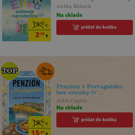
Anika Mituch
Na sklade
11
,00
€
pridať do košíka
2
,95
€
TOP
TOP
Penzión v Portugalsku
bez oriezky (v ...
Julie Caplin
Na sklade
pridať do košíka
18
,99
€
15
,57
€